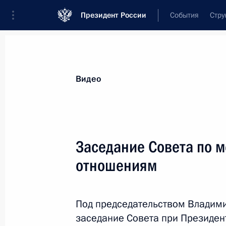
Президент России
События
Стру
Видеозаписи
Фотографии
Аудиозапи
Все материалы
Выступления
Совещан
Видео
Показа
Заседание Совета по 
отношениям
Заявление для прессы
по итогам российско-
Под председательством Владими
бразильских переговоров
заседание Совета при Президе