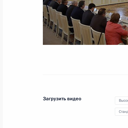
Кристины Фернандес де
Киршнер
13 июля 2014 года
Видео, 4 мин.
Загрузить видео
Высо
Станд
Начало российско-