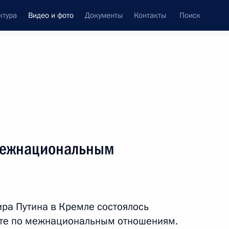
ктура
Видео и фото
Документы
Контакты
Поиск
си
ия, встречи
Встречи со СМИ
июль, 2014
ть следующие материалы
межнациональным
Россия приняла эстафету
проведения чемпионата
ра Путина в Кремле состоялось
мира по футболу
нте по межнациональным отношениям.