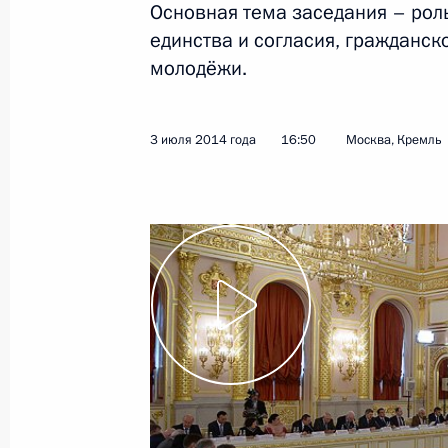
Основная тема заседания – рол
единства и согласия, гражданск
14 июля 2014 года
Видео, 16 мин.
молодёжи.
3 июля 2014 года
16:50
Москва, Кремль
Официальный обед от имени
Президента Аргентины