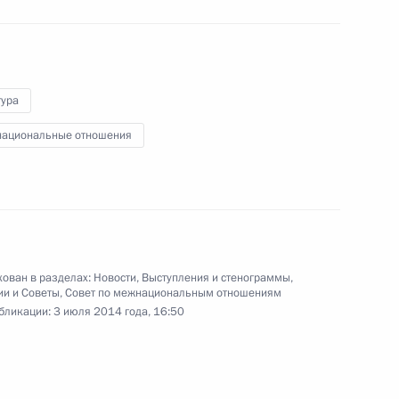
по итогам российско-
кубинских переговоров
11 июля 2014 года
Видео, 7 мин.
тура
ациональные отношения
ован в разделах:
Новости
,
Выступления и стенограммы
,
ии и Советы
,
Совет по межнациональным отношениям
бликации:
3 июля 2014 года, 16:50