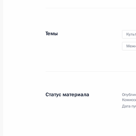
аргентинских переговоров
в расширенном составе
12 июля 2014 года
Видео, 9 мин.
Темы
Куль
Межн
Статус материала
Опублик
Комисс
Дата пу