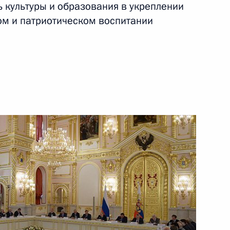
ь культуры и образования в укреплении
ом и патриотическом воспитании
14 июля 2014 года
Видео, 5 мин.
Заявления для прессы
по итогам российско-