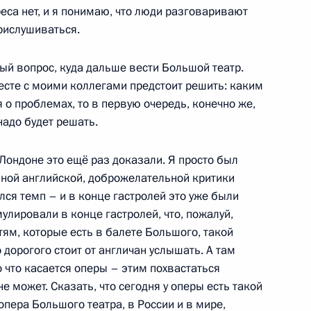
ереса нет, и я понимаю, что люди разговаривают
рислушиваться.
ый вопрос, куда дальше вести Большой театр.
международного военно-
есте с моими коллегами предстоит решить: каким
я башня»
 о проблемах, то в первую очередь, конечно же,
надо будет решать.
 Лондоне это ещё раз доказали. Я просто был
нной английской, доброжелательной критики
 премий Президента для
лся темп – и в конце гастролей это уже были
3 год
лировали в конце гастролей, что, пожалуй,
ям, которые есть в балете Большого, такой
о дорогого стоит от англичан услышать. А там
 что касается оперы – этим похвастаться
е может. Сказать, что сегодня у оперы есть такой
ть предыдущие материалы
опера Большого театра, в России и в мире,