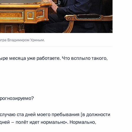
 Большого театра
атра Владимиром Уриным.
оводителю театра «Русская
ыре месяца уже работаете. Что всплыло такого,
 Днём рождения
прогнозируемо?
случаю ста дней моего пребывания [в должности
 дней – полёт идет нормально». Нормально,
у с юбилеем