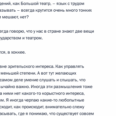
дений, как Большой театр, – язык с трудом
зывать – всегда крутится очень много тонких
Шукшиной с юбилеем
м мешают, нет?
сегда говорю, что у нас в стране знают две вещи
сударством и театром.
адимиром Мединским
ся, в хоккее.
овне зрительского интереса. Как управлять
 меньшей степени. А вот тут желающих
 самом деле умение слушать и слышать, что
с юбилеем
езвычайно важно. Иногда эти размышления тоже
 ними нет какого‑то корыстного интереса,
ым. Я иногда черпаю какие‑то любопытные
сходит, как происходит, внимательно слежу
асывать, где я понимаю, что существует совсем
у с Днём рождения