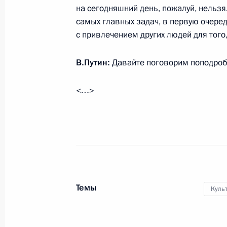
на сегодняшний день, пожалуй, нельзя.
самых главных задач, в первую очеред
с привлечением других людей для того
Встреча с военнослужащими Во
В.Путин:
Давайте поговорим поподроб
26 июля 2026 года
<…>
Разделы сайта
Информацион
Президента
ресурсы
России
Президента Ро
Темы
Куль
События
Президент России
Текущий ресурс
Структура
Конституция Росс
Видео и фото
Государственная