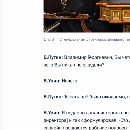
Встреча с генеральным директором
Владимиром Уриным
5 ноября 2013 года, 18:30
1 из 3
С генеральным директором Большого те
Поздравление художественному рук
антреприза» Рудольфу Фурманову
В.Путин:
Владимир Георгиевич, Вы чет
чего Вы никак не ожидали?
22 октября 2013 года, 09:15
В.Урин:
Ничего.
Поздравление Сергею Безрукову с
В.Путин:
То есть всё было ожидаемо, 
18 октября 2013 года, 10:00
В.Урин:
Я недавно давал интервью по 
директора] и так сформулировал: «Сто
спокойно решаются рабочие вопросы.
Поздравление Валентину Юдашкин