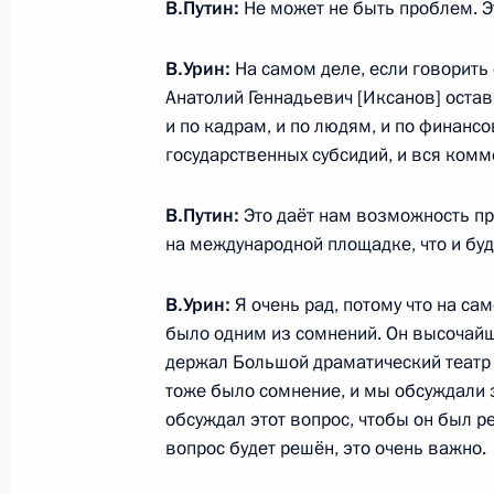
В.Путин:
Не может не быть проблем. Э
В.Урин:
На самом деле, если говорить 
Владимир Путин проведёт заседани
Анатолий Геннадьевич [Иксанов] остав
и искусству
и по кадрам, и по людям, и по финансо
государственных субсидий, и вся комм
1 октября 2013 года, 15:20
В.Путин:
Это даёт нам возможность пр
на международной площадке, что и бу
Внесены изменения в Закон «Осно
Российской Федерации о культуре»
В.Урин:
Я очень рад, потому что на са
1 октября 2013 года, 11:10
было одним из сомнений. Он высочайш
держал Большой драматический театр в
тоже было сомнение, и мы обсуждали эт
обсуждал этот вопрос, чтобы он был ре
Поздравление Юрию Любимову с Д
вопрос будет решён, это очень важно.
30 сентября 2013 года, 09:40