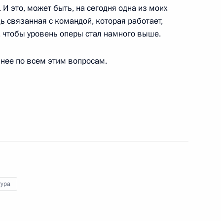
 И это, может быть, на сегодня одна из моих
ь связанная с командой, которая работает,
, чтобы уровень оперы стал намного выше.
енно-Морского Флота
нее по всем этим вопросам.
ные
Официальные
Правовая и
сетевые ресурсы
техническая
ссии
Президента России
информация
тура
MAX
О портале
ВКонтакте
Об использовании
ии
информации сайта
Rutube
О персональных