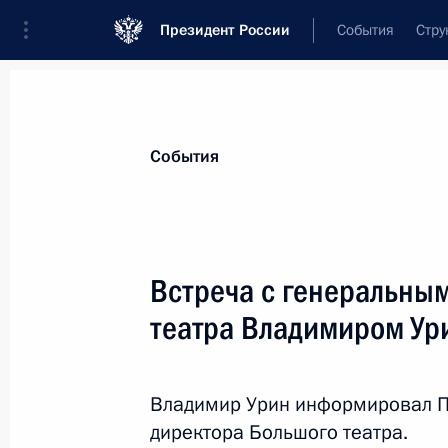
Президент России
События
Стру
Материалы по выбранной теме
События
Культура,
1667 результатов
Встреча с генеральны
Показа
театра Владимиром У
Российское литературное собрание
Владимир Урин информировал Пр
21 ноября 2013 года, 16:30
директора Большого театра.