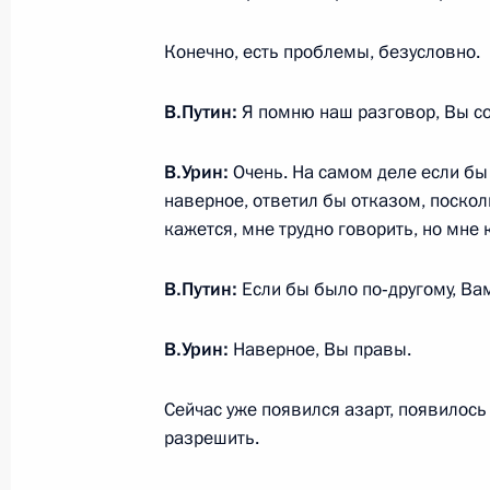
14 октября 2013 года, 10:15
Конечно, есть проблемы, безусловно.
В.Путин:
Я помню наш разговор, Вы с
Поздравление Марку Захарову с ю
В.Урин:
Очень. На самом деле если бы 
13 октября 2013 года, 10:30
наверное, ответил бы отказом, поскол
кажется, мне трудно говорить, но мне 
Владимир Путин поздравил художн
В.Путин:
Если бы было по‑другому, Ва
летием
6 октября 2013 года, 17:00
В.Урин:
Наверное, Вы правы.
Сейчас уже появился азарт, появилось
Заседание Совета по культуре и иск
разрешить.
2 октября 2013 года, 19:30