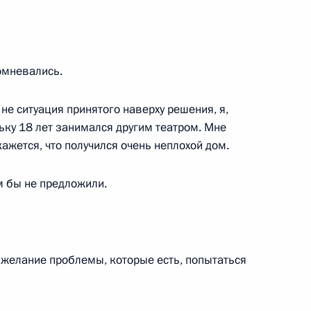
омневались.
билеем
не ситуация принятого наверху решения, я,
ьку 18 лет занимался другим театром. Мне
кажется, что получился очень неплохой дом.
ика Александра Шилова с 70-
м бы не предложили.
 желание проблемы, которые есть, попытаться
усству