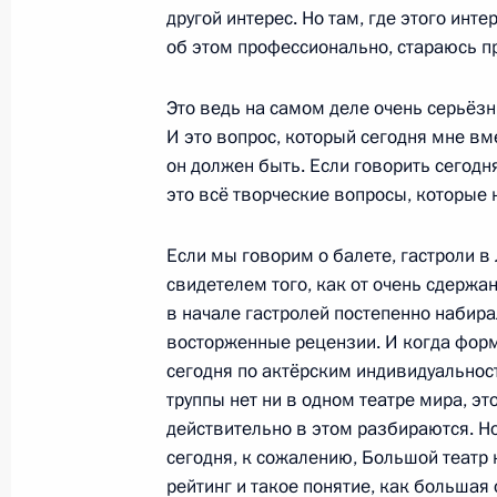
другой интерес. Но там, где этого инт
10 сентября 2013 года, 09:30
об этом профессионально, стараюсь п
Это ведь на самом деле очень серьёзн
Приветствие участникам и гостям 
И это вопрос, который сегодня мне вм
музыкального фестиваля «Спасска
он должен быть. Если говорить сегодня
это всё творческие вопросы, которые 
1 сентября 2013 года, 20:00
Если мы говорим о балете, гастроли в
свидетелем того, как от очень сдержа
О приёме документов на соискание
в начале гастролей постепенно набира
молодых деятелей культуры за 201
восторженные рецензии. И когда форму
сегодня по актёрским индивидуальност
1 сентября 2013 года, 13:30
труппы нет ни в одном театре мира, эт
действительно в этом разбираются. Но
сегодня, к сожалению, Большой театр н
Показа
рейтинг и такое понятие, как большая 