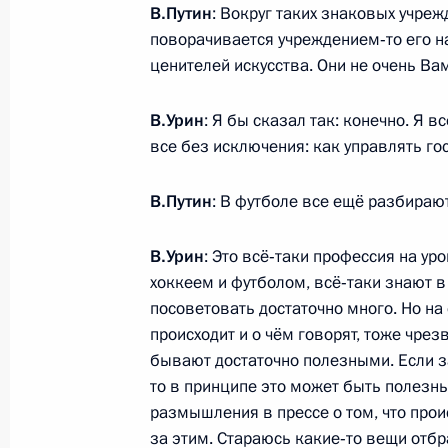
В.Путин
: Вокруг таких знаковых учреж
поворачивается учреждением‑то его на
Поздравление Лидии Федосеевой-
ценителей искусства. Они не очень Ва
25 сентября 2013 года, 09:15
В.Урин
: Я бы сказал так: конечно. Я в
все без исключения: как управлять го
Встреча с Министром культуры Вл
В.Путин
: В футболе все ещё разбирают
20 сентября 2013 года, 12:30
В.Урин
: Это всё‑таки профессия на ур
хоккеем и футболом, всё‑таки знают в
посоветовать достаточно много. Но на
Поздравление Татьяне Дорониной 
происходит и о чём говорят, тоже чр
12 сентября 2013 года, 09:00
бывают достаточно полезными. Если за
то в принципе это может быть полезн
размышления в прессе о том, что прои
за этим. Стараюсь какие‑то вещи отбр
Поздравление Игорю Костолевском