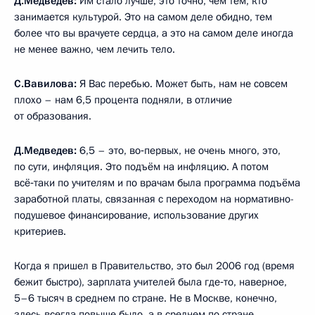
Д.Медведев:
Им стало лучше, это точно, чем тем, кто
занимается культурой. Это на самом деле обидно, тем
более что вы врачуете сердца, а это на самом деле иногда
не менее важно, чем лечить тело.
С.Вавилова:
Я Вас перебью. Может быть, нам не совсем
плохо – нам 6,5 процента подняли, в отличие
от образования.
Д.Медведев:
6,5 – это, во‑первых, не очень много, это,
по сути, инфляция. Это подъём на инфляцию. А потом
всё‑таки по учителям и по врачам была программа подъёма
заработной платы, связанная с переходом на нормативно-
подушевое финансирование, использование других
критериев.
Когда я пришел в Правительство, это был 2006 год (время
бежит быстро), зарплата учителей была где‑то, наверное,
5–6 тысяч в среднем по стране. Не в Москве, конечно,
здесь всегда повыше было, а в среднем по стране.