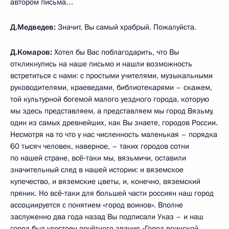
автором письма…
Д.Медведев:
Значит, Вы самый храбрый. Пожалуйста.
Д.Комаров:
Хотел бы Вас поблагодарить, что Вы
откликнулись на наше письмо и нашли возможность
встретиться с нами: с простыми учителями, музыкальными
руководителями, краеведами, библиотекарями – скажем,
той культурной богемой малого уездного города, которую
мы здесь представляем, а представляем мы город Вязьму,
один из самых древнейших, как Вы знаете, городов России.
Несмотря на то что у нас численность маленькая – порядка
60 тысяч человек, наверное, – таких городов сотни
по нашей стране, всё‑таки мы, вязьмичи, оставили
значительный след в нашей истории: и вяземское
купечество, и вяземские цветы, и, конечно, вяземский
пряник. Но всё‑таки для большей части россиян наш город
ассоциируется с понятием «город воинов». Вполне
заслуженно два года назад Вы подписали Указ – и наш
город был удостоен почётного звания «Город воинской