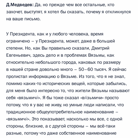
Д.Медведев:
Да, но прежде чем все остальные, кто
захочет, выступят, я хотел бы сказать, почему я откликнулся
на ваше письмо.
У Президента, как и у любого человека, время
ограничено – у Президента, может, даже в большей
степени. Но, как Вы правильно сказали, Дмитрий
Евгеньевич, здесь дело и в проблемах Вязьмы, как
относительно небольшого города, каковых по размеру
в нашей стране довольно много – 50–60 тысяч. Я сейчас
пролистал информацию о Вязьме. Из того, что я не знал,
помимо каких‑то исторических вещей, которые забылись,
для меня было интересно то, что жители Вязьмы называют
себя «вязьмич
и́
». Я бы тоже сказал «в
я́
зьмичи» просто
потому, что я у вас не живу, но умные люди написали, что
традиционное общеупотребительное наименование –
«вязьмич
и́
». Это показывает, насколько мы все, с одной
стороны, близкие, а с другой стороны – мы всё‑таки
разные, потому что даже собственное наименование