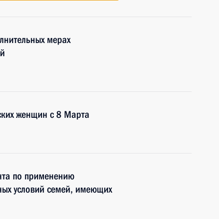
лнительных мерах
ей
ских женщин с 8 Марта
нта по применению
ых условий семей, имеющих