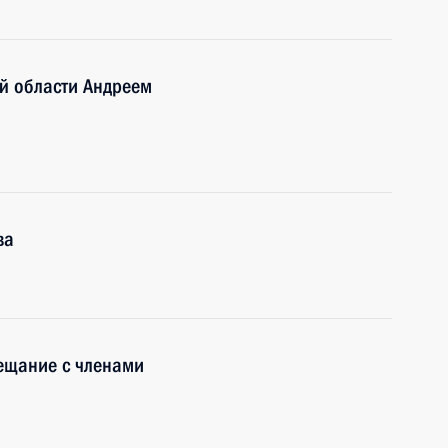
й области Андреем
ва
ещание с членами