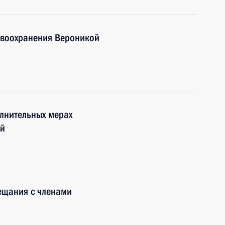
авоохранения Вероникой
лнительных мерах
ей
ещания с членами