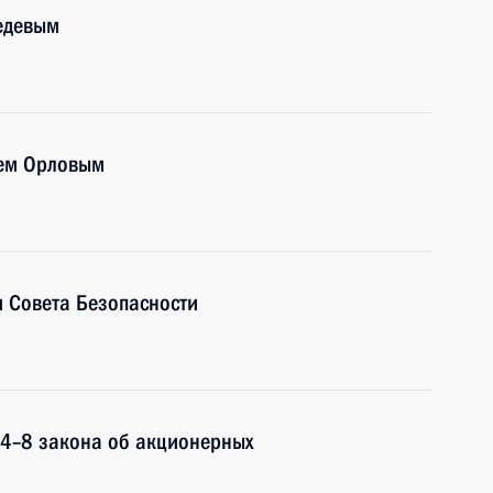
едевым
еем Орловым
 Совета Безопасности
84–8 закона об акционерных