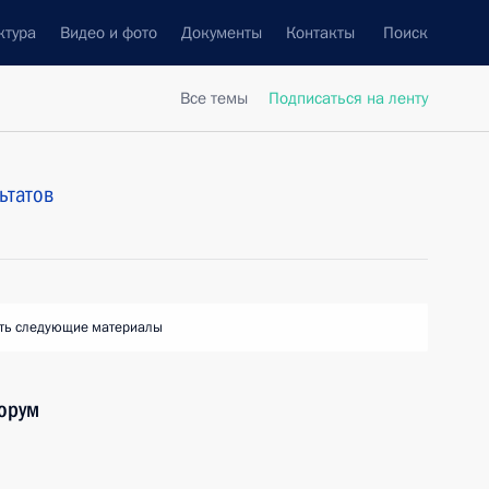
ктура
Видео и фото
Документы
Контакты
Поиск
Все темы
Подписаться на ленту
ьтатов
ть следующие материалы
орум