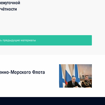
межуточной
чётности
ть предыдущие материалы
енно-Морского Флота