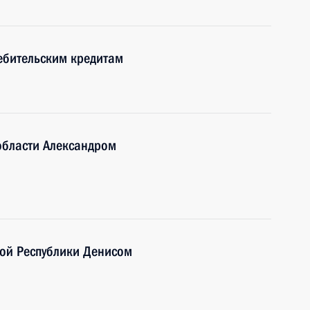
ебительским кредитам
области Александром
ной Республики Денисом