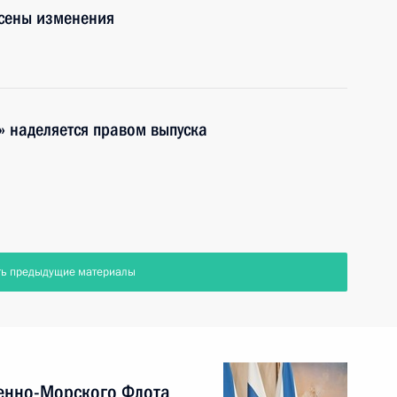
есены изменения
 наделяется правом выпуска
ть предыдущие материалы
енно-Морского Флота