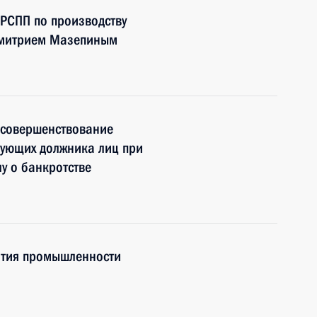
 РСПП по производству
Дмитрием Мазепиным
 совершенствование
рующих должника лиц при
у о банкротстве
ития промышленности