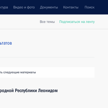
ктура
Видео и фото
Документы
Контакты
Поиск
Все темы
Подписаться на ленту
ьтатов
ть следующие материалы
ародной Республики Леонидом