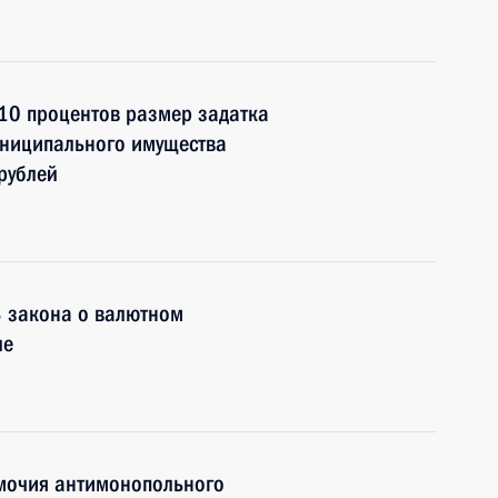
10 процентов размер задатка
униципального имущества
рублей
3 закона о валютном
ле
мочия антимонопольного