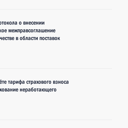
отокола о внесении
ское межправсоглашение
честве в области поставок
ёте тарифа страхового взноса
ахование неработающего