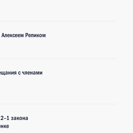
» Алексеем Репиком
ещания с членами
22–1 закона
енке