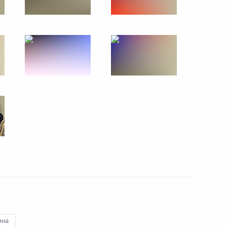
 учение «Океан-2024»
 Совета Безопасности
ий в ряд правовых актов,
оризму
ии
ина