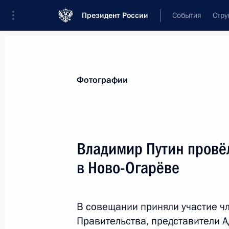
Президент России
События
Стру
Материалы по выбранной теме
Фотографии
Национальная безопасность,
1415 
Владимир Путин провё
Показа
в Ново-Огарёве
Совещание с постоянными членами
В совещании приняли участие ч
20 сентября 2024 года, 13:30
Правительства, представители 