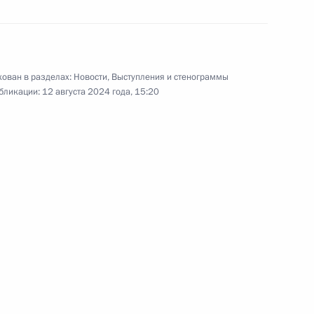
ое совещание в Ново-Огарёве
ован в разделах:
Новости
,
Выступления и стенограммы
бликации:
12 августа 2024 года, 15:20
ия Международного военно-
»
омочия органов власти
гостайне