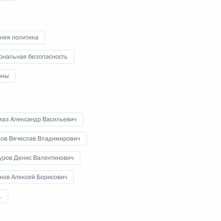
няя политика
ещания о ситуации
ональная безопасность
й областях
оны
маз Александр Васильевич
 Совета Безопасности
ков Вячеслав Владимирович
уров Денис Валентинович
нов Алексей Борисович
 Совета Безопасности
1