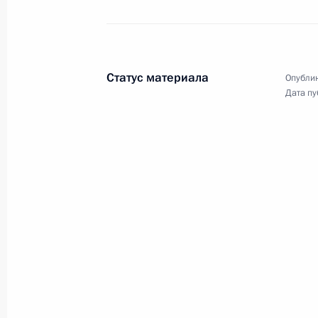
Владимир Путин провёл оперативн
12 августа 2024 года, 15:20
Статус материала
Опублик
Дата пу
Видеообращение по случаю открыт
технического форума «Армия-2024
12 августа 2024 года, 10:35
Подписан закон, уточняющий полн
по определению порядка доступа к 
8 августа 2024 года, 15:55