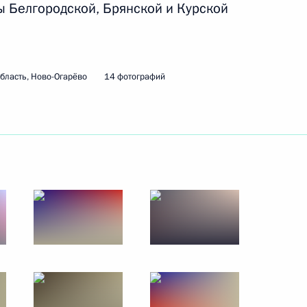
ы Белгородской, Брянской и Курской
 Совета Безопасности
бласть, Ново-Огарёво
14 фотографий
И
рств БРИКС, курирующими