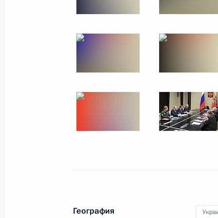
Стратегическое командно-штабное
10 сентября 2024 года, 15:40
Совещание с постоянными членами
6 сентября 2024 года, 17:45
Подписан Указ о внесении изменен
касающихся противодействия терр
6 сентября 2024 года, 16:45
Заседание Морской коллегии Росс
География
Укра