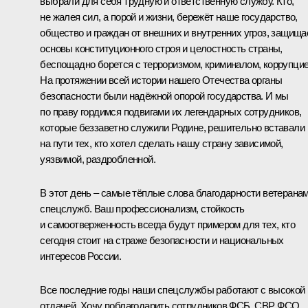
выбрали для себя трудную и ответственную службу. Кто,
не жалея сил, а порой и жизни, бережёт наше государство,
общество и граждан от внешних и внутренних угроз, защища
основы конституционного строя и целостность страны,
беспощадно борется с терроризмом, криминалом, коррупцие
На протяжении всей истории нашего Отечества органы
безопасности были надёжной опорой государства. И мы
по праву гордимся подвигами их легендарных сотрудников,
которые беззаветно служили Родине, решительно вставали
на пути тех, кто хотел сделать нашу страну зависимой,
уязвимой, раздробленной.
В этот день – самые тёплые слова благодарности ветерана
спецслужб. Ваш профессионализм, стойкость
и самоотверженность всегда будут примером для тех, кто
сегодня стоит на страже безопасности и национальных
интересов России.
Все последние годы наши спецслужбы работают с высокой
отдачей. Хочу поблагодарить сотрудников ФСБ, СВР, ФСО,