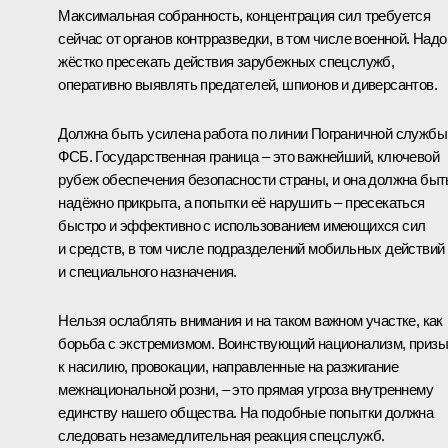
Максимальная собранность, концентрация сил требуется
сейчас от органов контрразведки, в том числе военной. Надо
жёстко пресекать действия зарубежных спецслужб,
оперативно выявлять предателей, шпионов и диверсантов.
Должна быть усилена работа по линии Пограничной службы
ФСБ. Государственная граница – это важнейший, ключевой
рубеж обеспечения безопасности страны, и она должна быт
надёжно прикрыта, а попытки её нарушить – пресекаться
быстро и эффективно с использованием имеющихся сил
и средств, в том числе подразделений мобильных действий
и специального назначения.
Нельзя ослаблять внимания и на таком важном участке, как
борьба с экстремизмом. Воинствующий национализм, приз
к насилию, провокации, направленные на разжигание
межнациональной розни, – это прямая угроза внутреннему
единству нашего общества. На подобные попытки должна
следовать незамедлительная реакция спецслужб.