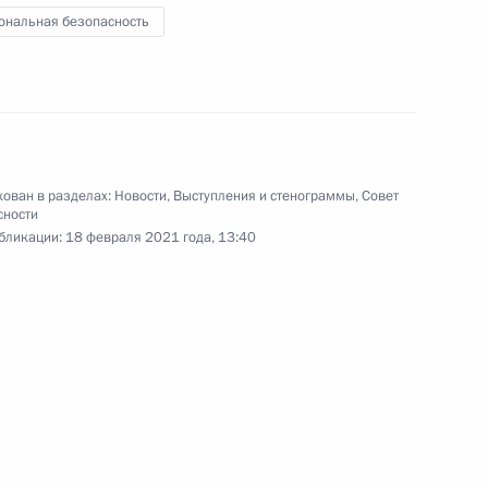
 заседание Совета
ональная безопасность
 Совета Безопасности
ован в разделах:
Новости
,
Выступления и стенограммы
,
Совет
сности
бликации:
18 февраля 2021 года, 13:40
 Совета Безопасности
дка иностранного
предприятия