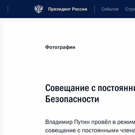
Президент России
События
Стру
Материалы по выбранной теме
Фотографии
Национальная безопасность,
1414 
Совещание с постоянн
Показа
Безопасности
Указ об утверждении Основ государ
международной информационной б
Владимир Путин провёл в режи
совещание с постоянными члена
12 апреля 2021 года, 20:00