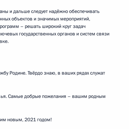
аны и дальше следует надёжно обеспечивать
ть предыдущие материалы
нных объектов и значимых мероприятий,
рограмм – решать широкий круг задач
ючевых государственных органов и систем связи
вке.
енно-Морского Флота
ужбу Родине. Твёрдо знаю, в ваших рядах служат
вья. Самые добрые пожелания – вашим родным
ные
Официальные
Правовая и
сетевые ресурсы
техническая
ссии
Президента России
информация
щим новым, 2021 годом!
MAX
О портале