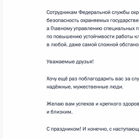
Сотрудникам Федеральной службы охр
Показа
безопасность охраняемых государстве
а Главному управлению специальных п
по повышению устойчивости работы кл
в любой, даже самой сложной обстано
Встреча с военнослужащими Во
Уважаемые друзья!
26 июля 2026 года
Хочу ещё раз поблагодарить вас за сл
надёжные, мужественные люди.
Желаю вам успехов и крепкого здоро
Разделы сайта
Информацион
и близким.
Президента
ресурсы
России
Президента Ро
С праздником! И конечно, с наступаю
События
Президент России