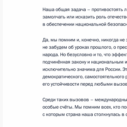
Наша общая задача – противостоять л
замолчать или исказить роль отечест
Внесены изменения в законы о фе
в обеспечении национальной безопасн
безопасности и о внешней разведк
9 ноября 2020 года, 15:10
Да, мы помним и, конечно, никогда не 
не забудем об уроках прошлого, о пре
народа. Но безусловно и то, что эффе
В закон о безопасности внесены и
подчинённая закону и национальным и
с вступлением в силу закона о поп
исключительно значима для России. Эт
демократического, самостоятельного 
9 ноября 2020 года, 15:05
его устойчивости перед любыми вызо
Среди таких вызовов – международный 
Подписан закон о ратификации со
особые счёты. Мы помним всех, кто по
и Туркменистаном о сотрудничестве
с которым страна наша столкнулась в
9 ноября 2020 года, 14:15