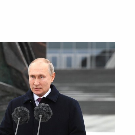
ения в части установления
вия угрозам национальной
 Совета Безопасности
 Минобороны