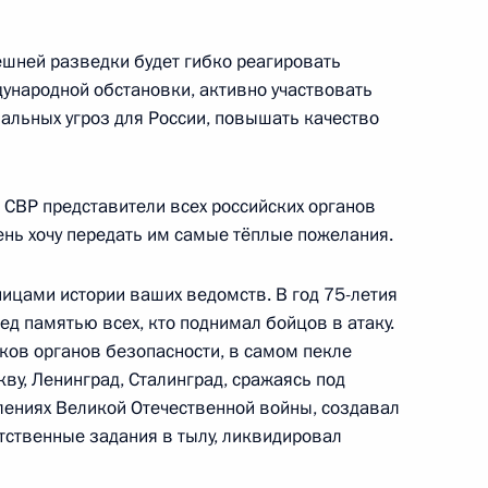
ешней разведки будет гибко реагировать
ународной обстановки, активно участвовать
альных угроз для России, повышать качество
 СВР представители всех российских органов
 обороны Российской
ень хочу передать им самые тёплые пожелания.
ицами истории ваших ведомств. В год 75-летия
д памятью всех, кто поднимал бойцов в атаку.
иков органов безопасности, в самом пекле
ву, Ленинград, Сталинград, сражаясь под
роны, федеральных ведомств
лениях Великой Отечественной войны, создавал
тственные задания в тылу, ликвидировал