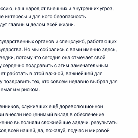
сию, наш народ от внешних и внутренних угроз,
е интересы и для кого безопасность
удут главным делом всей жизни.
пасности ОДКБ
осударственных органов и спецслужб, работающих
ударства. Но мы собрались с вами именно здесь,
едки, потому что сегодня она отмечает свой
у сердечно поздравить с этим замечательным
ает работать в этой важной, важнейшей для
 Совета Безопасности
чу поздравить тех, кто совсем недавно выбрал для
с немалым риском.
венников, служивших ещё дореволюционной
ки внесли неоценимый вклад в обеспечение
нной антинаркотической
женно выполняли сложнейшие задачи, результаты
од всей нашей, да, пожалуй, подчас и мировой