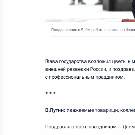
Поздравление с Днём работника о
Поздравление с Днём работника органов безо
20 декабря 2020 года, 14:40
Совещание с постоянными членами
Глава государства возложил цветы к 
18 декабря 2020 года, 16:25
внешней разведки России, и поздрави
с профессиональным праздником.
* * *
Совещание с постоянными членами
11 декабря 2020 года, 18:05
В.Путин:
Уважаемые товарищи, коллег
Поздравляю вас с праздником – Днём 
Совещание с постоянными членами