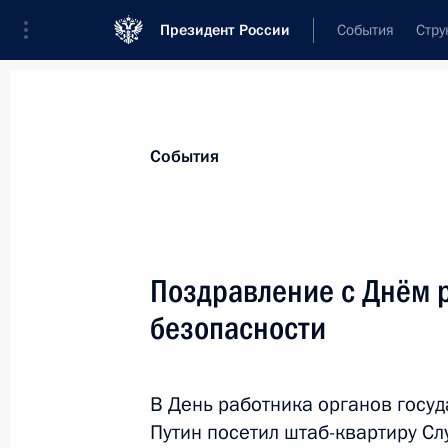
Президент России
События
Стру
Материалы по выбранной теме
События
Национальная безопасность,
1415 
Поздравление с Днём 
Показа
безопасности
Президент провёл совещание, на к
нагорно-карабахского урегулирова
В День работника органов госу
Путин посетил штаб-квартиру С
10 января 2021 года, 16:00