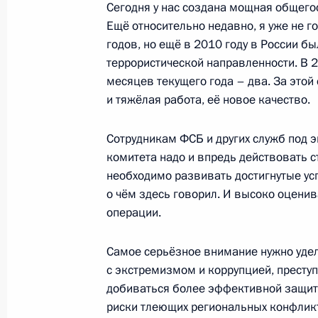
Сегодня у нас создана мощная общего
Ещё относительно недавно, я уже не г
годов, но ещё в 2010 году в России б
Совещание с постоянными членами
террористической направленности. В 2
6 ноября 2020 года, 14:15
месяцев текущего года – два. За этой
и тяжёлая работа, её новое качество.
Сотрудникам ФСБ и других служб под 
Совещание с постоянными членами
комитета надо и впредь действовать с
30 октября 2020 года, 14:40
необходимо развивать достигнутые усп
о чём здесь говорил. И высоко оцен
операции.
Утверждена Стратегия развития Ар
и обеспечения национальной безо
Самое серьёзное внимание нужно уде
с экстремизмом и коррупцией, престу
26 октября 2020 года, 19:40
добиваться более эффективной защиты
риски тлеющих региональных конфлик