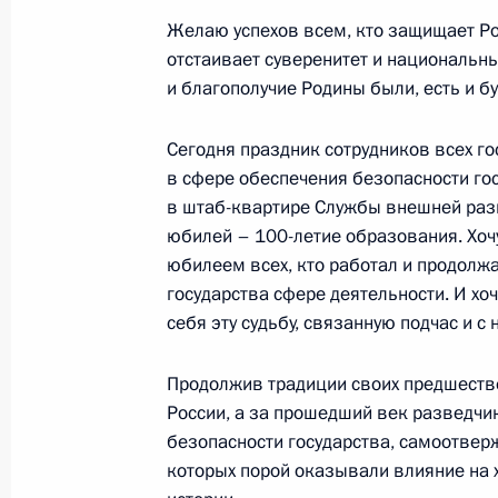
Желаю успехов всем, кто защищает Рос
4 декабря 2020 года, 20:25
отстаивает суверенитет и национальны
и благополучие Родины были, есть и б
Сессия Совета коллективной безо
Сегодня праздник сотрудников всех г
2 декабря 2020 года, 13:15
в сфере обеспечения безопасности гос
в штаб-квартире Службы внешней разв
юбилей – 100-летие образования. Хоч
юбилеем всех, кто работал и продолж
Совещание с постоянными членами
государства сфере деятельности. И хо
27 ноября 2020 года, 14:15
себя эту судьбу, связанную подчас и 
Продолжив традиции своих предшест
России, а за прошедший век разведчи
Утверждена Стратегия государстве
безопасности государства, самоотвер
политики России до 2030 года
которых порой оказывали влияние на х
23 ноября 2020 года, 19:00