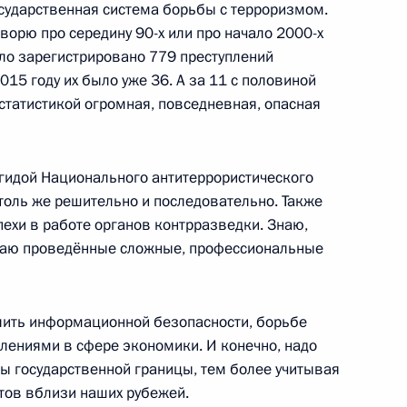
сударственная система борьбы с терроризмом.
оворю про середину 90-х или про начало 2000-х
ыло зарегистрировано 779 преступлений
 Совета Безопасности
015 году их было уже 36. А за 11 с половиной
 статистикой огромная, повседневная, опасная
эгидой Национального антитеррористического
 Совета Безопасности
толь же решительно и последовательно. Также
ехи в работе органов контрразведки. Знаю,
иваю проведённые сложные, профессиональные
ктической зоны России
пасности до 2035 года
лить информационной безопасности, борьбе
плениями в сфере экономики. И конечно, надо
 государственной границы, тем более учитывая
тов вблизи наших рубежей.