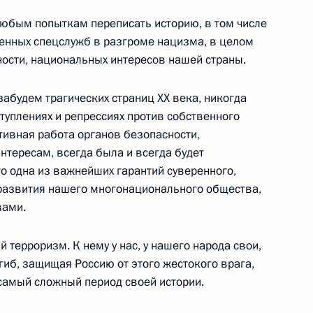
юбым попыткам переписать историю, в том числе
венных спецслужб в разгроме нацизма, в целом
деральной службе
ости, национальных интересов нашей страны.
е
забудем трагических страниц ХХ века, никогда
ступлениях и репрессиях против собственного
ктивная работа органов безопасности,
зменения в связи
нтересам, всегда была и всегда будет
равке к Конституции
о одна из важнейших гарантий суверенного,
развития нашего многонационального общества,
вами.
терроризм. К нему у нас, у нашего народа свои,
глашения между Россией
гиб, защищая Россию от этого жестокого врага,
 в области безопасности
 самый сложный период своей истории.