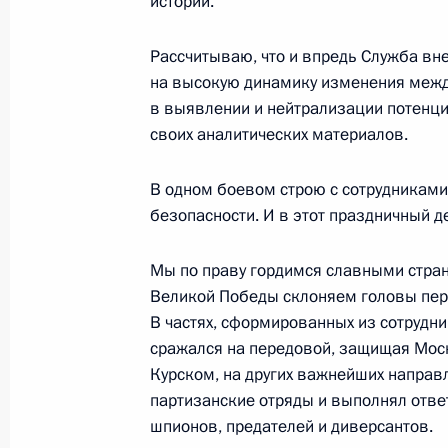
истории.
Рассчитываю, что и впредь Служба вн
Заседание Совета Безопасности
на высокую динамику изменения межд
в выявлении и нейтрализации потенци
16 ноября 2020 года, 14:15
своих аналитических материалов.
В одном боевом строю с сотрудниками
Указ о введении в действие Плана
безопасности. И в этот праздничный д
Федерации на 2021–2025 годы
13 ноября 2020 года, 19:20
Мы по праву гордимся славными стран
Великой Победы склоняем головы пере
В частях, сформированных из сотрудн
сражался на передовой, защищая Моск
Совещание с руководством Минобо
Курском, на других важнейших направ
и предприятий ОПК
партизанские отряды и выполнял отве
11 ноября 2020 года, 14:10
шпионов, предателей и диверсантов.