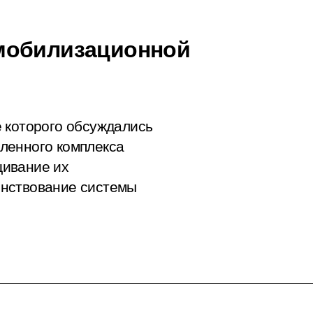
мобилизационной
 которого обсуждались
ленного комплекса
щивание их
енствование системы