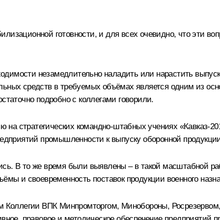
лизационной готовности, и для всех очевидно, что эти воп
одимости незамедлительно наладить или нарастить выпуск
льных средств в требуемых объёмах является одним из осн
остаточно подробно с коллегами говорили.
нью на стратегических командно-штабных учениях «Кавказ-2
 предприятий промышленности к выпуску оборонной продукц
сь. В то же время были выявлены – в такой масштабной ра
ъёмы и своевременность поставок продукции военного назн
ом Коллегии ВПК Минпромторгом, Минобороны, Росрезервом
тивное, правовое и методическое обеспечение предприяти