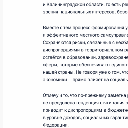
и Калининградской области, то есть р
Совещание с постоянными членами
зрения национальных интересов, безо
8 ноября 2016 года, 15:45
Вместе с тем процесс формирования 
и эффективного местного самоуправл
Сохраняются риски, связанные с нес
Совещание с постоянными членами
диспропорциями в территориальном ра
3 ноября 2016 года, 14:30
остаётся в образовании, здравоохране
сферы, которые обеспечивают единств
нашей страны. Не говоря уже о том, чт
Совещание с постоянными членами
экономики – прямо влияет на социаль
21 октября 2016 года, 12:50
Отмечу и то, что по‑прежнему заметна
не преодолена тенденция стягивания 
приводит к диспропорциям в бюджетно
Совещание с постоянными членами
в уровне доходов, социальных гаранти
Федерации.
13 октября 2016 года, 15:30