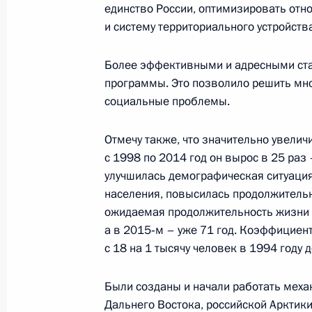
17 ноября 2016 года, 17:45
единство России, оптимизировать от
и систему территориального устройства
Совещание по вопросам мобилиза
Более эффективными и адресными ст
программы. Это позволило решить мно
17 ноября 2016 года, 13:40
социальные проблемы.
Отмечу также, что значительно увелич
Совещание с руководством Минист
с 1998 по 2014 год он вырос в 25 раз 
улучшилась демографическая ситуация
16 ноября 2016 года, 14:30
населения, повысилась продолжительн
ожидаемая продолжительность жизни р
а в 2015‑м – уже 71 год. Коэффициен
Совещание с руководством Минобо
с 18 на 1 тысячу человек в 1994 году д
15 ноября 2016 года, 14:30
Были созданы и начали работать мех
Дальнего Востока, российской Арктики