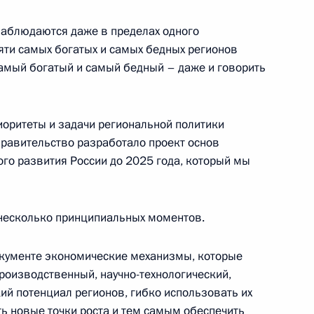
наблюдаются даже в пределах одного
яти самых богатых и самых бедных регионов
сены изменения
самый богатый и самый бедный – даже и говорить
иоритеты и задачи региональной политики
Правительство разработало проект основ
ешней разведки
ого развития России до 2025 года, который мы
 несколько принципиальных моментов.
Государственной Думы
окументе экономические механизмы, которые
роизводственный, научно-технологический,
й потенциал регионов, гибко использовать их
ь новые точки роста и тем самым обеспечить