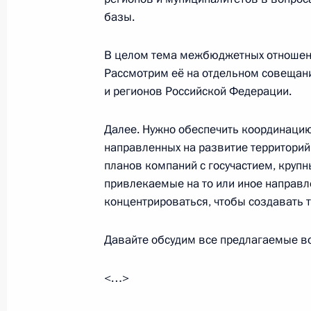
20 сентября 2016 года, 17:30
базы.
В целом тема межбюджетных отношени
Совещание с постоянными членами
Рассмотрим её на отдельном совещани
12 сентября 2016 года, 14:10
и регионов Российской Федерации.
Далее. Нужно обеспечить координаци
направленных на развитие территорий.
Совещание по основным параметр
планов компаний с госучастием, крупн
на 2018–2025 годы
привлекаемые на то или иное направ
9 сентября 2016 года, 15:10
концентрироваться, чтобы создавать 
Давайте обсудим все предлагаемые в
Совещание с постоянными членами
<…>
29 августа 2016 года, 14:20