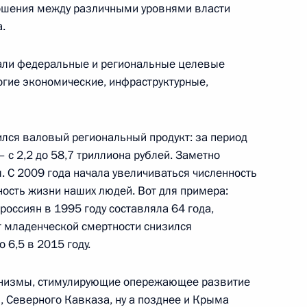
ношения между различными уровнями власти
.
ционной готовности ОПК
али федеральные и региональные целевые
гие экономические, инфраструктурные,
ился валовый региональный продукт: за период
ерства обороны
– с 2,2 до 58,7 триллиона рублей. Заметно
. С 2009 года начала увеличиваться численность
ость жизни наших людей. Вот для примера:
оссиян в 1995 году составляла 64 года,
т младенческой смертности снизился
роны и представителями ВПК
о 6,5 в 2015 году.
анизмы, стимулирующие опережающее развитие
, Северного Кавказа, ну а позднее и Крыма