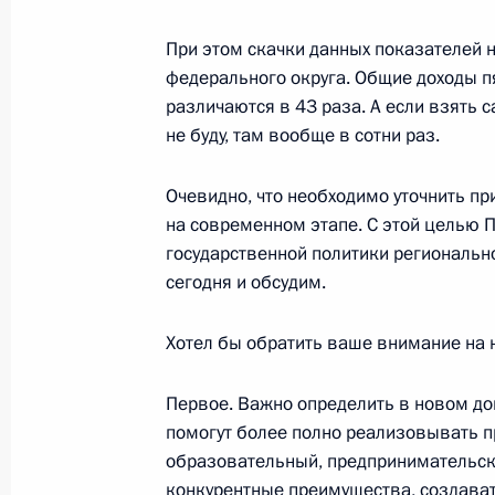
При этом скачки данных показателей 
федерального округа. Общие доходы п
В состав Совета Безопасности вне
различаются в 43 раза. А если взять 
5 октября 2016 года, 14:50
не буду, там вообще в сотни раз.
Очевидно, что необходимо уточнить пр
на современном этапе. С этой целью 
Встреча с сотрудниками Службы вн
государственной политики региональн
5 октября 2016 года, 13:40
сегодня и обсудим.
Хотел бы обратить ваше внимание на
Президент выступил на заседании 
Первое. Важно определить в новом д
5 октября 2016 года, 12:30
помогут более полно реализовывать п
образовательный, предпринимательски
конкурентные преимущества, создават