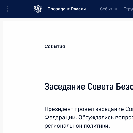
Президент России
События
Стру
Материалы по выбранной теме
События
Национальная безопасность,
1415 
Заседание Совета Без
Показа
Президент провёл заседание Со
Совещание с постоянными членами
Федерации. Обсуждались вопро
28 декабря 2016 года, 15:50
региональной политики.