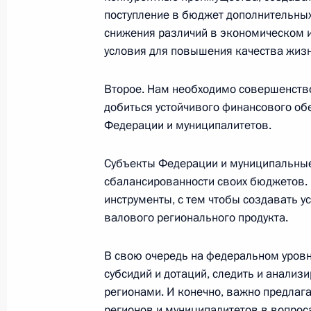
В Госдуму внесен проект закона о 
поступление в бюджет дополнительных 
соглашения между Россией и США о
снижения различий в экономическом и
условия для повышения качества жизн
3 октября 2016 года, 16:15
Второе. Нам необходимо совершенств
добиться устойчивого финансового об
Заседание Совета Безопасности
Федерации и муниципалитетов.
22 сентября 2016 года, 16:15
Субъекты Федерации и муниципальны
сбалансированности своих бюджетов.
инструменты, с тем чтобы создавать у
Поездка в Ижевск
валового регионального продукта.
20 сентября 2016 года
В свою очередь на федеральном уров
субсидий и дотаций, следить и анализ
Заседание Военно-промышленной 
регионами. И конечно, важно предлаг
регионов и муниципалитетов в вопрос