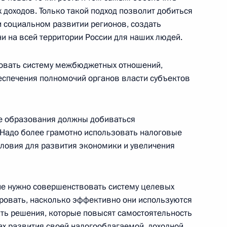
приостановлении действия
доходов. Только такой подход позволит добиться
б утилизации плутония
 социальном развитии регионов, создать
и на всей территории России для наших людей.
овать систему межбюджетных отношений,
еспечения полномочий органов власти субъектов
е образования должны добиваться
 Надо более грамотно использовать налоговые
словия для развития экономики и увеличения
не нужно совершенствовать систему целевых
ировать, насколько эффективно они используются
комиссии
ать решения, которые повысят самостоятельность
ах развития своей налогооблагаемой, доходной