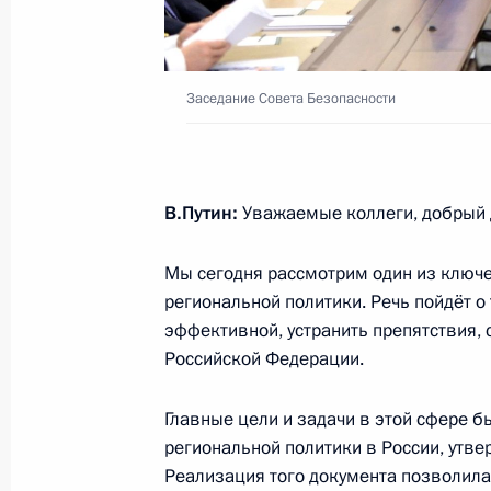
Заседание Совета Безопасности
7 декабря 2016 года, 14:45
Заседание Совета Безопасности
Совещание с постоянными членами
В.Путин:
Уважаемые коллеги, добрый 
28 ноября 2016 года, 18:10
Мы сегодня рассмотрим один из ключе
региональной политики. Речь пойдёт о
Совещание по вопросам создания 
эффективной, устранить препятствия
18 ноября 2016 года, 14:45
Российской Федерации.
Главные цели и задачи в этой сфере 
региональной политики в России, утве
Совещание с постоянными членами
Реализация того документа позволила