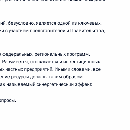
й, безусловно, является одной из ключевых.
 Совета Безопасности
и с участием представителей и Правительства,
ю федеральных, региональных программ,
 Разумеется, это касается и инвестиционных
ам госпрограммы вооружения
ых частных предприятий. Иными словами, все
ление ресурсы должны таким образом
так называемый синергетический эффект.
опросы.
 Совета Безопасности