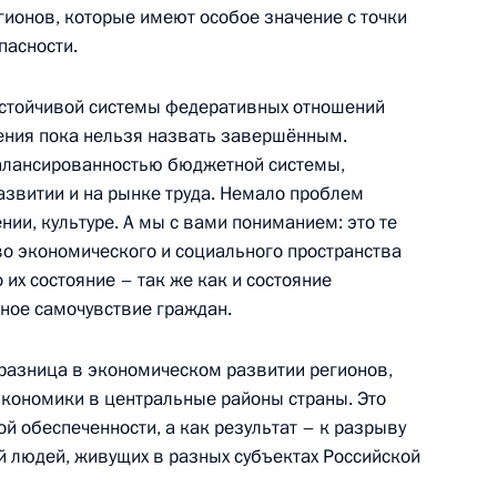
егионов, которые имеют особое значение с точки
 Совета Безопасности
пасности.
устойчивой системы федеративных отношений
ения пока нельзя назвать завершённым.
балансированностью бюджетной системы,
 Совета Безопасности
звитии и на рынке труда. Немало проблем
нии, культуре. А мы с вами пониманием: это те
о экономического и социального пространства
о их состояние – так же как и состояние
 Совета Безопасности
ное самочувствие граждан.
 разница в экономическом развитии регионов,
экономики в центральные районы страны. Это
й обеспеченности, а как результат – к разрыву
 Совета Безопасности
й людей, живущих в разных субъектах Российской