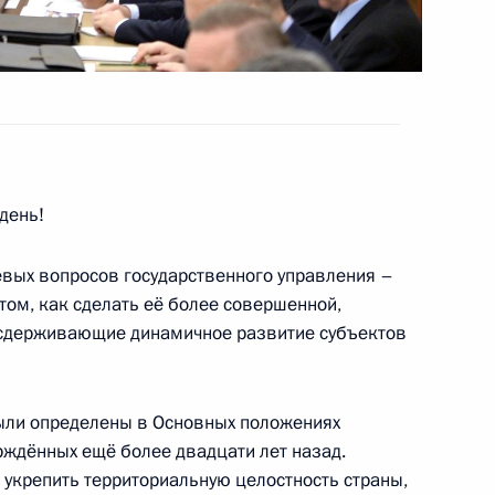
 Совета Безопасности
день!
вых вопросов государственного управления –
 том, как сделать её более совершенной,
новых видов вооружений
, сдерживающие динамичное развитие субъектов
были определены в Основных положениях
рждённых ещё более двадцати лет назад.
 Совета Безопасности
 укрепить территориальную целостность страны,