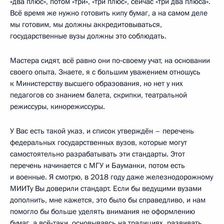
«два плюс», потом «три», «три плюс», сейчас «три два плюса».
Всё время же нужно готовить кипу бумаг, а на самом деле
мы готовим, мы должны аккредитовываться,
государственные вузы должны это соблюдать.
Мастера сидят, всё равно они по‑своему учат, на основании
своего опыта. Знаете, я с большим уважением отношусь
к Министерству высшего образования, но нет у них
педагогов со знанием балета, скрипки, театральной
режиссуры, кинорежиссуры.
У Вас есть такой указ, и список утверждён – перечень
федеральных государственных вузов, которые могут
самостоятельно разрабатывать эти стандарты. Этот
перечень начинается с МГУ и Бауманки, потом есть
и военные. Я смотрю, в 2018 году даже железнодорожному
МИИТу Вы доверили стандарт. Если бы ведущими вузами
дополнить, мне кажется, это было бы справедливо, и нам
помогло бы больше уделять внимания не оформлению
бумаг, а всё‑таки, основываясь на традициях, развивать