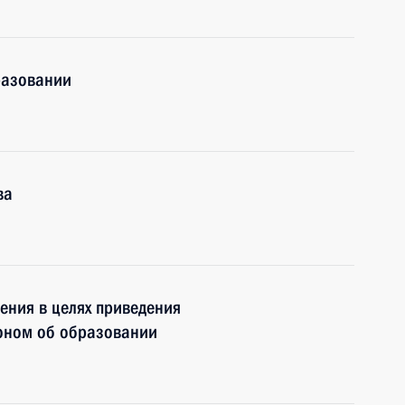
разовании
ва
ения в целях приведения
коном об образовании