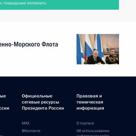
ть предыдущие материалы
енно-Морского Флота
ные
Официальные
Правовая и
сетевые ресурсы
техническая
ссии
Президента России
информация
MAX
О портале
ВКонтакте
Об использовании