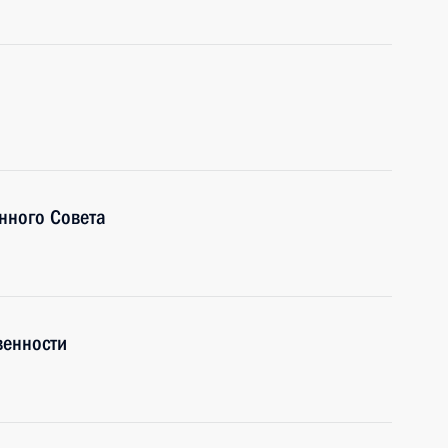
нного Совета
венности