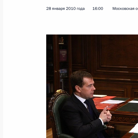
28 января 2010 года
16:00
Московская о
Рабочая встреча с губернатором С
Владимиром Артяковым
26 августа 2010 года, 17:20
Утверждён перечень поручений по 
по развитию информационного общ
25 августа 2010 года, 16:40
Рабочая встреча с Министром обр
Фурсенко