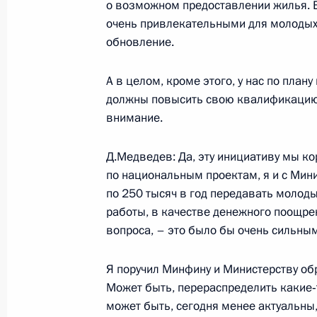
о возможном предоставлении жилья. В
очень привлекательными для молодых 
обновление.
Дмитрий Медведев открыл Год учит
21 января 2010 года, 12:20
А в целом, кроме этого, у нас по плану
должны повысить свою квалификацию.
внимание.
Инициатива «Наша новая школа» б
время
Д.Медведев: Да, эту инициативу мы ко
по национальным проектам, я и с Мини
19 января 2010 года, 16:15
по 250 тысяч в год передавать молод
работы, в качестве денежного поощре
вопроса, – это было бы очень сильны
Национальные проекты остаются о
развития государства
Я поручил Минфину и Министерству об
Может быть, перераспределить какие‑
19 января 2010 года, 16:00
может быть, сегодня менее актуальны,