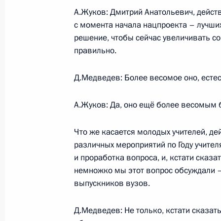
А.Жуков: Дмитрий Анатольевич, действ
Дмитрий Медведев обсудил с учите
с момента начала нацпроекта – лучших
оценки знаний школьников
решение, чтобы сейчас увеличивать со
правильно.
6 марта 2010 года, 14:00
Д.Медведев: Более весомое оно, есте
Стенографический отчёт о беседе 
А.Жуков: Да, оно ещё более весомым б
города Сочи
6 марта 2010 года, 14:00
Что же касается молодых учителей, де
различных мероприятий по Году учителя
и проработка вопроса, и, кстати сказ
немножко мы этот вопрос обсуждали 
Утверждён перечень поручений по 
выпускников вузов.
по реализации приоритетных наци
и демографической политике
Д.Медведев: Не только, кстати сказать
5 февраля 2010 года, 08:00