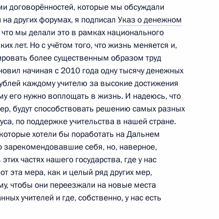
ами договорённостей, которые мы обсуждали
 на других форумах, я подписал
Указ о денежном
 что мы делали это в рамках национального
их лет. Но с учётом того, что жизнь меняется и,
азования и науки Андреем
ировать более существенным образом труд
ановил начиная с 2010 года одну тысячу денежных
ублей каждому учителю за высокие достижения
му его нужно воплощать в жизнь. И надеюсь, что
 мер, будут способствовать решению самых разных
уса, по поддержке учительства в нашей стране.
енствования правового
, которые хотели бы поработать на Дальнем
 обсуждался на специальном
шо зарекомендовавшие себя, но, наверное,
тих частях нашего государства, где у нас
от эта мера, как и целый ряд других мер,
му, чтобы они переезжали на новые места
ных учителей и где, собственно, у нас есть
образования №627 в Москве