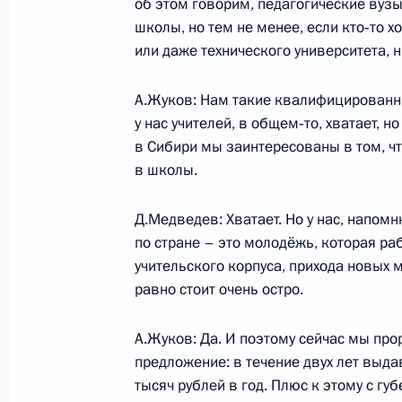
об этом говорим, педагогические вузы
школы, но тем не менее, если кто‑то х
или даже технического университета, н
Дмитрий Медведев подписал Указ 
лучших учителей»
А.Жуков: Нам такие квалифицированн
у нас учителей, в общем‑то, хватает, н
28 января 2010 года, 16:30
в Сибири мы заинтересованы в том, ч
в школы.
Рабочая встреча с Заместителем П
Д.Медведев: Хватает. Но у нас, напом
Александром Жуковым
по стране – это молодёжь, которая р
учительского корпуса, прихода новых 
28 января 2010 года, 16:00
равно стоит очень остро.
А.Жуков: Да. И поэтому сейчас мы пр
Дмитрий Медведев утвердил иници
предложение: в течение двух лет выд
21 января 2010 года, 12:30
тысяч рублей в год. Плюс к этому с г