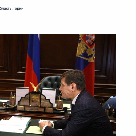
бласть, Горки
амарской области
итогам заседания Совета
ества в России
азования и науки Андреем