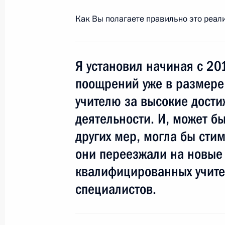
23 апреля 2010 года, 15:00
Как Вы полагаете правильно это реа
Беседа с преподавателями центра
Я установил начиная с 20
23 апреля 2010 года, 15:00
поощрений уже в размере
учителю за высокие дости
деятельности. И, может бы
Поддержка одарённых детей должна
других мер, могла бы стим
22 апреля 2010 года, 16:30
они переезжали на новые 
квалифицированных учител
Встреча с победителями школьных 
специалистов.
18 марта 2010 года, 17:00