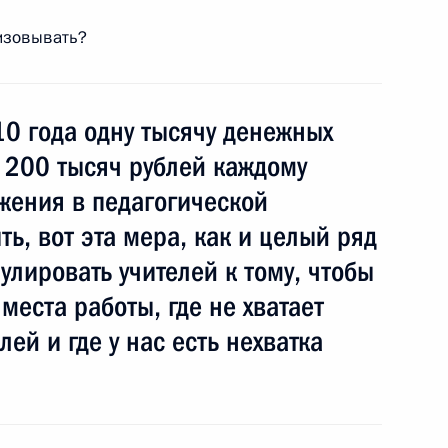
лизовывать?
 образования №627
10 года одну тысячу денежных
 200 тысяч рублей каждому
жения в педагогической
ть, вот эта мера, как и целый ряд
 стать системной
улировать учителей к тому, чтобы
места работы, где не хватает
ей и где у нас есть нехватка
и студенческих олимпиад