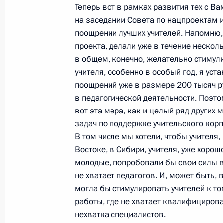
4 июня 2010 года, 13:40
Теперь вот в рамках развития тех с В
на заседании Совета по нацпроектам
и
поощрении лучших учителей
. Напомню,
проекта, делали уже в течение нескольк
Рабочая встреча с Министром обр
в общем, конечно, желательно стимул
Фурсенко
учителя, особенно в особый год, я уст
31 мая 2010 года, 16:00
поощрений уже в размере 200 тысяч р
в педагогической деятельности. Поэто
вот эта мера, как и целый ряд других
задач по поддержке учительского корп
Законопроект, касающийся соверш
В том числе мы хотели, чтобы учителя
положения бюджетных учреждений,
Востоке, в Сибири, учителя, уже хоро
совещании у Президента
молодые, попробовали бы свои силы в э
6 мая 2010 года, 17:00
не хватает педагогов. И, может быть, в
могла бы стимулировать учителей к то
работы, где не хватает квалифицирован
нехватка специалистов.
Дмитрий Медведев посетил центр 