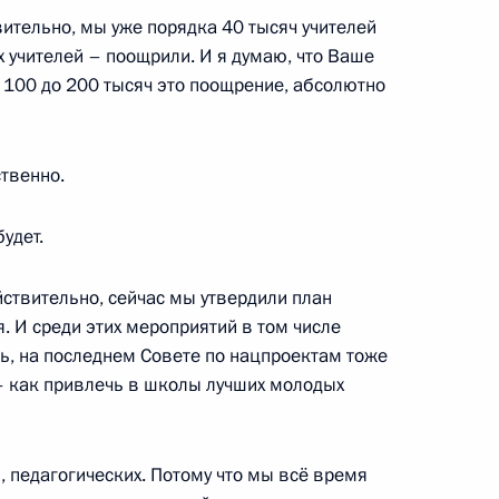
ительно, мы уже порядка 40 тысяч учителей
лями современную систему
 учителей – поощрили. И я думаю, что Ваше
 100 до 200 тысяч это поощрение, абсолютно
ственно.
с учителями средней школы
удет.
йствительно, сейчас мы утвердили план
. И среди этих мероприятий в том числе
ать, на последнем Совете по нацпроектам тоже
– как привлечь в школы лучших молодых
итогам заседания Совета
ональных проектов
, педагогических. Потому что мы всё время