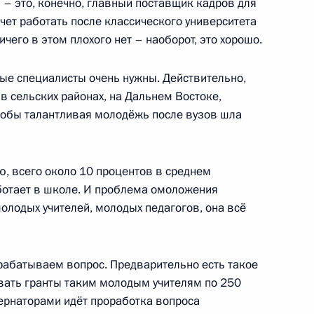
 – это, конечно, главный поставщик кадров для
очет работать после классического университета
ичего в этом плохого нет – наоборот, это хорошо.
«О денежном поощрении
ые специалисты очень нужны. Действительно,
о в сельских районах, на Дальнем Востоке,
тобы талантливая молодёжь после вузов шла
редседателя Правительства
ню, всего около 10 процентов в среднем
аботает в школе. И проблема омоложения
молодых учителей, молодых педагогов, она всё
орабатываем вопрос. Предварительно есть такое
ативу «Наша новая школа»
авать гранты таким молодым учителям по 250
убернаторами идёт проработка вопроса