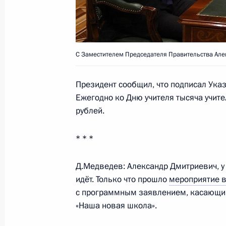
25 августа 2010 года, 13:00
Заседание Совета по развитию ин
С Заместителем Председателя Правительства Ал
в России
8 июля 2010 года, 15:30
Президент сообщил, что подписал Ука
Ежегодно ко Дню учителя тысяча учите
рублей.
Закон о финансировании питания в
общеобразовательных учреждения
* * *
18 июня 2010 года, 09:00
Д.Медведев: Александр Дмитриевич, у 
идёт. Только что прошло
мероприятие в
с программным заявлением, касающим
Утверждён перечень поручений по и
«Наша новая школа».
всероссийской политической парти