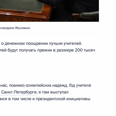
формационного общества
ександром Жуковым.
з о денежном поощрении лучших учителей.
лей будут получать премии в размере 200 тысяч
 негосударственных
х
нас, помимо олимпийских надежд, Год учителя
 Санкт-Петербурге
, я там выступал
ся в том числе и президентской инициативы
тогам встречи с активом
и «Единая Россия»