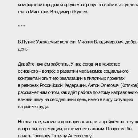
комфортной городской среды» затронул в своём выступлен
глава Минстроя
Владимир Якушев
.
* * *
В.Путин:
Уважаемые коллеги, Михаил Владимирович, добр
день!
Давайте начнём работать. У нас сегодня в качестве
основного – вопрос о развитии механизмов социального
контракта и опыт его реализации в пилотных проектах
в регионах Российской Федерации. Антон Олегович [Котяков
расскажет нам о том, как идёт работа по этому направлению
важнейшему на сегодняшний день, имею в виду ситуацию
на рынке труда.
Но вначале, как мы и договаривались, мы пройдём по текущ
вопросам, по текущим, но не менее важным. Попросил бы
начать Голикову Татьяну Алексеевну.