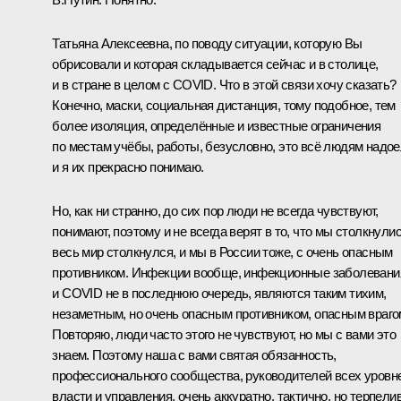
Татьяна Алексеевна, по поводу ситуации, которую Вы
обрисовали и которая складывается сейчас и в столице,
и в стране в целом с COVID. Что в этой связи хочу сказать?
Конечно, маски, социальная дистанция, тому подобное, тем
более изоляция, определённые и известные ограничения
по местам учёбы, работы, безусловно, это всё людям надое
и я их прекрасно понимаю.
Но, как ни странно, до сих пор люди не всегда чувствуют,
понимают, поэтому и не всегда верят в то, что мы столкнулис
весь мир столкнулся, и мы в России тоже, с очень опасным
противником. Инфекции вообще, инфекционные заболевани
и COVID не в последнюю очередь, являются таким тихим,
незаметным, но очень опасным противником, опасным враго
Повторяю, люди часто этого не чувствуют, но мы с вами это
знаем. Поэтому наша с вами святая обязанность,
профессионального сообщества, руководителей всех уровн
власти и управления, очень аккуратно, тактично, но терпели