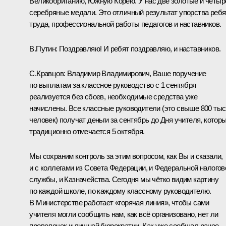
Великобританию, Южную Корею. У нас две золотые и четыр
серебряные медали. Это отличный результат упорства ребя
труда, профессиональной работы педагогов и наставников.
В.Путин:
Поздравляю! И ребят поздравляю, и наставников.
С.Кравцов:
Владимир Владимирович, Ваше поручение
по выплатам за классное руководство с 1 сентября
реализуется без сбоев, необходимые средства уже
начислены. Все классные руководители (это свыше 800 ты
человек) получат деньги за сентябрь до Дня учителя, котор
традиционно отмечается 5 октября.
Мы сохраним контроль за этим вопросом, как Вы и сказали,
и с коллегами из Совета Федерации, и Федеральной налогов
службы, и Казначейства. Сегодня мы чётко видим картину
по каждой школе, по каждому классному руководителю.
В Министерстве работает «горячая линия», чтобы сами
учителя могли сообщить нам, как всё организовано, нет ли
проволочек и лишней бюрократии. Как уже сообщал ранее,