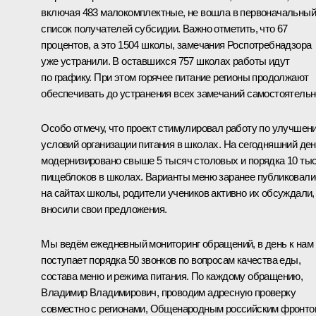
включая 483 малокомплектные, не вошла в первоначальный
список получателей субсидии. Важно отметить, что 67
процентов, а это 1504 школы, замечания Роспотребнадзора
уже устранили. В оставшихся 757 школах работы идут
по графику. При этом горячее питание регионы продолжают
обеспечивать до устранения всех замечаний самостоятельн
Особо отмечу, что проект стимулировал работу по улучшен
условий организации питания в школах. На сегодняшний де
модернизировано свыше 5 тысяч столовых и порядка 10 ты
пищеблоков в школах. Варианты меню заранее публиковали
на сайтах школы, родители учеников активно их обсуждали,
вносили свои предложения.
Мы ведём ежедневный мониторинг обращений, в день к нам
поступает порядка 50 звонков по вопросам качества еды,
состава меню и режима питания. По каждому обращению,
Владимир Владимирович, проводим адресную проверку
совместно с регионами, Общенародным российским фронто