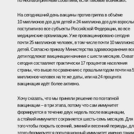
по неблагоприятным событиям, если таковые возникают.
На сегодняшний день вакцины против гриппа в объёме
10 миллионов доз для детей и 24 миллиона доз для взросл
поступили во все субъекты Российской Федерации, во все
медицинские организации. Уже провакцинировано сегодня
почти 25 миллионов человек, в том числе почти 10 миллион
детей. Согласно приказу Министерства здравоохранения вс
дети подлежат вакцинации начиная с шести месяцев. Охват
сегодня составляет практически 17 процентов населения
страны, что выше по сравнению с прошлым годом почти на 
миллионов человек на те же даты, или на 24 процента
вакцинация идёт более активно.
Хочу сказать, что мы приняли решение по поэтапной
вакцинации – в три этапа, потому что сам иммунитет
формируется в течение двух недель после вакцинации,
а стойкий иммунитет сохраняется шесть-семь месяцев. Для
того чтобы покрыть осенний, зимний и весенний периоды, дл
этого формируется популяционный иммунитет именно таким