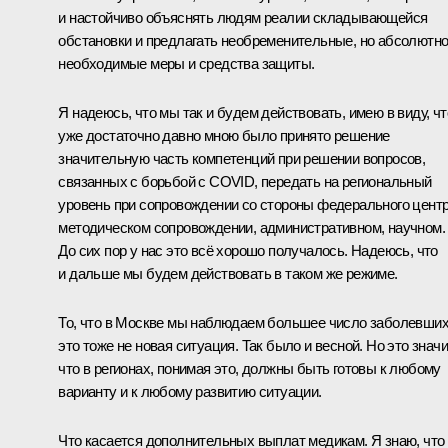
и настойчиво объяснять людям реалии складывающейся
обстановки и предлагать необременительные, но абсолютн
необходимые меры и средства защиты.
Я надеюсь, что мы так и будем действовать, имею в виду, чт
уже достаточно давно мною было принято решение
значительную часть компетенций при решении вопросов,
связанных с борьбой с COVID, передать на региональный
уровень при сопровождении со стороны федерального центр
методическом сопровождении, административном, научном.
До сих пор у нас это всё хорошо получалось. Надеюсь, что
и дальше мы будем действовать в таком же режиме.
То, что в Москве мы наблюдаем большее число заболевших
это тоже не новая ситуация. Так было и весной. Но это значи
что в регионах, понимая это, должны быть готовы к любому
варианту и к любому развитию ситуации.
Что касается дополнительных выплат медикам. Я знаю, что