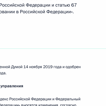
 Российской Федерации и статью 67
овании в Российской Федерации».
отовке заседания Госсовета
сфере общего образования
системе образования
енной Думой 14 ноября 2019 года и одобрен
ода.
речи с представителями
ти
 управления
декс Российской Федерации и Федеральный
Федерации» вносятся изменения, согласно