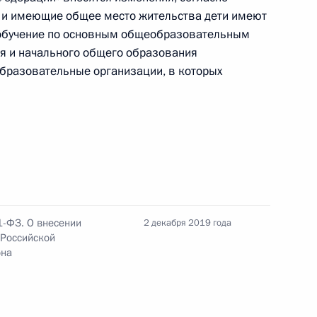
 и имеющие общее место жительства дети имеют
ошения в области
 обучение по основным общеобразовательным
я качества пищевых
 и начального общего образования
бразовательные организации, в которых
между правительствами
ьстве и оснащении школ,
ом языке
1-ФЗ. О внесении
2 декабря 2019 года
 Российской
она
нальных информационных
бразования