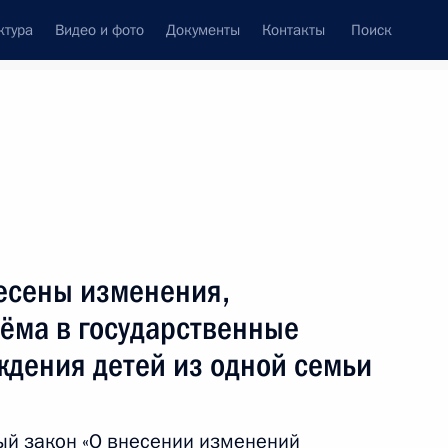
ктура
Видео и фото
Документы
Контакты
Поиск
Все темы
Подписаться на ленту
есены изменения,
ть следующие материалы
ёма в государственные
ждения детей из одной семьи
высших учебных заведений
ый закон «О внесении изменений