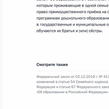
которым проживающие в одной семье
Подписан закон, регулирующий отн
право преимущественного приёма на
организации питания и обеспечени
программам дошкольного образования
продуктов
в государственные и муниципальные о
обучаются их братья и (или) сёстры.
2 марта 2020 года, 12:10
Закон о ратификации соглашения 
России и Таджикистана о строител
Смотрите также
осуществляющих обучение на русск
19 февраля 2020 года, 10:10
Федеральный закон от 02.12.2019 г. № 41
изменений в статью 54 Семейного кодекса
Федерации и статью 67 Федерального зак
«Об образовании в Российской Федерации»
Подписан закон о создании регио
систем доступности дошкольного о