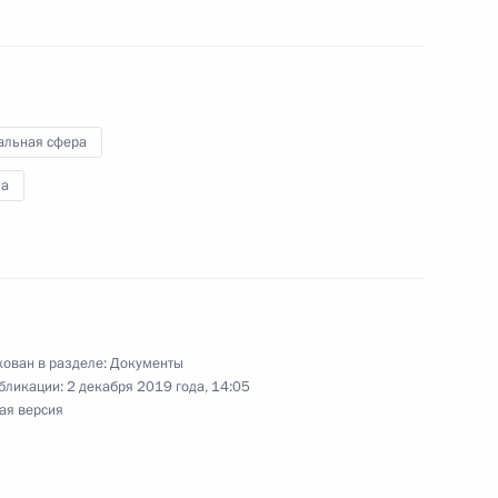
тическая подготовка
альная сфера
а
ения, касающиеся права
ательные учреждения детей
ован в разделе:
Документы
бликации:
2 декабря 2019 года, 14:05
ая версия
едания Совета по реализации