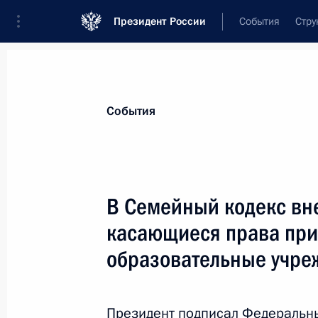
Президент России
События
Стру
Материалы по выбранной теме
События
Школа,
412 результатов
В Семейный кодекс вн
Показа
касающиеся права при
образовательные учре
Обращение к выпускникам школ и 
27 июня 2020 года, 00:00
Президент подписал Федеральн