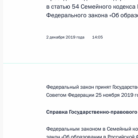
в статью 54 Семейного кодекса
Федерального закона «Об образ
Заседание рабочей группы по подг
о задачах субъектов Федерации в 
18 июня 2020 года, 18:00
2 декабря 2019 года
14:05
Совещание по текущей ситуации в 
21 мая 2020 года, 15:50
Федеральный закон принят Государств
Советом Федерации 25 ноября 2019 г
Перечень поручений по итогам вст
общественности Ивановской облас
Справка Государственно-правового
24 апреля 2020 года, 17:00
Федеральным законом в Семейный ко
закон «Об образовании в Российской 