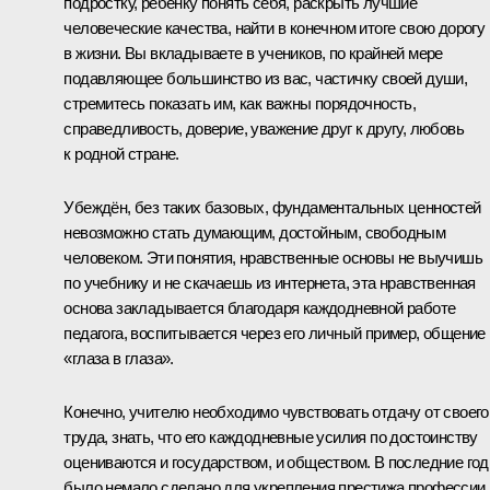
подростку, ребёнку понять себя, раскрыть лучшие
человеческие качества, найти в конечном итоге свою дорогу
в жизни. Вы вкладываете в учеников, по крайней мере
подавляющее большинство из вас, частичку своей души,
стремитесь показать им, как важны порядочность,
справедливость, доверие, уважение друг к другу, любовь
к родной стране.
Убеждён, без таких базовых, фундаментальных ценностей
невозможно стать думающим, достойным, свободным
человеком. Эти понятия, нравственные основы не выучишь
по учебнику и не скачаешь из интернета, эта нравственная
основа закладывается благодаря каждодневной работе
педагога, воспитывается через его личный пример, общение
«глаза в глаза».
Конечно, учителю необходимо чувствовать отдачу от своего
труда, знать, что его каждодневные усилия по достоинству
оцениваются и государством, и обществом. В последние го
было немало сделано для укрепления престижа профессии