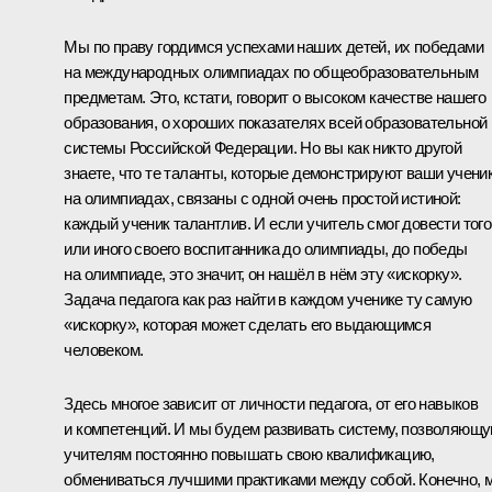
Мы по праву гордимся успехами наших детей, их победами
на международных олимпиадах по общеобразовательным
предметам. Это, кстати, говорит о высоком качестве нашего
образования, о хороших показателях всей образовательной
системы Российской Федерации. Но вы как никто другой
знаете, что те таланты, которые демонстрируют ваши учени
на олимпиадах, связаны с одной очень простой истиной:
каждый ученик талантлив. И если учитель смог довести того
или иного своего воспитанника до олимпиады, до победы
на олимпиаде, это значит, он нашёл в нём эту «искорку».
Задача педагога как раз найти в каждом ученике ту самую
«искорку», которая может сделать его выдающимся
человеком.
Здесь многое зависит от личности педагога, от его навыков
и компетенций. И мы будем развивать систему, позволяющ
учителям постоянно повышать свою квалификацию,
обмениваться лучшими практиками между собой. Конечно, 