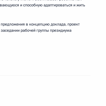
ивающуюся и способную адаптироваться и жить
изменения, касающиеся
 предложения в концепцию доклада, проект
м заседании рабочей группы президиума
смотр и уход за детьми
ого центра в Сочи