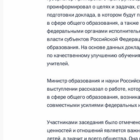
проинформировал о целях и задачах, с
1 сентября 2015 года, 18:30
подготовки доклада, в котором будут 
в сфере общего образования, а такж
федеральными органами исполнительн
Заседание рабочей группы Госсовет
власти субъектов Российской Федера
совершенствования системы общег
образования. На основе данных докла
по качественному улучшению обучения
22 июля 2015 года, 13:15
учителей.
Министр образования и науки Россий
Распоряжение о выделении средств
выступлении рассказал о работе, кот
Президента
в сфере общего образования, возник
20 июля 2015 года, 16:15
совместными усилиями федеральных и
Участниками заседания было отмечено,
ценностей и отношений является ва
Внесены изменения в закон об об
детей, а значит и всего общества. Она 