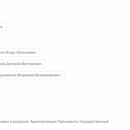
 из резервного фонда
а
тин Игорь Евгеньевич
нов Дмитрий Викторович
та по оценке потребности
ушевский Владимир Владимирович
бщеобразовательных
нии лучших учителей Крыма
ован в разделах:
Администрация Президента
,
Государственный