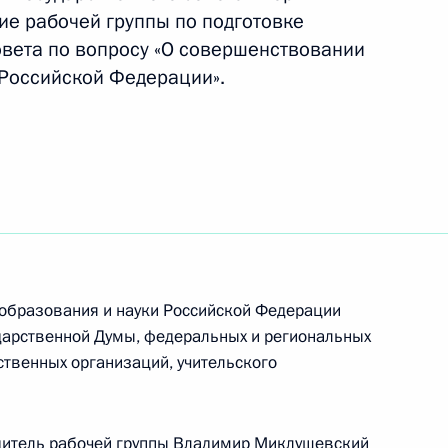
ие рабочей группы по подготовке
овета по вопросу «О совершенствовании
Российской Федерации».
бенностях правового
 образования в Крыму
овании
го конкурса «Учитель года
 образования и науки Российской Федерации
ударственной Думы, федеральных и региональных
ственных организаций, учительского
сетил образовательный центр
дитель рабочей группы
Владимир Миклушевский