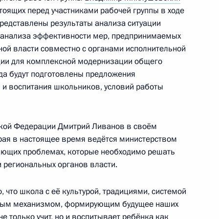
тоящих перед участниками рабочей группы в ходе
представлены результаты анализа ситуации
е анализа эффективности мер, предпринимаемых
ой власти совместно с органами исполнительной
а по вопросу
ции для комплексной модернизации общего
о образования в России
да будут подготовлены предложения
 и воспитания школьников, условий работы
ской Федерации Дмитрий Ливанов в своём
 из резервного фонда
орая в настоящее время ведётся министерством
ающих проблемах, которые необходимо решать
 региональных органов власти.
 что школа с её культурой, традициями, системой
жным механизмом, формирующим будущее наших
разовании
не только учит, но и воспитывает ребёнка как