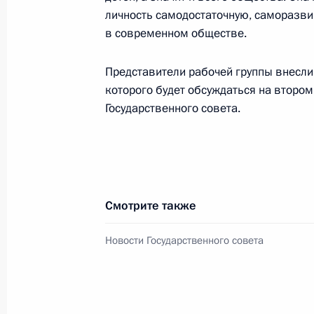
13 июля 2015 года, 16:10
личность самодостаточную, саморазв
в современном обществе.
В закон об образовании внесены 
Представители рабочей группы внесли
которого будет обсуждаться на второ
размера родительской платы за при
Государственного совета.
в образовательных организациях
1 июля 2015 года, 15:20
Поздравление выпускникам школ
Смотрите также
19 июня 2015 года, 09:00
Новости Государственного совета
Посещение детского образовательн
16 мая 2015 года, 21:25