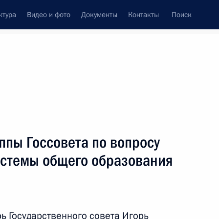
ктура
Видео и фото
Документы
Контакты
Поиск
Все темы
Подписаться на ленту
ппы Госсовета по вопросу
ть следующие материалы
стемы общего образования
совершенствования системы
ь Государственного совета Игорь