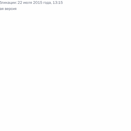
бликации:
22 июля 2015 года, 13:15
ая версия
кона о профилактике
 несовершеннолетних
 поездку в Приволжский
итель года России»