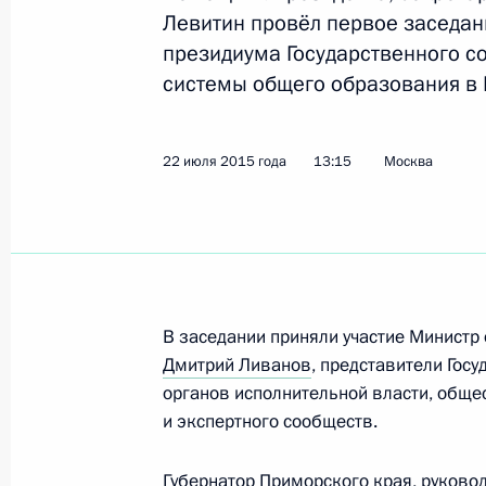
Левитин провёл первое заседан
президиума Государственного с
системы общего образования в 
Внесены изменения в закон об осо
регулирования отношений в сфере
и Севастополе и в закон об образ
22 июля 2015 года
13:15
Москва
27 октября 2015 года, 19:40
Встреча с лауреатами всероссийско
России»
В заседании приняли участие Министр
8 октября 2015 года, 14:40
Дмитрий Ливанов
, представители Гос
органов исполнительной власти, обще
и экспертного сообществ.
В День знаний Владимир Путин по
«Сириус»
Губернатор Приморского края, руково