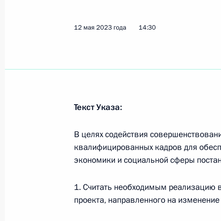
12 мая 2023 года
14:30
Указ о некоторых вопросах соверш
образования
12 мая 2023 года, 14:30
Текст Указа:
Встреча с губернатором Ивановско
Воскресенским
В целях содействия совершенствован
10 мая 2023 года, 13:30
квалифицированных кадров для обесп
экономики и социальной сферы поста
1. Считать необходимым реализацию в
Перечень поручений по итогам вст
проекта, направленного на изменение
общественных патриотических и м