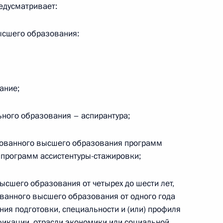
редусматривает:
ысшего образования:
едания Совета по науке
ание;
ьного образования – аспирантура;
й механизм целевого
рованного высшего образования программ
 программ ассистентуры-стажировки;
ысшего образования от четырех до шести лет,
ванного высшего образования от одного года
ечи со студентами вузов
ения подготовки, специальности и (или) профиля
фикации, отрасли экономики или социальной