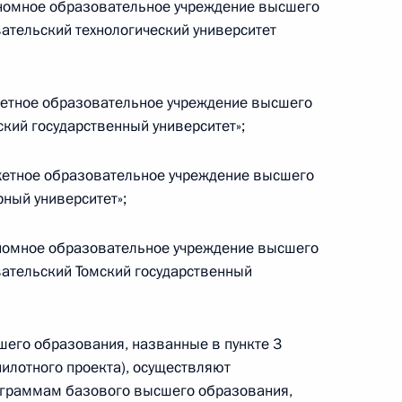
ономное образовательное учреждение высшего
чаю Дня российского
ательский технологический университет
жетное образовательное учреждение высшего
кий государственный университет»;
енного университета имени
жетное образовательное учреждение высшего
рный университет»;
ономное образовательное учреждение высшего
ательский Томский государственный
денчества, Президент посетит
его образования, названные в пункте 3
пилотного проекта), осуществляют
ограммам базового высшего образования,