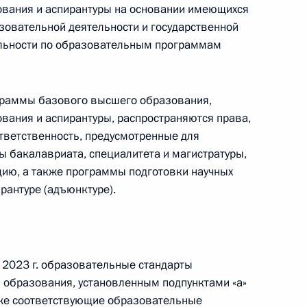
вания и аспирантуры на основании имеющихся
азовательной деятельности и государственной
шего образования Валерием
льности по образовательным программам
граммы базового высшего образования,
ания и аспирантуры, распространяются права,
зможность передачи
ответственность, предусмотренные для
региональных властей
 бакалавриата, специалитета и магистратуры,
ию, а также программы подготовки научных
рантуре (адъюнктуре).
е в вузах для героев СВО
я 2023 г. образовательные стандарты
 образования, установленным подпунктами «а»
акже соответствующие образовательные