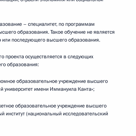
 проведения государственной
азование – специалитет, по программам
льных регионов
сшего образования. Такое обучение не является
о или последующего высшего образования.
ого проекта осуществляется в следующих
го образования:
ика
ономное образовательное учреждение высшего
й университет имени Иммануила Канта»;
жетное образовательное учреждение высшего
зованию
й институт (национальный исследовательский