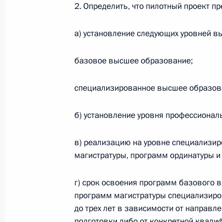
26 апреля 2023 года, 20:30
2. Определить, что пилотный проект п
а) установление следующих уровней в
Перечень поручений по итогам зас
и образованию
базовое высшее образование;
20 апреля 2023 года, 20:30
специализированное высшее образов
б) установление уровня профессионал
Подписан закон, совершенствующи
обучения
в) реализацию на уровне специализи
14 апреля 2023 года, 20:30
магистратуры, программ ординатуры и
г) срок освоения программ базового в
программ магистратуры специализиро
Перечень поручений по итогам встр
до трех лет в зависимости от направл
6 апреля 2023 года, 18:00
подготовки либо от конкретной квали