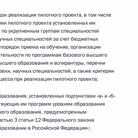
док реализации пилотного проекта, в том числе
ми пилотного проекта установленных им
 по укрупненным группам специальностей
аучных специальностей за счет бюджетных
менения комплекса мер
порядок приема на обучение, организации
йской экономики в условиях
ятельности по программам базового высшего
ысшего образования и аспирантуры, перечни
вки, научных специальностей, а также критерии
есса при реализации пилотного проекта;
бразования, установленных подпунктами «а» и «б»
речи с историками
тствующих им программ уровням образования
елигий России
его образования, предусмотренным
частью 3 статьи 12 Федерального закона
образовании в Российской Федерации»;