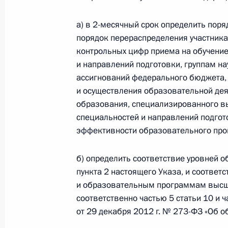
Владимиром Литвиненко
а) в 2-месячный срок определить поря
27 декабря 2022 года, 15:55
порядок перераспределения участника
контрольных цифр приема на обучение
и направлений подготовки, группам н
Законодательно продлён срок при
ассигнований федерального бюджета, 
по сохранению устойчивости росси
и осуществления образовательной де
внешнего санкционного давления
образования, специализированного в
специальностей и направлений подгото
19 декабря 2022 года, 12:10
эффективности образовательного проц
б) определить соответствие уровней о
Перечень поручений по итогам вст
пункта 2 настоящего Указа, и соотве
и представителями традиционных р
и образовательным программам высш
соответственно частью 5 статьи 10 и 
11 декабря 2022 года, 20:00
от 29 декабря 2012 г. № 273-ФЗ «Об 