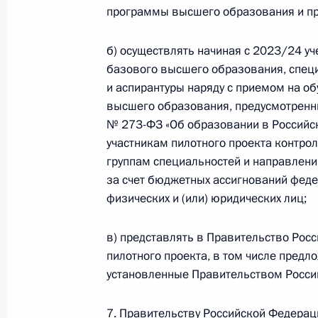
программы высшего образования и п
В законодательство внесены изме
б) осуществлять начиная с 2023/24 у
перевод в онлайн-режим процесс 
базового высшего образования, спец
дипломов об образовании
и аспирантуры наряду с приемом на 
29 декабря 2022 года, 20:50
высшего образования, предусмотренн
№ 273-ФЗ «Об образовании в Российск
участникам пилотного проекта контро
группам специальностей и направлени
В Налоговый кодекс внесены изме
за счет бюджетных ассигнований феде
с предоставлением в электронном в
физических и (или) юридических лиц;
аккредитации образовательной де
иностранных дипломов
в) представлять в Правительство Рос
29 декабря 2022 года, 16:50
пилотного проекта, в том числе предло
установленные Правительством Росси
Встреча с ректором Санкт-Петербур
7. Правительству Российской Федерац