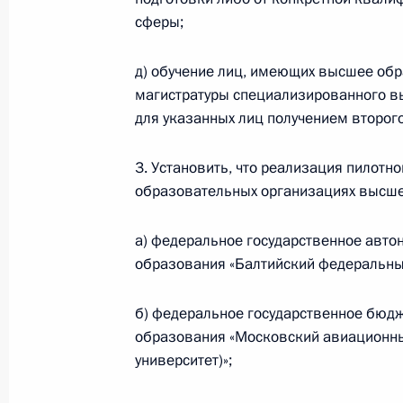
сферы;
Подписан закон об особом порядке
д) обучение лиц, имеющих высшее обр
итоговой аттестации в школах отде
магистратуры специализированного вы
для указанных лиц получением второг
3 апреля 2023 года, 12:15
3. Установить, что реализация пилотн
образовательных организациях высше
Открытие Года педагога и наставн
2 марта 2023 года, 15:10
а) федеральное государственное авт
образования «Балтийский федеральны
б) федеральное государственное бюд
Заседание Совета по науке и обра
образования «Московский авиационны
8 февраля 2023 года, 18:50
университет)»;