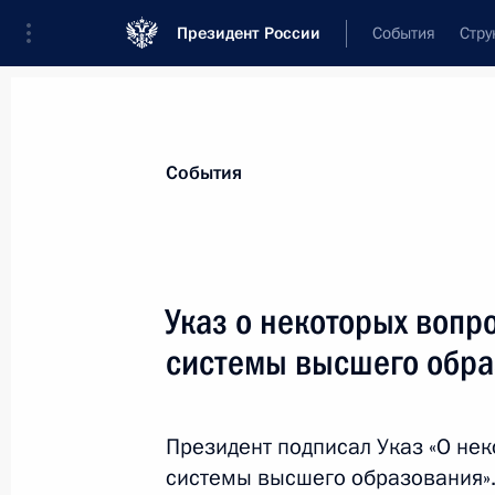
Президент России
События
Стру
Материалы по выбранной теме
События
Вузы,
332 результата
Указ о некоторых воп
Показа
системы высшего обр
Санкт-Петербургскому горному уни
наименование «императрицы Екате
Президент подписал Указ «О не
системы высшего образования»
24 мая 2023 года, 14:10