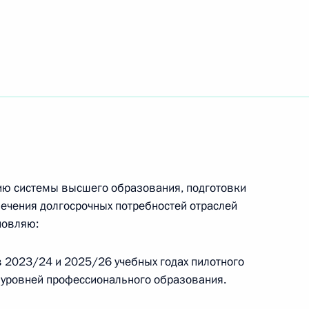
енствования системы высшего
й области Станиславом
ию системы высшего образования, подготовки
ечения долгосрочных потребностей отраслей
новляю:
 2023/24 и 2025/26 учебных годах пилотного
речи с представителями
 уровней профессионального образования.
олодёжных организаций