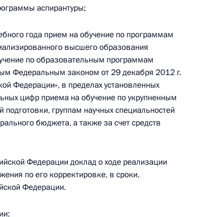
рограммы аспирантуры;
нения, предусматривающие
чебного года прием на обучение по программам
признания иностранных
иализированного высшего образования
обучение по образовательным программам
ым Федеральным законом от 29 декабря 2012 г.
ой Федерации», в пределах установленных
льных цифр приема на обучение по укрупненным
й подготовки, группам научных специальностей
нения, связанные
рального бюджета, а также за счет средств
иде услуг по государственной
ятельности и признанию
сийской Федерации доклад о ходе реализации
жения по его корректировке, в сроки,
йской Федерации.
гского горного университета
ии: