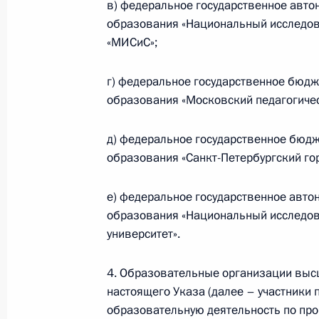
в) федеральное государственное авт
Встреча с учащимися вузов по слу
образования «Национальный исследов
студенчества
«МИСиС»;
25 января 2023 года, 16:05
г) федеральное государственное бюд
образования «Московский педагогичес
Посещение Московского государств
д) федеральное государственное бюд
М.В.Ломоносова
образования «Санкт-Петербургский го
25 января 2023 года, 14:15
е) федеральное государственное авт
образования «Национальный исследов
университет».
25 января, в День российского сту
МГУ имени М.В.Ломоносова
4. Образовательные организации высш
24 января 2023 года, 15:05
настоящего Указа (далее – участники 
образовательную деятельность по пр