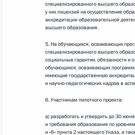
специализированного высшего образо
у них лицензий на осуществление обр
Встреча с Министром науки и выс
аккредитации образовательной деяте
Фальковым
высшего образования.
3 января 2023 года, 12:00
5. На обучающихся, осваивающих про
специализированного высшего образов
Законодательно предусмотрена во
социальные гарантии, обязанности и 
муниципальных школ под контроль 
обучающихся, осваивающих программы
имеющие государственную аккредитац
29 декабря 2022 года, 21:45
и научно-педагогических кадров в аспи
6. Участникам пилотного проекта:
Подписан закон о квоте на обучени
и детей ряда категорий военных
а) разработать и утвердить до 30 июн
и требования образования по уровням
29 декабря 2022 года, 21:40
и «б» пункта 2 настоящего Указа, а т