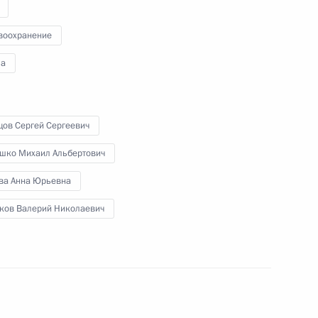
изменения
воохранение
а
108 закона об образовании
цов Сергей Сергеевич
шко Михаил Альбертович
ва Анна Юрьевна
ния в части установления
ков Валерий Николаевич
телей вузов и научных