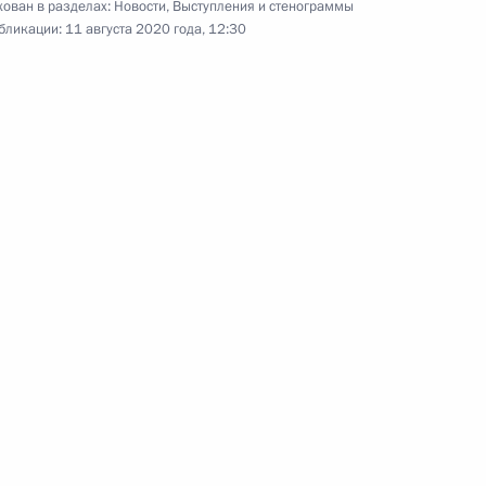
ован в разделах:
Новости
,
Выступления и стенограммы
закона о науке
бликации:
11 августа 2020 года, 12:30
кой политике и статью 51
системе образования
 военно-учебных заведений