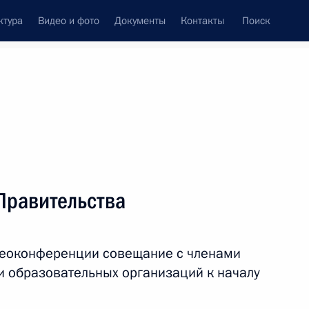
ктура
Видео и фото
Документы
Контакты
Поиск
Все темы
Подписаться на ленту
Правительства
ть следующие материалы
деоконференции совещание с членами
ва
и образовательных организаций к началу