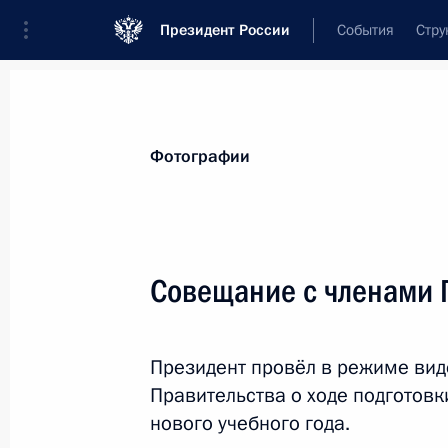
Президент России
События
Стру
Материалы по выбранной теме
Фотографии
Вузы,
332 результата
Совещание с членами 
Показа
Президент провёл в режиме ви
Совещание с членами Правительст
Правительства о ходе подготовк
11 августа 2020 года, 12:30
нового учебного года.