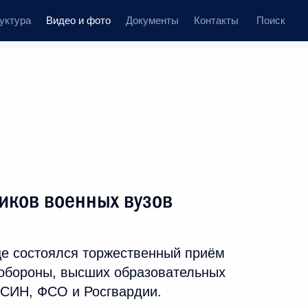
уктура
Видео и фото
Документы
Контакты
Поиск
иси
 встречи
Церемонии
июль, 2017
ть следующие материалы
иков военных вузов
Президент поздравил
е состоялся торжественный приём
сотрудников и ветеранов
нобороны, высших образовательных
СВР с 95-летием
СИН, ФСО и Росгвардии.
нелегальной разведки