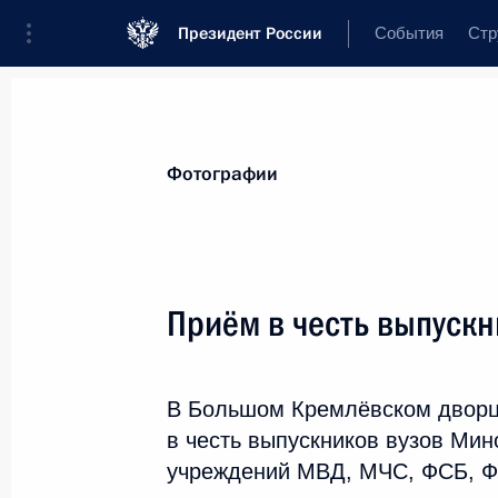
Президент России
События
Стр
Видеозаписи
Фотографии
Аудиозап
Все материалы
Поездки
Совещания,
Фотографии
Показа
Приём в честь выпускн
Открытие международной
В Большом Кремлёвском дворц
выставки ИННОПРОМ-2017
в честь выпускников вузов Ми
учреждений МВД, МЧС, ФСБ, Ф