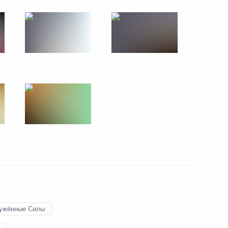
17 июня 2017 года
14 фото
имиром Путиным
ужённые Силы