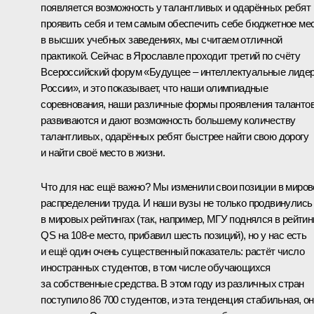
появляется возможность у талантливых и одарённых ребят
проявить себя и тем самым обеспечить себе бюджетное ме
в высших учебных заведениях, мы считаем отличной
практикой. Сейчас в Ярославле проходит третий по счёту
Всероссийский форум «Будущее – интеллектуальные лиде
России», и это показывает, что наши олимпиадные
соревнования, наши различные формы проявления таланто
развиваются и дают возможность большему количеству
талантливых, одарённых ребят быстрее найти свою дорогу
и найти своё место в жизни.
Что для нас ещё важно? Мы изменили свои позиции в миро
распределении труда. И наши вузы не только продвинулись
в мировых рейтингах (так, например, МГУ поднялся в рейтин
QS на 108-е место, прибавил шесть позиций), но у нас есть
и ещё один очень существенный показатель: растёт число
иностранных студентов, в том числе обучающихся
за собственные средства. В этом году из различных стран
поступило 86 700 студентов, и эта тенденция стабильная, о