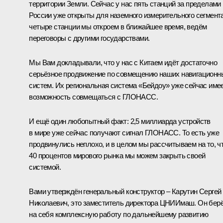
территории Земли. Сейчас у нас пять станций за пределами
России уже открыты для наземного измерительного сегмента
четыре станции мы откроем в ближайшее время, ведём
переговоры с другими государствами.
Мы Вам докладывали, что у нас с Китаем идёт достаточно
серьёзное продвижение по совмещению наших навигационн
систем. Их региональная система «Бейдоу» уже сейчас име
возможность совмещаться с ГЛОНАСС.
И ещё один любопытный факт: 2,5 миллиарда устройств
в мире уже сейчас получают сигнал ГЛОНАСС. То есть уже
продвинулись неплохо, и в целом мы рассчитываем на то, ч
40 процентов мирового рынка мы можем закрыть своей
системой.
Вами утверждён генеральный конструктор – Карутин Сергей
Николаевич, это заместитель директора ЦНИИмаш. Он бер
на себя комплексную работу по дальнейшему развитию