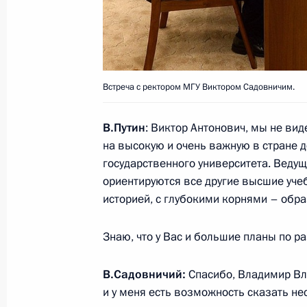
20 октября 2015 года, 12:15
Встреча с ректором МГУ Виктором
8 октября 2015 года, 16:00
Встреча с ректором МГУ Виктором Садовничим.
В.Путин
: Виктор Антонович, мы не ви
на высокую и очень важную в стране 
Внесены изменения в закон об об
государственного университета. Ведущ
13 июля 2015 года, 16:10
ориентируются все другие высшие уче
историей, с глубокими корнями – обр
Заседание попечительского совета
Знаю, что у Вас и большие планы по р
28 мая 2015 года, 14:50
В.Садовничий:
Спасибо, Владимир Вла
и у меня есть возможность сказать не