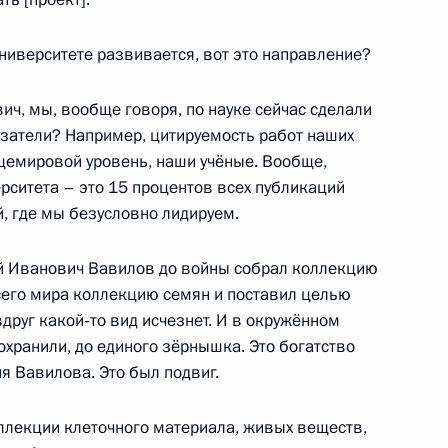
ниверситете развивается, вот это направление?
ч, мы, вообще говоря, по науке сейчас сделали
нарного заседания X съезда
азатели? Например, цитируемость работ наших
щемировой уровень, наши учёные. Вообще,
рситета – это 15 процентов всех публикаций
й, где мы безусловно лидируем.
ого федерального
ай Иванович Вавилов до войны собрал коллекцию
всего мира коллекцию семян и поставил целью
вдруг какой‑то вид исчезнет. И в окружённом
хранили, до единого зёрнышка. Это богатство
я Вавилова. Это был подвиг.
кса ДВФУ
оллекции клеточного материала, живых веществ,