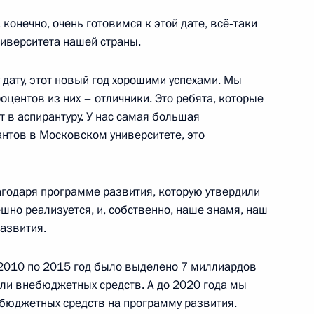
олы менеджмента СПбГУ
 конечно, очень готовимся к этой дате, всё‑таки
ниверситета нашей страны.
 дату, этот новый год хорошими успехами. Мы
оцентов из них – отличники. Это ребята, которые
нта по созданию
ут в аспирантуру. У нас самая большая
ческих спортивных клубов
антов в Московском университете, это
одаря программе развития, которую утвердили
шно реализуется, и, собственно, наше знамя, наш
нта по повышению
азвития.
ГЭ, необходимого для
2010 по 2015 год было выделено 7 миллиардов
кли внебюджетных средств. А до 2020 года мы
бюджетных средств на программу развития.