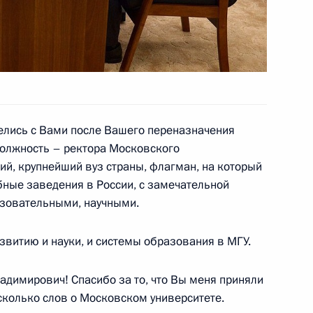
 Садовничим
делись с Вами после Вашего переназначения
должность – ректора Московского
разовании
ий, крупнейший вуз страны, флагман, на который
бные заведения в России, с замечательной
азовательными, научными.
 МГУ
азвитию и науки, и системы образования в МГУ.
димирович! Спасибо за то, что Вы меня приняли
сколько слов о Московском университете.