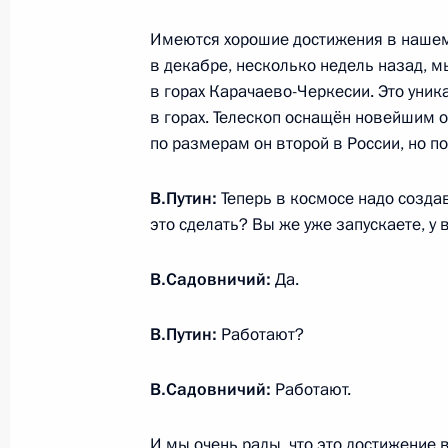
Указом Президента установлен Ден
Имеются хорошие достижения в нашем 
отрядов
в декабре, несколько недель назад, 
в горах Карачаево-Черкесии. Это уник
21 февраля 2015 года, 10:00
в горах. Телескоп оснащён новейшим 
по размерам он второй в России, но 
Об исполнении поручения Президен
В.Путин:
Теперь в космосе надо созда
определению минимального количе
это сделать? Вы же уже запускаете, у 
необходимых для поступления в вуз
20 февраля 2015 года, 16:45
В.Садовничий:
Да.
В.Путин:
Работают?
Об исполнении поручения Президе
В.Садовничий:
Работают.
объёмов внебюджетной деятельнос
организаций
И мы очень рады, что это достижение