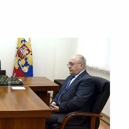
ва
м V Фестиваля студенческого
итетов