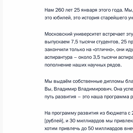
Встреча со студентами Высшей шк
Нам 260 лет 25 января этого года. Мы,
27 апреля 2015 года, 18:30
это юбилей, это история старейшего у
Московский университет встречает эту
выпускаем 7,5 тысячи студентов, 25 пр
Об исполнении поручения Президе
закончили только на «отлично», они ид
и обеспечению деятельности студен
аспирантура – около 3,5 тысячи аспир
1 апреля 2015 года, 14:50
пополнение наших научных рядов.
Мы выдаём собственные дипломы благ
Вы, Владимир Владимирович. Она успе
Об исполнении поручения Президе
путь развития – это наша программа р
минимального количества баллов Е
поступления в вузы в 2015 году
На программу развития из бюджета с 
25 марта 2015 года, 17:00
[рублей], и 30 миллиардов мы привле
хотим привлечь до 50 миллиардов вне