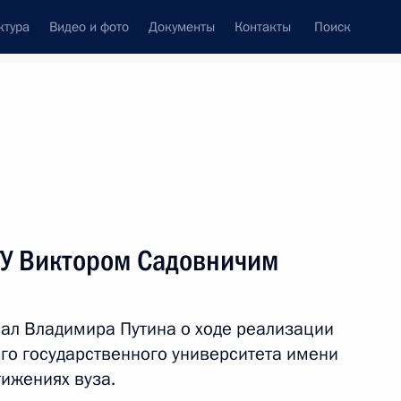
ктура
Видео и фото
Документы
Контакты
Поиск
Все темы
Подписаться на ленту
ГУ Виктором Садовничим
ть следующие материалы
ал Владимира Путина о ходе реализации
платы стипендий Президента
о государственного университета имени
ющихся по специальностям,
ижениях вуза.
правлениям развития