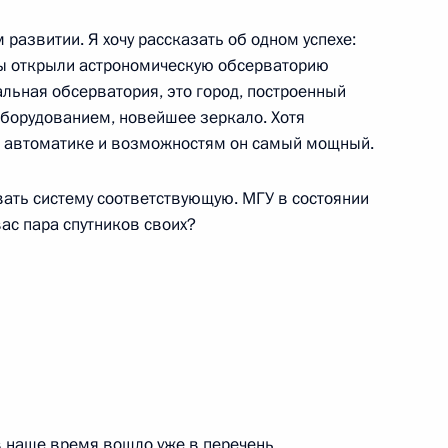
ь российских студенческих
развитии. Я хочу рассказать об одном успехе:
мы открыли астрономическую обсерваторию
альная обсерватория, это город, построенный
оборудованием, новейшее зеркало. Хотя
по автоматике и возможностям он самый мощный.
та по ежегодному
вать систему соответствующую. МГУ в состоянии
ства баллов ЕГЭ,
вас пара спутников своих?
нта по регулированию
ти образовательных
 в наше время вошло уже в перечень