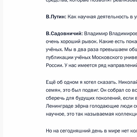
20 декабря 2014 года, 13:00
В.Путин:
Как научная деятельность в у
В.Садовничий:
Владимир Владимирови
Перечень поручений по итогам пле
очень хороший рывок. Какие есть пок
Российского союза ректоров
учёных. Мы в два раза превышаем об
27 ноября 2014 года, 11:20
публикации учёных Московского униве
России. У нас имеется ряд направлени
Беседа с ректором Дальневосточн
Ещё об одном я хотел сказать. Никол
университета Сергеем Иванцом
семян, это был подвиг. Он собрал со 
сберечь для будущих поколений, если 
12 ноября 2014 года, 10:30
Ленинграде зёрна голодающие люди со
научное, это так называемая коллекци
Посещение лабораторного компле
Но на сегодняшний день в мире нет к