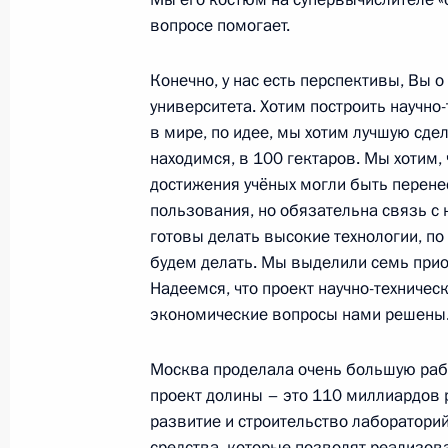
вопросе помогает.
Встреча с ректором МГУ Виктором
Конечно, у нас есть перспективы, Вы 
15 января 2015 года, 16:30
университета. Хотим построить научно
в мире, по идее, мы хотим лучшую сдел
находимся, в 100 гектаров. Мы хотим,
Внесены изменения в закон об об
достижения учёных могли быть перене
пользования, но обязательна связь 
31 декабря 2014 года, 13:00
готовы делать высокие технологии, п
будем делать. Мы выделили семь прио
Надеемся, что проект научно-техничес
Подписан Указ о назначении ректо
экономические вопросы нами решены
20 декабря 2014 года, 13:05
Москва проделала очень большую рабо
проект долины – это 110 миллиардов р
развитие и строительство лабораторий
Подписан Указ о назначении ректо
средства, которые позволят реализова