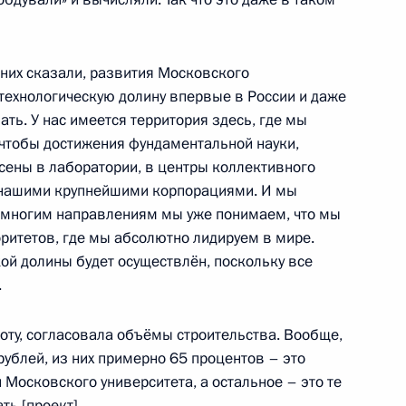
 Садовничим
о них сказали, развития Московского
-технологическую долину впервые в России и даже
ать. У нас имеется территория здесь, где мы
 чтобы достижения фундаментальной науки,
разовании
сены в лаборатории, в центры коллективного
с нашими крупнейшими корпорациями. И мы
о многим направлениям мы уже понимаем, что мы
ритетов, где мы абсолютно лидируем в мире.
кой долины будет осуществлён, поскольку все
ра СПбГУ
.
ту, согласовала объёмы строительства. Вообще,
ублей, из них примерно 65 процентов – это
 Московского университета, а остальное – это те
ра МГУ
ть [проект].