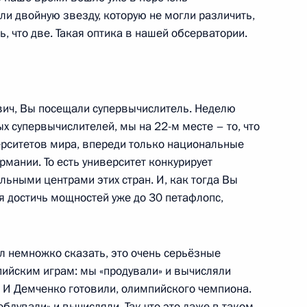
и двойную звезду, которую не могли различить,
сь, что две. Такая оптика в нашей обсерватории.
та по обеспечению единства
верситетов
ч, Вы посещали супервычислитель. Неделю
 супервычислителей, мы на 22-м месте – то, что
ерситетов мира, впереди только национальные
рмании. То есть университет конкурирует
ем Кропачевым
ьными центрами этих стран. И, как тогда Вы
 достичь мощностей уже до 30 петафлопс,
л немножко сказать, это очень серьёзные
 Санкт-Петербурге
пийским играм: мы «продували» и вычисляли
. И Демченко готовили, олимпийского чемпиона.
бдували» и вычисляли. Так что это даже в таком