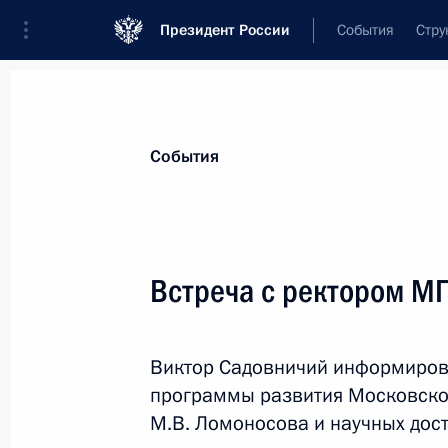
Президент России
События
Стру
Материалы по выбранной теме
События
Вузы,
332 результата
Встреча с ректором М
Показа
Виктор Садовничий информиров
Изменён порядок назначения и вы
программы развития Московског
для студентов и аспирантов, обуча
М.В. Ломоносова и научных дост
соответствующим приоритетным на