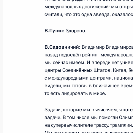
20 февраля 2015 года, 16:15
международных достижений: мы открыл
считали, что это одна звезда, оказало
Об исполнении поручения Президен
В.Путин:
Здорово.
управления сетью федеральных уни
В.Садовничий:
Владимир Владимирови
19 февраля 2015 года, 17:30
назад подведён рейтинг международных
мы сейчас имеем. И впереди нет унив
центры Соединённых Штатов, Китая, Ге
Встреча с ректором СПбГУ Никола
с международными центрами, национал
26 января 2015 года, 17:00
видели, мы готовы в ближайшее время
то есть лидировать в мире.
Задачи, которые мы вычисляем, я хоте
Посещение Горного университета в
задачи. В том числе мы помогли Олим
26 января 2015 года, 16:20
на супервычислителе трассу, трамплин
Мы его костюм на супервычислителе «о