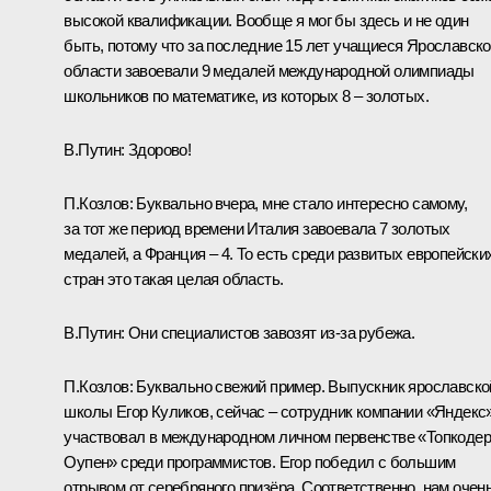
высокой квалификации. Вообще я мог бы здесь и не один
быть, потому что за последние 15 лет учащиеся Ярославск
области завоевали 9 медалей международной олимпиады
школьников по математике, из которых 8 – золотых.
В.Путин:
Здорово!
П.Козлов:
Буквально вчера, мне стало интересно самому,
за тот же период времени Италия завоевала 7 золотых
медалей, а Франция – 4. То есть среди развитых европейски
стран это такая целая область.
В.Путин:
Они специалистов завозят из‑за рубежа.
П.Козлов:
Буквально свежий пример. Выпускник ярославско
школы Егор Куликов, сейчас – сотрудник компании «Яндекс»
участвовал в международном личном первенстве «Топкодер
Оупен» среди программистов. Егор победил с большим
отрывом от серебряного призёра. Соответственно, нам очен