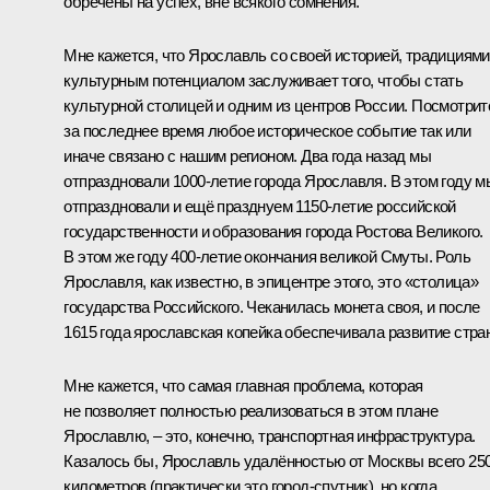
обречены на успех, вне всякого сомнения.
Мне кажется, что Ярославль со своей историей, традициями
культурным потенциалом заслуживает того, чтобы стать
культурной столицей и одним из центров России. Посмотрит
за последнее время любое историческое событие так или
иначе связано с нашим регионом. Два года назад мы
отпраздновали 1000-летие города Ярославля. В этом году м
отпраздновали и ещё празднуем 1150-летие российской
государственности и образования города Ростова Великого.
В этом же году 400-летие окончания великой Смуты. Роль
Ярославля, как известно, в эпицентре этого, это «столица»
государства Российского. Чеканилась монета своя, и после
1615 года ярославская копейка обеспечивала развитие стра
Мне кажется, что самая главная проблема, которая
не позволяет полностью реализоваться в этом плане
Ярославлю, – это, конечно, транспортная инфраструктура.
Казалось бы, Ярославль удалённостью от Москвы всего 25
километров (практически это город-спутник), но когда