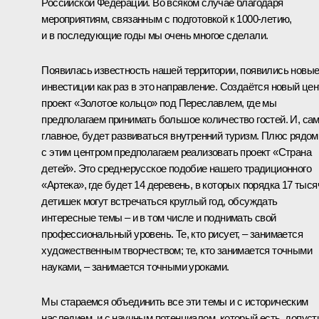
Российской Федерации. Во всяком случае благодаря
мероприятиям, связанным с подготовкой к 1000-летию,
и в последующие годы мы очень многое сделали.
Появилась известность нашей территории, появились новы
инвестиции как раз в это направление. Создаётся новый цен
проект «Золотое кольцо» под Переславлем, где мы
предполагаем принимать большое количество гостей. И, са
главное, будет развиваться внутренний туризм. Плюс рядом
с этим центром предполагаем реализовать проект «Страна
детей». Это среднерусское подобие нашего традиционного
«Артека», где будет 14 деревень, в которых порядка 17 тыся
детишек могут встречаться круглый год, обсуждать
интересные темы – и в том числе и поднимать свой
профессиональный уровень. Те, кто рисует, – занимается
художественным творчеством; те, кто занимается точными
науками, – занимается точными уроками.
Мы стараемся объединить все эти темы и с историческим
наследием, и с научным потенциалом, который есть, допуст