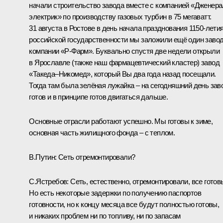
начали строительство завода вместе с компанией «Дженера
электрик» по производству газовых турбин в 75 мегаватт.
31 августа в Ростове в день начала празднования 1150-лети
российской государственности мы заложили ещё один заво
компании «Р-Фарм». Буквально спустя две недели открыли
в Ярославле (также наш фармацевтический кластер) завод
«Такеда–Никомед», который Вы два года назад посещали.
Тогда там была зелёная лужайка – на сегодняшний день зав
готов и в принципе готов двигаться дальше.
Основные отрасли работают успешно. Мы готовы к зиме,
основная часть жилищного фонда – с теплом.
В.Путин:
Сеть отремонтировали?
С.Ястребов:
Сеть, естественно, отремонтировали, все готов
Но есть некоторые задержки по получению паспортов
готовности, но к концу месяца все будут полностью готовы,
и никаких проблем ни по топливу, ни по запасам