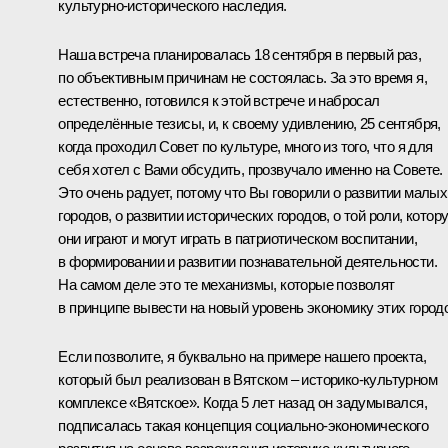
культурно-исторического наследия.
Наша встреча планировалась 18 сентября в первый раз,
по объективным причинам не состоялась. За это время я,
естественно, готовился к этой встрече и набросал
определённые тезисы, и, к своему удивлению, 25 сентября,
когда проходил Совет по культуре, много из того, что я для
себя хотел с Вами обсудить, прозвучало именно на Совете.
Это очень радует, потому что Вы говорили о развитии малых
городов, о развитии исторических городов, о той роли, котор
они играют и могут играть в патриотическом воспитании,
в формировании и развитии познавательной деятельности.
На самом деле это те механизмы, которые позволят
в принципе вывести на новый уровень экономику этих город
Если позволите, я буквально на примере нашего проекта,
который был реализован в Вятском – историко-культурном
комплексе «Вятское». Когда 5 лет назад он задумывался,
подписалась такая концепция социально-экономического