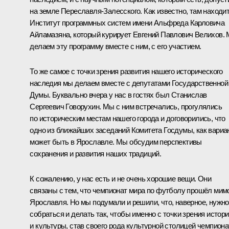
на земле Переславля-Залесского. Как известно, там находи
Институт программных систем имени Альфреда Карловича
Айламазяна, который курирует Евгений Павлович Велихов.
делаем эту программу вместе с ним, с его участием.
То же самое с точки зрения развития нашего исторического
наследия мы делаем вместе с депутатами Государственной
Думы. Буквально вчера у нас в гостях был Станислав
Сергеевич Говорухин. Мы с ним встречались, прогулялись
по историческим местам нашего города и договорились, что
одно из ближайших заседаний Комитета Госдумы, как вариан
может быть в Ярославле. Мы обсудим перспективы
сохранения и развития наших традиций.
К сожалению, у нас есть и не очень хорошие вещи. Они
связаны с тем, что чемпионат мира по футболу прошёл мим
Ярославля. Но мы подумали и решили, что, наверное, нужно
собраться и делать так, чтобы именно с точки зрения истор
и культуры, став своего рода культурной столицей чемпиона