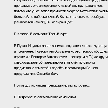
программы, оно интересное и, на мой взгляд, правильное,
потому что у нас запас прочности в сфере математики очень
большой, но небесконечный. Вы, как человек, который уже
[занимается наукой], Вы аспирант, да?
П.Козлов:
Я аспирант. Третий курс.
В.Путин:
Наукой начали заниматься, наверняка это чувству
и понимаете. Поэтому мы обязательно этот вопрос обсудим
изучим и с Виктором Антоновичем – ректором МГУ, и с друг
специалистами обязательно на этот счёт поговорим
предметно, с тем чтобы подойти к реализации Вашего
предложения. Спасибо Вам.
По поводу госнаград преподавателям, которые…
С.Ястребов:
И олимпийским чемпионам.