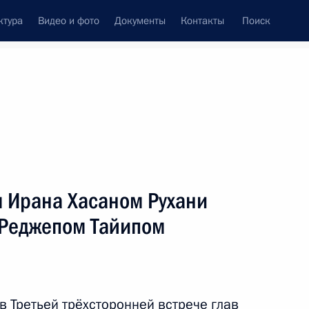
ктура
Видео и фото
Документы
Контакты
Поиск
Все темы
Подписаться на ленту
татов
м Ирана Хасаном Рухани
ть следующие материалы
 Реджепом Тайипом
том Сирии Башаром Асадом
в Третьей трёхсторонней встрече глав