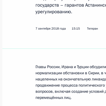
государств – гарантов Астанин
урегулированию.
Российско-турецкие переговоры
22 октября 2019 года, 19:50
7 сентября 2018 года
15:15
Тегеран
Начало российско-турецких перего
22 октября 2019 года, 14:00
Главы России, Ирана и Турции обсудил
Встреча с Президентом Киргизии
нормализации обстановки в Сирии, в 
нацеленных на окончательную ликвид
20 сентября 2019 года, 12:30
продвижение процесса политического 
вопросов, включая создание условий
перемещённых лиц.
Подписан закон, направленный на 