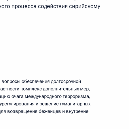
ского процесса содействия сирийскому
воров
и вопросы обеспечения долгосрочной
 Сооронбаем Жээнбековым
частности комплекс дополнительных мер,
ацию очага международного терроризма,
урегулирования и решение гуманитарных
 для возвращения беженцев и внутренне
упрощение доступа россиян