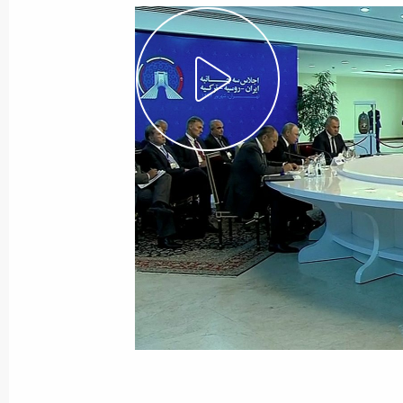
к финансовым услугам на рынке ст
26 июля 2019 года, 17:30
Выступление на заседании Совета г
Шанхайской организации сотрудни
составе
14 июня 2019 года, 10:30
Участникам пленарного заседания
по борьбе с актами ядерного терр
5 июня 2019 года, 15:00