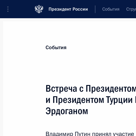
Президент России
События
Стру
Материалы по выбранной теме
События
Борьба с терроризмом,
395 резуль
Встреча с Президенто
Показа
и Президентом Турции
Эрдоганом
Телефонный разговор с Президен
22 октября 2019 года, 22:35
Владимир Путин принял участие 