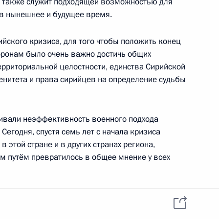
т также служит подходящей возможностью для
в нынешнее и будущее время.
чей группы
йского кризиса, для того чтобы положить конец
финансовым операциям
оронам было очень важно достичь общих
ерриториальной целостности, единства Сирийской
енитета и права сирийцев на определение судьбы
 Совета Безопасности
ивали неэффективность военного подхода
Сегодня, спустя семь лет с начала кризиса
 этой стране и в других странах региона,
 путём превратилось в общее мнение у всех
ном Рухани и Президентом
ном
Смотрите также
ий в рамках
а последние годы
Совместное заявление