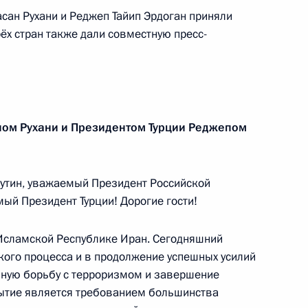
ом Турции Реджепом Тайипом
сан Рухани и Реджеп Тайип Эрдоган приняли
ёх стран также дали совместную пресс-
 внесены изменения,
ном Рухани и Президентом Турции Реджепом
 пропаганде терроризма
утин, уважаемый Президент Российской
ый Президент Турции! Дорогие гости!
 Исламской Республике Иран. Сегодняшний
дителей специальных служб,
кого процесса и в продолжение успешных усилий
нительных органов
вную борьбу с терроризмом и завершение
бытие является требованием большинства