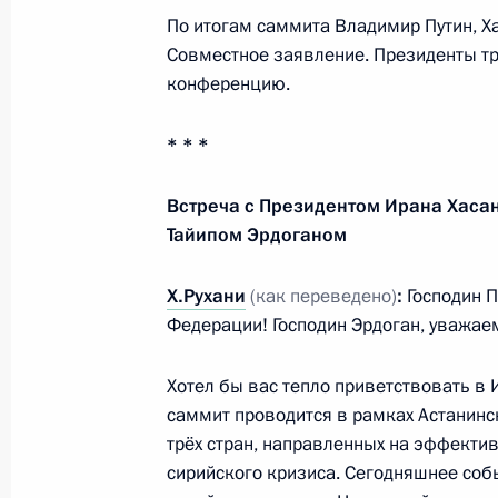
Телефонный разговор с Президент
По итогам саммита Владимир Путин, Ха
Эрдоганом
Совместное заявление. Президенты тр
конференцию.
30 апреля 2019 года, 20:00
* * *
В Уголовно-исполнительный кодекс
Встреча с Президентом Ирана Хаса
направленные на противодействие
Тайипом Эрдоганом
в местах лишения свободы
28 декабря 2018 года, 16:45
Х.Рухани
(как переведено)
:
Господин П
Федерации! Господин Эрдоган, уважаем
Хотел бы вас тепло приветствовать в
Участникам XVII совещания руково
саммит проводится в рамках Астанинс
органов безопасности и правоохра
трёх стран, направленных на эффекти
7 ноября 2018 года, 11:00
сирийского кризиса. Сегодняшнее со