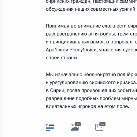
сирийских граждан. Настоящий самми
обсуждения наших совместных усилий 
Заседание межведомственной рабо
Принимая во внимание сложности сири
по противодействию незаконным 
распространению огня войны, трём ст
10 октября 2018 года, 17:00
и принципиальных рамок в вопросах т
Арабской Республики, уважения сувер
своей страны.
Совещание с постоянными членами
Мы изначально неоднократно подчёрк
14 сентября 2018 года, 14:30
к урегулированию сирийского кризиса. 
в Сирии, после произошедших событий в
разрешение подобных проблем мирным
Встреча с Президентом Ирана Хаса
влиятельных игроков на этом поле.
Турции Реджепом Тайипом Эрдога
После сосредоточения действий и усил
7 сентября 2018 года, 15:15
6
4м
Астанинского процесса наши усилия з