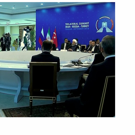
рахования
лав государств – членов
чества в расширенном
 Глобальной инициативы
оризма