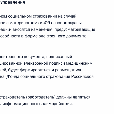
 управления
ном социальном страховании на случай
зи с материнством» и «Об основах охраны
рации» вносятся изменения, предусматривающие
кую область
особности в форме электронного документа
лектронного документа, подписанный
ифрового здравоохранения
цированной электронной подписи медицинским
ией, будет формироваться и размещаться
ка (Фонда социального страхования Российской
страхователь (работодатель) должны являться
аментских слушаниях
ы информационного взаимодействия.
финансирования и развития