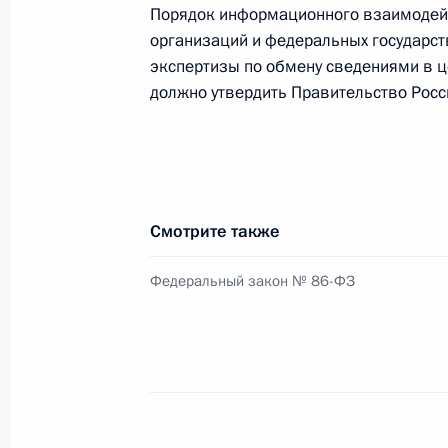
цифровой экономики»
Порядок информационного взаимодейс
организаций и федеральных государс
20 февраля 2018 года, 16:00
экспертизы по обмену сведениями в ц
должно утвердить Правительство Рос
Внесены изменения в закон о пор
граждан Российской Федерации
28 ноября 2017 года, 11:50
Смотрите также
Внесены изменения в Налоговый к
Федеральный закон № 86-ФЗ
с вступлением в силу Конвенции о
помощи по налоговым делам
28 ноября 2017 года, 10:10