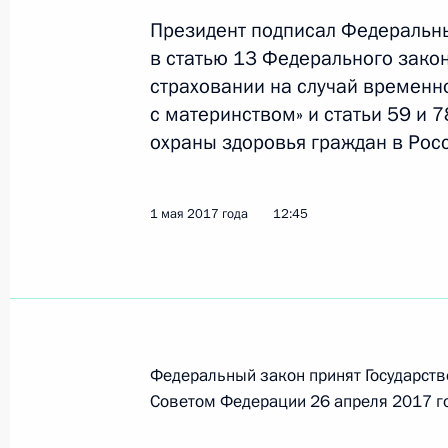
Президент подписал Федеральн
в статью 13 Федерального зако
Запрещено распространение инфо
страховании на случай временно
на привлечение несовершеннолетн
с материнством» и статьи 59 и 
действиям
охраны здоровья граждан в Рос
18 декабря 2018 года, 16:40
1 мая 2017 года
12:45
Рабочая встреча с главой Роском
Жаровым
24 сентября 2018 года, 14:20
Федеральный закон принят Государств
Советом Федерации 26 апреля 2017 г
Герман Клименко встретился с вед
в области патологической анатоми