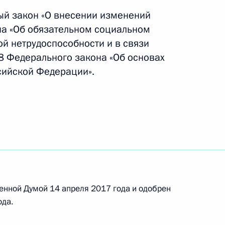
ый закон «О внесении изменений
на «Об обязательном социальном
рмации, направленной
й нетрудоспособности и в связи
их к противоправным
78 Федерального закона «Об основах
сийской Федерации».
надзора Александром
енной Думой 14 апреля 2017 года и одобрен
ода.
ущими специалистами
и