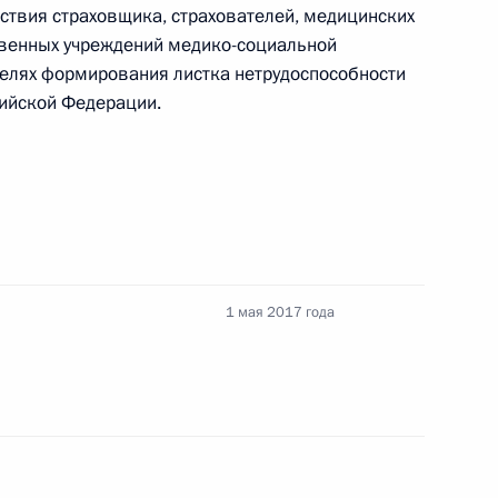
твия страховщика, страхователей, медицинских
твенных учреждений медико-социальной
елях формирования листка нетрудоспособности
сийской Федерации.
ядке рассмотрения обращений
одекс, связанные
1 мая 2017 года
 взаимной административной