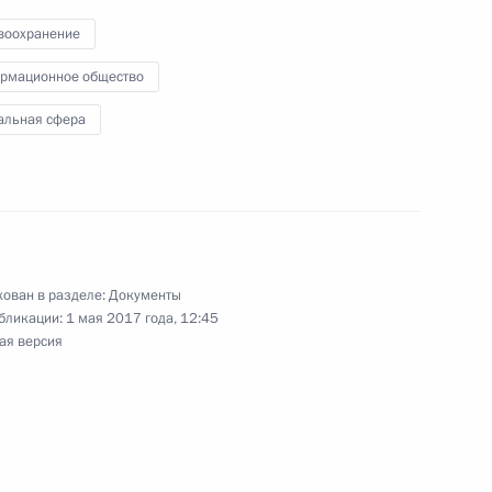
Чан Дай Куангом
воохранение
рмационное общество
альная сфера
нформации, информационных
ован в разделе:
Документы
ии
бликации:
1 мая 2017 года, 12:45
ая версия
нформационного общества