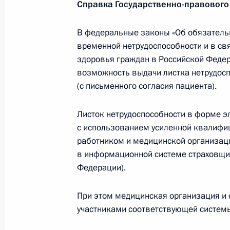
Справка Государственно-правового
6 марта 2018 года, 19:00
В федеральные законы «Об обязатель
временной нетрудоспособности и в свя
здоровья граждан в Российской Феде
Герман Клименко посетил Саратовс
возможность выдачи листка нетрудосп
5 марта 2018 года, 17:00
(с письменного согласия пациента).
Листок нетрудоспособности в форме э
Совещание по вопросу развития ц
с использованием усиленной квалифи
в России
работником и медицинской организац
в информационной системе страховщи
2 марта 2018 года, 16:00
Федерации).
При этом медицинская организация и 
Герман Клименко выступил на парл
участниками соответствующей систем
«Формирование правовых условий 