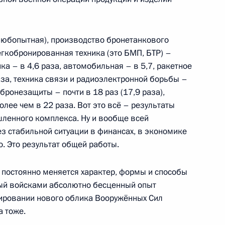
икель» Владимиром
 любопытная), производство бронетанкового
егкобронированная техника (это БМП, БТР) –
ка – в 4,6 раза, автомобильная – в 5,7, ракетное
аза, техника связи и радиоэлектронной борьбы –
бронезащиты – почти в 18 раз (17,9 раза),
ного проекта по вовлечению
лее чем в 22 раза. Вот это всё – результаты
ржащих драгоценные металлы
ленного комплекса. Ну и вообще всей
ез стабильной ситуации в финансах, в экономике
. Это результат общей работы.
комиссии
 постоянно меняется характер, формы и способы
мый войсками абсолютно бесценный опыт
мировании нового облика Вооружённых Сил
 тоже.