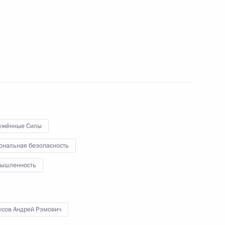
ужённые Силы
ональная безопасность
ышленность
ва
усов Андрей Рэмович