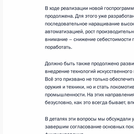
Посещение ПАО «Мотовилихинские
В ходе реализации новой госпрограмм
продолжена. Для этого уже разработа
19 сентября 2025 года, 16:50
последовательное наращивание высок
автоматизацией, рост производительнос
внимание – снижение себестоимости п
Встреча с губернатором Смоленско
поработать.
Анохиным
10 сентября 2025 года, 14:10
Должно быть также продолжено развит
внедрение технологий искусственного
Всё это призвано не только обеспечи
оружия и техники, но и стать локомот
Поездка в Самару
промышленности. На этих направлениях
5 сентября 2025 года
безусловно, как это всегда бывает, в
В деталях эти вопросы мы обсуждали 
Совещание по вопросам развития 
завершим согласование основных пок