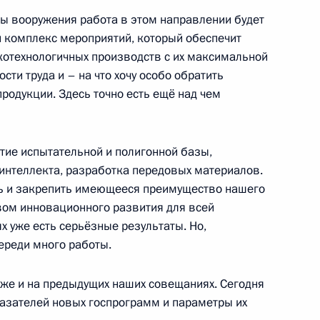
 заводы»
ы вооружения работа в этом направлении будет
н комплекс мероприятий, который обеспечит
отехнологичных производств с их максимальной
ти труда и – на что хочу особо обратить
родукции. Здесь точно есть ещё над чем
й области Василием
ие испытательной и полигонной базы,
 интеллекта, разработка передовых материалов.
ть и закрепить имеющееся преимущество нашего
ивом инновационного развития для всей
 уже есть серьёзные результаты. Но,
переди много работы.
уже и на предыдущих наших совещаниях. Сегодня
двигателестроения
азателей новых госпрограмм и параметры их