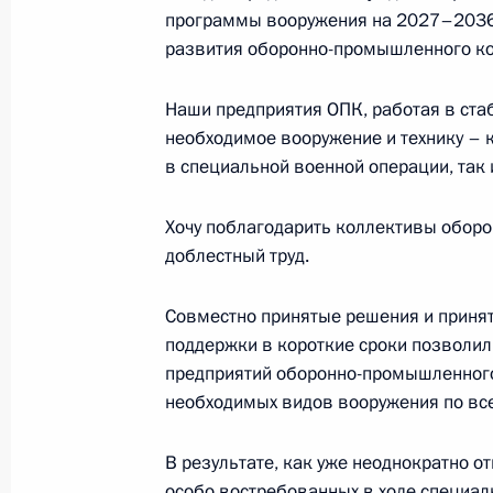
программы вооружения на 2027–2036 
развития оборонно-промышленного к
Совещание с постоянными членами
Наши предприятия ОПК, работая в ста
31 октября 2025 года, 14:05
необходимое вооружение и технику – 
в специальной военной операции, так 
Совещание с членами Правительст
Хочу поблагодарить коллективы обор
доблестный труд.
29 октября 2025 года, 14:05
Совместно принятые решения и приня
поддержки в короткие сроки позволил
Заседание инициативного техничес
предприятий оборонно-промышленного
Президента по госполитике в ОПК
необходимых видов вооружения по вс
16 октября 2025 года, 18:15
В результате, как уже неоднократно о
особо востребованных в ходе специал