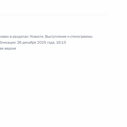
ть предыдущие материалы
ован в разделах:
Новости
,
Выступления и стенограммы
бликации:
26 декабря 2025 года, 16:15
енно-Морского Флота
ая версия
ные
Официальные
Правовая и
сетевые ресурсы
техническая
ссии
Президента России
информация
MAX
О портале