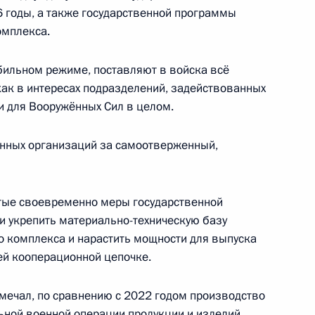
годы, а также государственной программы
омплекса.
 Совета Безопасности
бильном режиме, поставляют в войска всё
как в интересах подразделений, задействованных
и для Вооружённых Сил в целом.
ва
онных организаций за самоотверженный,
тые своевременно меры государственной
и укрепить материально-техническую базу
кого совета при Управлении
 комплекса и нарастить мощности для выпуска
ей кооперационной цепочке.
тмечал, по сравнению с 2022 годом производство
ьной военной операции продукции и изделий