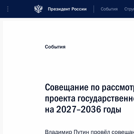
Президент России
События
Стру
Материалы по выбранной теме
События
Промышленность,
782 результата
Совещание по рассмот
Показа
проекта государствен
на 2027–2036 годы
Подписан закон о производственно
рыбоводства
Владимир Путин провёл совеща
28 декабря 2025 года, 20:00