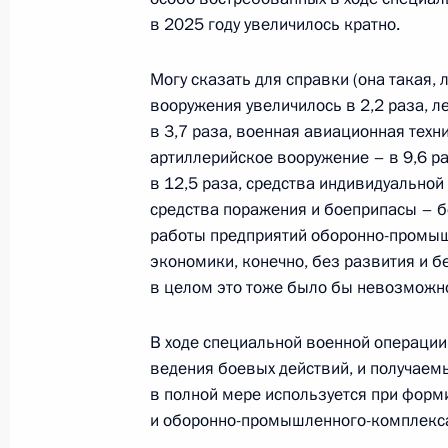
в 2025 году увеличилось кратно.
Встреча с главой компании «Норн
Потаниным
Могу сказать для справки (она такая,
14 октября 2025 года, 14:05
вооружения увеличилось в 2,2 раза, л
в 3,7 раза, военная авиационная техни
артиллерийское вооружение – в 9,6 р
в 12,5 раза, средства индивидуальной 
Подписан Указ о реализации пилот
средства поражения и боеприпасы – бо
в оборот сырьевых товаров, соде
работы предприятий оборонно-промыш
22 сентября 2025 года, 19:00
экономики, конечно, без развития и б
в целом это тоже было бы невозможно
Заседание Военно-промышленной 
В ходе специальной военной операции
ведения боевых действий, и получае
19 сентября 2025 года, 20:00
в полной мере используется при фор
и оборонно-промышленного-комплекса