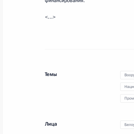
финансирования.
5 сентября 2025 года, 22:20
<…>
Посещение ПАО «ОДК-Кузнецов»
5 сентября 2025 года, 21:40
Поздравление с Днём шахтёра
Темы
Воор
31 августа 2025 года, 00:00
Наци
Пром
Совещание с членами Правительст
27 августа 2025 года, 13:40
Лица
Бело