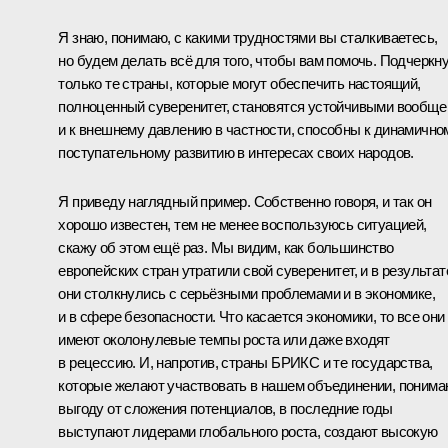
Я знаю, понимаю, с какими трудностями вы сталкиваетесь,
но будем делать всё для того, чтобы вам помочь. Подчеркну
только те страны, которые могут обеспечить настоящий,
полноценный суверенитет, становятся устойчивыми вообще
и к внешнему давлению в частности, способны к динамичном
поступательному развитию в интересах своих народов.
Я приведу наглядный пример. Собственно говоря, и так он
хорошо известен, тем не менее воспользуюсь ситуацией,
скажу об этом ещё раз. Мы видим, как большинство
европейских стран утратили свой суверенитет, и в результат
они столкнулись с серьёзными проблемами и в экономике,
и в сфере безопасности. Что касается экономики, то все они
имеют околонулевые темпы роста или даже входят
в рецессию. И, напротив, страны БРИКС и те государства,
которые желают участвовать в нашем объединении, понима
выгоду от сложения потенциалов, в последние годы
выступают лидерами глобального роста, создают высокую