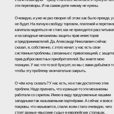
эти переговоры. И на самом деле никому не нужны.
Очевидно, и уже не раз говорил об этом: как было прежде, у
не будет. На полную свободу торговли, платежей и перетоко
капитала надеяться не стоит, как не приходится рассчитыва
и на западные механизмы защиты прав инвесторов
и предпринимателей. Да, Александр Николаевич сейчас
сказал, я, собственно, с этого начал: у нас есть свои
системные проблемы, связанные с приватизацией, с защито
прав добросовестных приобретателей. Вы знаете мою
позицию. У нас что-то всё буксует, но мы с вами добьёмся то
чтобы эту проблему окончательно закрыть.
О чём хочу сказать? У нас есть, но и там достаточно этих
проблем. Надо признать, что и раньше-то эти механизмы
работали со скрипом. Имею в виду предложенные нашими
западными так называемыми партнёрами. А сейчас и вовсе
покровы, что называется, спали: всем стало очевидно, чего
стоят разные «высокие суды» в европейских столицах,