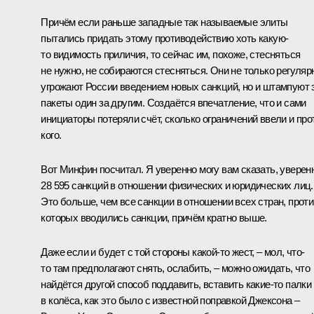
Причём если раньше западные так называемые элиты
пытались придать этому противодействию хоть какую-
то видимость приличия, то сейчас им, похоже, стесняться
не нужно, не собираются стесняться. Они не только регуляр
угрожают России введением новых санкций, но и штампуют 
пакеты один за другим. Создаётся впечатление, что и сами
инициаторы потеряли счёт, сколько ограничений ввели и про
кого.
Вот Минфин посчитал. Я уверенно могу вам сказать, уверен
28 595 санкций в отношении физических и юридических лиц.
Это больше, чем все санкции в отношении всех стран, проти
которых вводились санкции, причём кратно выше.
Даже если и будет с той стороны какой-то жест, – мол, что-
то там предполагают снять, ослабить, – можно ожидать, что
найдётся другой способ поддавить, вставить какие-то палки
в колёса, как это было с известной поправкой Джексона –