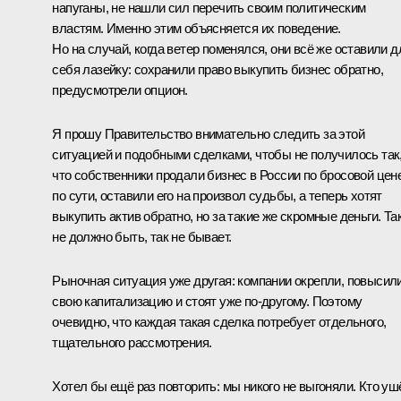
напуганы, не нашли сил перечить своим политическим
властям. Именно этим объясняется их поведение.
Но на случай, когда ветер поменялся, они всё же оставили д
себя лазейку: сохранили право выкупить бизнес обратно,
предусмотрели опцион.
Я прошу Правительство внимательно следить за этой
ситуацией и подобными сделками, чтобы не получилось так
что собственники продали бизнес в России по бросовой цене
по сути, оставили его на произвол судьбы, а теперь хотят
выкупить актив обратно, но за такие же скромные деньги. Та
не должно быть, так не бывает.
Рыночная ситуация уже другая: компании окрепли, повысил
свою капитализацию и ст
о
ят уже по-другому. Поэтому
очевидно, что каждая такая сделка потребует отдельного,
тщательного рассмотрения.
Хотел бы ещё раз повторить: мы никого не выгоняли. Кто уш