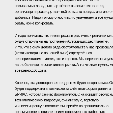
называемых западных партнёров: высокие технологии,
организация производства – всё есть, это правда, они многог
добились. Надо к этому относиться с уважением и всё лучш
брать, но не копировать.
И надо понимать, что темпы роста в различных регионах ми
будут стабильны на протяжении ближайших десятилетий.
И то, что в силу целого ряда обстоятельств у нас произошл
(кстати говоря, не по нашей вине) определённая
переориентация – может, это и хорошо. Мы переориентируе
на глобальные перспективные рынки. А то, что нам нужно, м
всё равно добудем.
Конечно, эта долгосрочная тенденция будет сохраняться. О
будет поддержана в том числе за счёт платформы развития
БРИКС, которая сейчас формируется. Она охватит ресурсн
технологическую, кадровую, финансовую, торговую
и инвестиционную компоненты, причём на принципиально
новом уровне, с привлечением современных цифровых