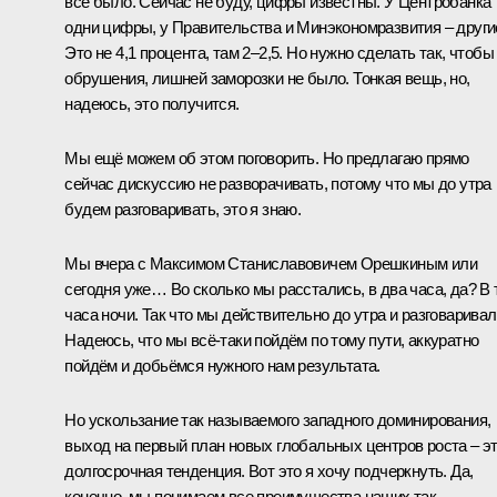
всё было. Сейчас не буду, цифры известны. У Центробанка
одни цифры, у Правительства и Минэкономразвития – други
Это не 4,1 процента, там 2–2,5. Но нужно сделать так, чтобы
обрушения, лишней заморозки не было. Тонкая вещь, но,
надеюсь, это получится.
Мы ещё можем об этом поговорить. Но предлагаю прямо
сейчас дискуссию не разворачивать, потому что мы до утра
будем разговаривать, это я знаю.
Мы вчера с Максимом Станиславовичем Орешкиным или
сегодня уже… Во сколько мы расстались, в два часа, да? В 
часа ночи. Так что мы действительно до утра и разговаривал
Надеюсь, что мы всё-таки пойдём по тому пути, аккуратно
пойдём и добьёмся нужного нам результата.
Но ускользание так называемого западного доминирования,
выход на первый план новых глобальных центров роста – э
долгосрочная тенденция. Вот это я хочу подчеркнуть. Да,
конечно, мы понимаем все преимущества наших так