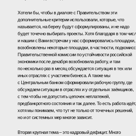
Хотели бы, чтобы в диалоге с Правительством эти
дополнительные критерии использовали, которые, что
называется, на берегу будут сформулированы, и не надо
будет точечно выбирать проекты. Хотя благодаря в том чис
и нашим с Вами встречам у нас сформировались площадки,
возобновлены некоторые площадки, в частности, подкомис
Правительственной комиссии по устойчивости российской
экономики после декабря возобновила работу, и там
по несколько раз в месяц обсуждается ситуация в тех или
иных отраслях с участием бизнеса. А также мы
с Центральным банком сформировали рабочую группу, где
обсуждаем ситуации в отраслях и у отдельных заёмщиков,
с тем чтобы не допустить цепочек неплатежей,
предбанкротного состояния и так далее. То есть работа идёт,
хотя мы понимаем, что тут не только от точечных решений,
но и от системных мер многое зависит.
Вторая крупная тема – это кадровый дефицит. Много