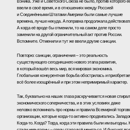
Вэника. Уже и Советского Союза не было, против которого е
ввели в своё время, и в отношениях между Россией
и Соединёнными Штатами Америки были самые лучшие
времена, лучше некуда. А поправка продолжала действоват
А когда её вроде бы отменили, то на самом деле просто
заменили на другой ограничительный акт против России.
Вспомните. Отменили и тут же ввели другие санкции.
Повторю: санкции, ограничения – это реальность
существующего сегодняшнего нового этапа развития,
в который вошёл весь мир, вся мировая экономика.
Глобальная конкурентная борьба обострилась и приобретае
всё более изощрённый и при этом непримиримый характер.
Так, буквально на наших глаза раскручивается новая спира
экономического соперничества, и в этих условиях даже
неловко вспоминать про нормы и правила Всемирной торгов
организации, которые когда-то активно продвигались Западо
Когда-то. Когда? Тогда, когда эти правила были им выгодны. 
стали невыгодны – сразу стало всё меняться. И буксуют вс