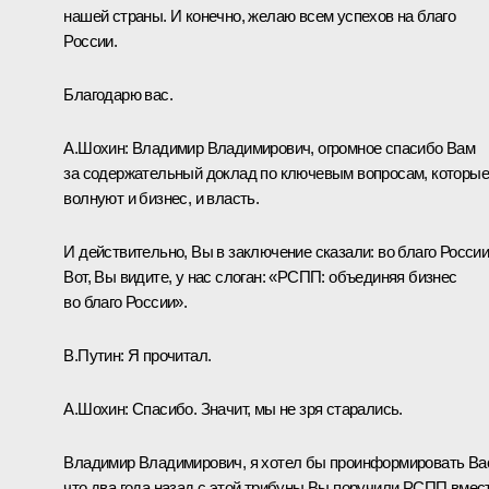
нашей страны. И конечно, желаю всем успехов на благо
России.
Благодарю вас.
А.Шохин:
Владимир Владимирович, огромное спасибо Вам
за содержательный доклад по ключевым вопросам, которые
волнуют и бизнес, и власть.
И действительно, Вы в заключение сказали: во благо России
Вот, Вы видите, у нас слоган: «РСПП: объединяя бизнес
во благо России».
В.Путин:
Я прочитал.
А.Шохин:
Спасибо. Значит, мы не зря старались.
Владимир Владимирович, я хотел бы проинформировать Ва
что два года назад с этой трибуны Вы поручили РСПП вмес