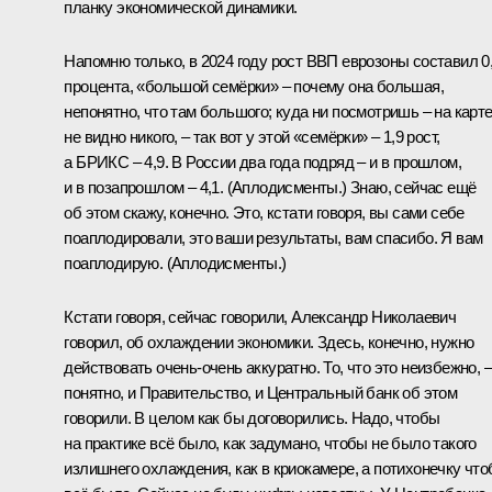
планку экономической динамики.
Напомню только, в 2024 году рост ВВП еврозоны составил 0
процента, «большой семёрки» – почему она большая,
непонятно, что там большого; куда ни посмотришь – на карт
не видно никого, – так вот у этой «семёрки» – 1,9 рост,
а БРИКС – 4,9. В России два года подряд – и в прошлом,
и в позапрошлом – 4,1.
(Аплодисменты.)
Знаю, сейчас ещё
об этом скажу, конечно. Это, кстати говоря, вы сами себе
поаплодировали, это ваши результаты, вам спасибо. Я вам
поаплодирую.
(Аплодисменты.)
Кстати говоря, сейчас говорили, Александр Николаевич
говорил, об охлаждении экономики. Здесь, конечно, нужно
действовать очень-очень аккуратно. То, что это неизбежно, –
понятно, и Правительство, и Центральный банк об этом
говорили. В целом как бы договорились. Надо, чтобы
на практике всё было, как задумано, чтобы не было такого
излишнего охлаждения, как в криокамере, а потихонечку чт