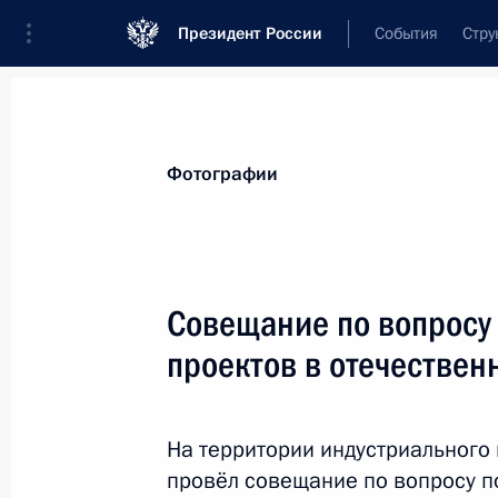
Президент России
События
Стру
Видеозаписи
Фотографии
Аудиозапи
Все материалы
Поездки
Совещания, 
Фотографии
Показа
Совещание по вопросу
проектов в отечестве
Встреча с генеральным
директором МАГАТЭ
На территории индустриального
Рафаэлем Гросси
провёл совещание по вопросу 