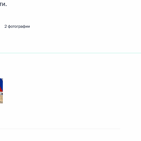
ти.
22 февраля 2024 года
23 фото
2 фотографии
Встреча со студентами
и работниками
промышленных предприятий
Челябинской области