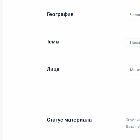
16 февраля 2024 года
2 фото
География
Челя
Темы
Пром
Лица
Мант
Совещание по строительству
высокоскоростной
Статус материала
Опублик
железнодорожной магистрали
Дата пу
Москва – Санкт-Петербург