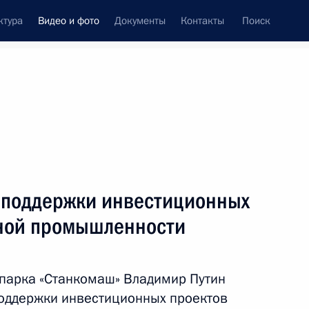
ктура
Видео и фото
Документы
Контакты
Поиск
си
встречи
Церемонии
март, 2024
ть следующие материалы
 поддержки инвестиционных
нной промышленности
Совещание по вопросам
социально-экономического
 парка «Станкомаш» Владимир Путин
развития Чувашской
поддержки инвестиционных проектов
Республики