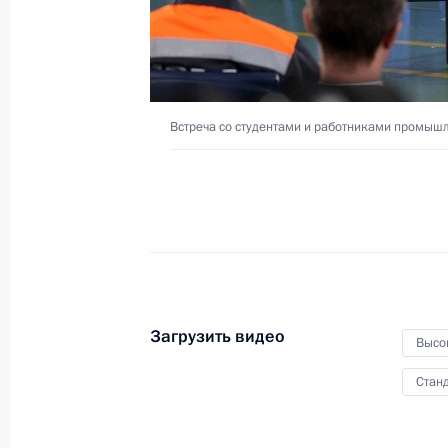
развития Чувашской
Республики
22 февраля 2024 года
Видео, 1 ч.
Встреча со студентами и работниками промыш
Загрузить видео
Высо
Станд
Церемония по случаю открытия