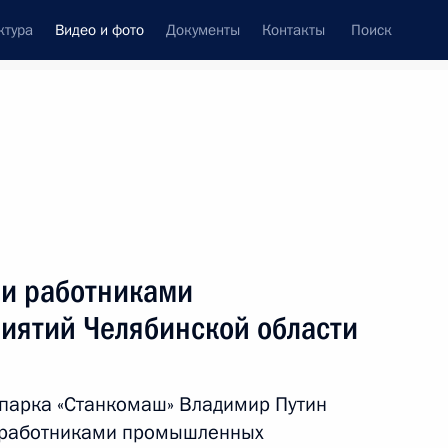
ктура
Видео и фото
Документы
Контакты
Поиск
си
ия, встречи
Встречи со СМИ
март, 2024
ть следующие материалы
 и работниками
иятий Челябинской области
Открытие новых
промышленных объектов
 парка «Станкомаш» Владимир Путин
в регионах России
и работниками промышленных