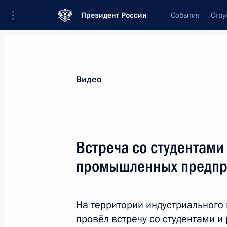
Президент России
События
Стру
Видеозаписи
Фотографии
Аудиозапи
Все материалы
Выступления
Совещан
Видео
Показа
Встреча со студентами
промышленных предпр
Встреча с представителями
АПК
На территории индустриального
провёл встречу со студентами 