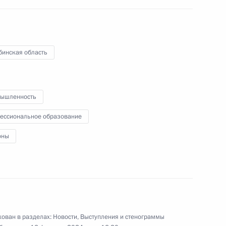
для нового времени»
бинская область
20 февраля 2024 года
Видео, 2 ч.
ышленность
ессиональное образование
оны
ован в разделах:
Новости
,
Выступления и стенограммы