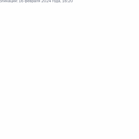
бликации:
16 февраля 2024 года, 16:20
инвестиционных проектов в отечественной
Видео, 18 мин.