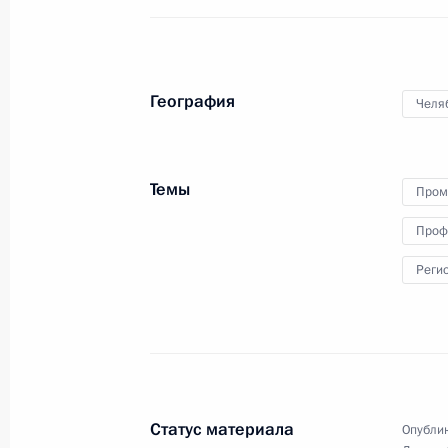
медицинских объектов и начала
строительства Центра научных
исследований и масштабирования
технологий
География
Челя
22 февраля 2024 года
Видео, 35 мин.
Темы
Пром
Проф
Реги
Статус материала
Опублик