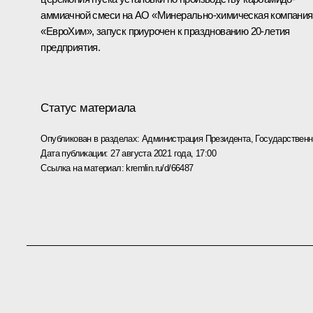
аммиачной смеси на АО «Минерально-химическая компания
«ЕвроХим», запуск приурочен к празднованию 20-летия
предприятия.
Статус материала
Опубликован в разделах:
Администрация Президента
,
Государствен
Дата публикации:
27 августа 2021 года, 17:00
Ссылка на материал:
kremlin.ru/d/66487