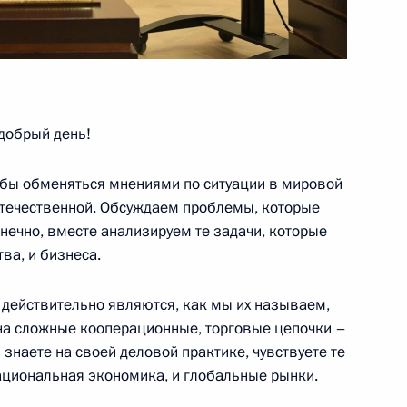
звитию нефтегазохимической
добрый день!
обы обменяться мнениями по ситуации в мировой
 отечественной. Обсуждаем проблемы, которые
нечно, вместе анализируем те задачи, которые
ва, и бизнеса.
роизводства
 действительно являются, как мы их называем,
а сложные кооперационные, торговые цепочки –
ы знаете на своей деловой практике, чувствуете те
ациональная экономика, и глобальные рынки.
ефть» Игорем Сечиным