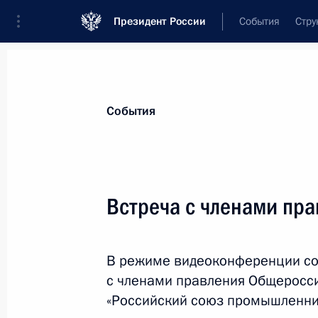
Президент России
События
Стру
Материалы по выбранной теме
События
Промышленность,
782 результата
Встреча с членами пр
Показа
В режиме видеоконференции со
Совещание с членами Правительст
с членами правления Общеросс
28 января 2021 года, 15:20
«Российский союз промышленни