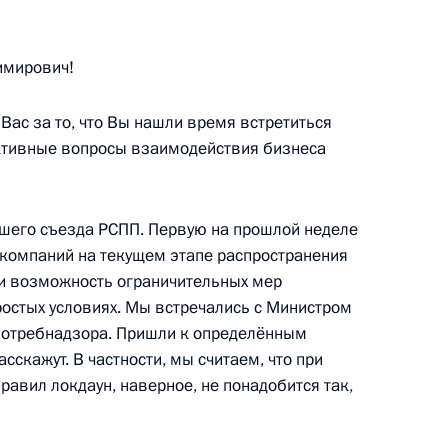
мирович!
ализации лесного комплекса
Вас за то, что Вы нашли время встретиться
пективные вопросы взаимодействия бизнеса
анам атомной
ашего съезда РСПП. Первую на прошлой неделе
компаний на текущем этапе распространения
и возможность ограничительных мер
ростых условиях. Мы встречались с Министром
потребнадзора. Пришли к определённым
расли
сскажут. В частности, мы считаем, что при
равил локдаун, наверное, не понадобится так,