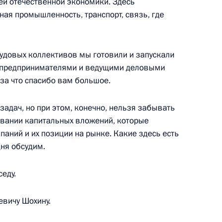
ей отечественной экономики. Здесь
ьная промышленность, транспорт, связь, где
СА» Сергеем Ивановым
удовых коллективов мы готовили и запускали
 предпринимателями и ведущими деловыми
 за что спасибо вам большое.
льского хозяйства
задач, но при этом, конечно, нельзя забывать
ости
ивании капитальных вложений, которые
аний и их позиции на рынке. Какие здесь есть
ня обсудим.
еду.
ещания с членами
евичу Шохину.