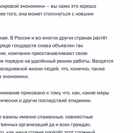
 мировой экономики – вы сами это хорошо
ее того, она может столкнуться с новыми
отокола об охране
я. В России и во многих других странах растёт
ской патентной конвенции
ряде государств снова объявлен так
тия, компании приостанавливают свою
ом порядке на удалённый режим работы. Вводятся
вседневной жизни людей, что, конечно, также
в экономики.
ещания по вопросам развития
лекса
внимание приковано к тому, что, как, какие меры
ческих и других последствий эпидемии.
не важны именно слаженные, совместные
твенных организаций да и всех граждан,
иректоров ОСК Георгием
о, как наша страна пройдёт этот сложный,