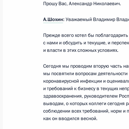
Прошу Вас, Александр Николаевич.
А.Шохин
:
Уважаемый Владимир Влади
Совещание о развитии и декримин
30 сентября 2020 года, 10:00
Прежде всего хотел бы поблагодарить 
с нами и обсудить и текущие, и перс
и власти в этих сложных условиях.
Поздравление работникам и ветер
промышленности
Сегодня мы проводим вторую часть н
мы посвятили вопросам деятельности 
28 сентября 2020 года, 09:00
коронавирусной инфекции и оценивал
и требований к бизнесу в текущих неп
здравоохранения, руководителем Рос
Встреча с работниками атомной от
выводам, о которых коллеги сегодня ра
соблюдении всех требований, норм и п
23 сентября 2020 года, 18:00
как он вводился весной.