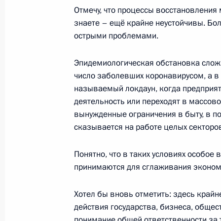
Отмечу, что процессы восстановления
25 ноября 2020 года, 15:55
знаете – ещё крайне неустойчивы. Бол
острыми проблемами.
Подписан закон о ратификации пр
Эпидемиологическая обстановка сложна
промышленных образцов к Евразий
число заболевших коронавирусом, а в 
называемый локдаун, когда предприя
23 ноября 2020 года, 12:35
деятельность или переходят в массов
вынужденные ограничения в быту, в по
сказывается на работе целых секторо
Перечень поручений по итогам сов
и декриминализации лесного комп
Понятно, что в таких условиях особое 
6 ноября 2020 года, 18:30
принимаются для сглаживания экономи
Хотел бы вновь отметить: здесь край
действия государства, бизнеса, общес
Встреча с председателем совета д
понимание общей ответственности за т