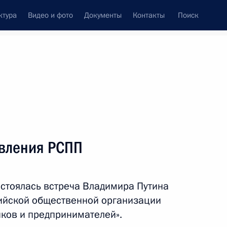
ктура
Видео и фото
Документы
Контакты
Поиск
Все темы
Подписаться на ленту
авления РСПП
ть следующие материалы
стоялась встреча Владимира Путина
ва
ийской общественной организации
ков и предпринимателей».