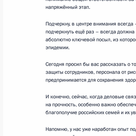
Полтавченко
напряжённый этап.
3 ноября 2020 года, 19:00
Подчеркну, в центре внимания всегда –
подчеркнуть ещё раз – всегда должна
абсолютно ключевой посыл, из которо
Встреча с членами правления РСП
эпидемии.
21 октября 2020 года, 16:40
Сегодня просил бы вас рассказать о 
защиты сотрудников, персонала от рис
Встреча с руководителем Росрыбо
предпринимается для сохранения здор
19 октября 2020 года, 14:30
И конечно, сейчас, когда деловые свя
на прочность, особенно важно обеспеч
благополучие российских семей и их у
Заседание рабочей группы Госсове
«Промышленность»
Напомню, у нас уже наработан опыт п
12 октября 2020 года, 18:00