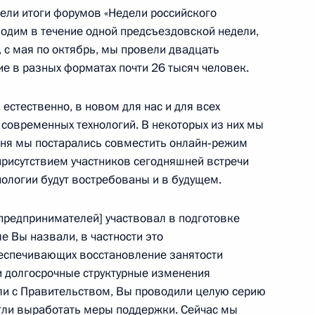
вели итоги форумов «Недели российского
м Святого апостола Андрея
одим в течение одной предсъездовской недели,
, с мая по октябрь, мы провели двадцать
ие в разных форматах почти 26 тысяч человек.
естественно, в новом для нас и для всех
современных технологий. В некоторых из них мы
дня мы постарались совместить онлайн‑режим
присутствием участников сегодняшней встречи
хнологии будут востребованы и в будущем.
виастроительной корпорации
предпринимателей] участвовал в подготовке
е Вы назвали, в частности это
еспечивающих восстановление занятости
 и долгосрочные структурные изменения
ли с Правительством, Вы проводили целую серию
гли выработать меры поддержки. Сейчас мы