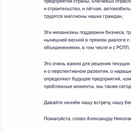
предприятий страны, ключевых отрасл
и строительство, и лёгкая, автомобил
трудятся миллионы наших граждан.
Встреча с главой компании «АЛРО
Эти механизмы поддержки бизнеса, тр
12 октября 2020 года, 14:15
нынешней весной в прямом диалоге с
объединениями, в том числе и с РСПП,
Поздравление с Днём работника се
Это очень важно для решения текущих 
и перерабатывающей промышленн
и о перспективном развитии, о наращ
определяют будущее предприятий, комп
11 октября 2020 года, 09:00
проблемные моменты, мы также сегод
Давайте начнём нашу встречу, нашу бес
Перечень поручений по итогам сов
Правительства
Пожалуйста, слово Александру Никола
10 октября 2020 года, 16:00