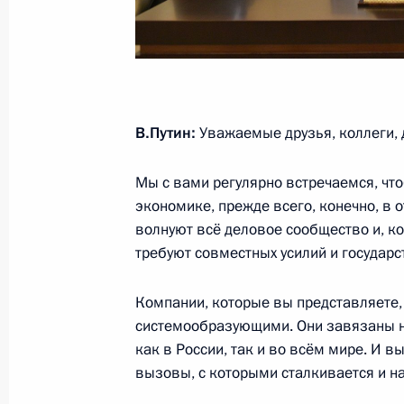
Совещание по стратегическому ра
отрасли
1 декабря 2020 года, 18:00
В.Путин:
Уважаемые друзья, коллеги, 
Рабочая поездка в Тобольск
1 декабря 2020 года, 16:00
Мы с вами регулярно встречаемся, чт
экономике, прежде всего, конечно, в
волнуют всё деловое сообщество и, ко
требуют совместных усилий и государст
Открытие цеха крупнотоннажного п
фармацевтических субстанций
Компании, которые вы представляете,
26 ноября 2020 года, 12:10
системообразующими. Они завязаны н
как в России, так и во всём мире. И в
вызовы, с которыми сталкивается и н
Встреча с главой компании «Росн