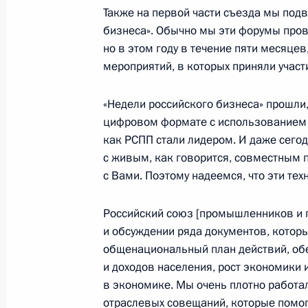
Также на первой части съезда мы под
Герберт Ефремов награждён ордено
бизнеса». Обычно мы эти форумы пров
Первозванного с мечами
но в этом году в течение пяти месяцев
19 сентября 2020 года, 14:10
мероприятий, в которых приняли участ
«Недели российского бизнеса» прошли, 
цифровом формате с использованием 
Беседа с Гербертом Ефремовым
как РСПП стали лидером. И даже сего
19 сентября 2020 года, 14:00
с живым, как говорится, совместным 
с Вами. Поэтому надеемся, что эти те
Встреча с главой Объединённой а
Российский союз [промышленников и 
Юрием Слюсарем
и обсуждении ряда документов, которы
общенациональный план действий, об
3 августа 2020 года, 13:10
и доходов населения, рост экономики
в экономике. Мы очень плотно работа
отраслевых совещаний, которые помо