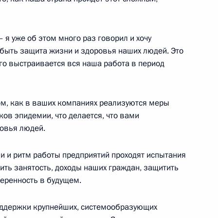
 я уже об этом много раз говорил и хочу
 быть защита жизни и здоровья наших людей. Это
го выстраивается вся наша работа в период
П
том, как в ваших компаниях реализуются меры
ков эпидемии, что делается, что вами
ловства Ильёй Шестаковым
овья людей.
зи и ритм работы предприятий проходят испытания
ить занятость, доходы наших граждан, защитить
веренность в будущем.
та по направлению
оддержки крупнейших, системообразующих