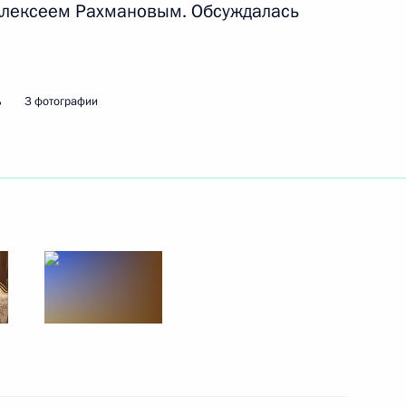
 Алексеем Рахмановым. Обсуждалась
.
ь
3 фотографии
виастроительной корпорации
орпорации «Ростех» и в закон