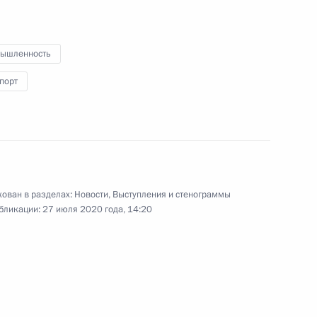
Ростех» Сергеем Чемезовым
ышленность
порт
достроительной корпорации
ован в разделах:
Новости
,
Выступления и стенограммы
бликации:
27 июля 2020 года, 14:20
осковском