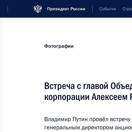
Президент России
События
Стру
Материалы по выбранной теме
Фотографии
Промышленность,
782 результата
Встреча с главой Объе
Показа
корпорации Алексеем
Герберт Ефремов награждён ордено
Первозванного с мечами
Владимир Путин провёл встречу
генеральным директором акцио
19 сентября 2020 года, 14:10