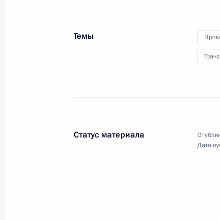
Встреча с главой госкорпорации «
Темы
Пром
28 июля 2020 года, 13:50
Транс
Встреча с главой Объединённой су
Алексеем Рахмановым
27 июля 2020 года, 14:20
Статус материала
Опублик
Дата пу
Открытие комплекса «Евро+» на М
нефтеперерабатывающем заводе
23 июля 2020 года, 11:15