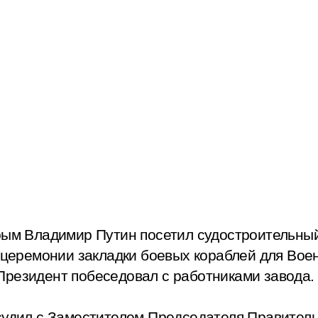
рым Владимир Путин посетил судостроительный
в церемонии закладки боевых кораблей для Вое
Президент побеседовал с работниками завода.
бсудил с Заместителем Председателя Правите