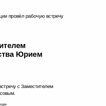
ии провёл рабочую встречу
тителем
ства Юрием
встречу с Заместителем
совым.
ездки