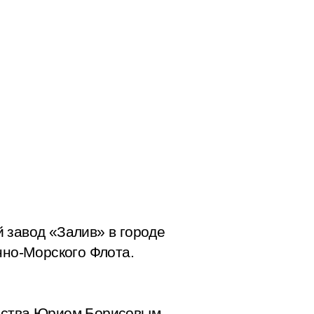
 завод «Залив» в городе
нно-Морского Флота.
льства Юрием Борисовым