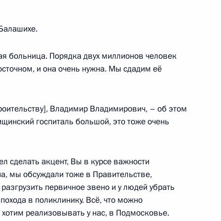
Балашихе.
ая больница. Порядка двух миллионов человек
верждение дополнительных
сточном, и она очень нужна. Мы сдадим её
сти строительства
ва
троительству], Владимир Владимирович, – об этом
ищинский госпиталь большой, это тоже очень
троительстве
ел сделать акцент, Вы в курсе важности
ексного развития территорий
а, мы обсуждали тоже в Правительстве,
т разгрузить первичное звено и у людей убрать
похода в поликлинику. Всё, что можно
 хотим реализовывать у нас, в Подмосковье.