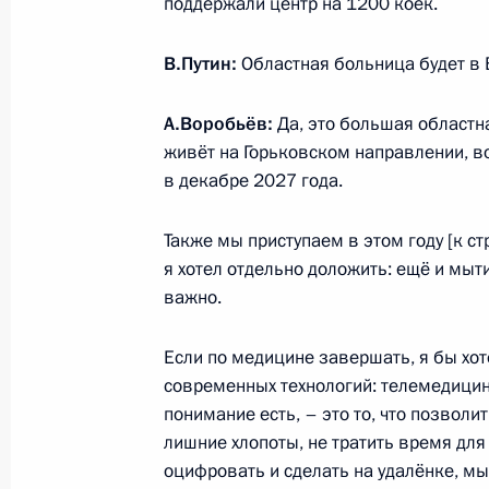
поддержали центр на 1200 коек.
Крыма и Севастополя
14 января 2025 года, 19:50
В.Путин:
Областная больница будет в 
А.Воробьёв:
Да, это большая областн
Подписан закон, регулирующий ут
живёт на Горьковском направлении, во
профессиональных программ в обла
в декабре 2027 года.
и жилищно-коммунального хозяйст
Также мы приступаем в этом году [к с
28 декабря 2024 года, 15:15
я хотел отдельно доложить: ещё и мыт
важно.
Подписан закон об обязательном с
Если по медицине завершать, я бы хот
социнфраструктуры в рамках компл
современных технологий: телемедицин
понимание есть, – это то, что позволи
26 декабря 2024 года, 15:55
лишние хлопоты, не тратить время для 
оцифровать и сделать на удалёнке, мы