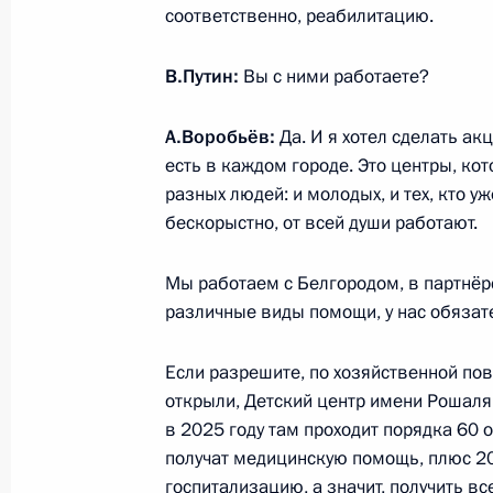
Амираном Муцоевым
соответственно, реабилитацию.
25 февраля 2025 года, 14:45
В.Путин:
Вы с ними работаете?
А.Воробьёв:
Да. И я хотел сделать ак
Перечень поручений по итогам со
есть в каждом городе. Это центры, ко
социально-экономического развит
разных людей: и молодых, и тех, кто у
и Севастополя
бескорыстно, от всей души работают.
20 февраля 2025 года, 18:00
Мы работаем с Белгородом, в партнёрст
различные виды помощи, у нас обязат
Заседание комиссии Госсовета по 
Если разрешите, по хозяйственной пове
для жизни»
открыли, Детский центр имени Рошаля,
20 февраля 2025 года, 15:00
в 2025 году там проходит порядка 60 о
получат медицинскую помощь, плюс 20
госпитализацию, а значит, получить в