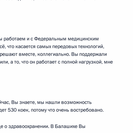
ной Республики Денисом
мы работаем и с Федеральным медицинским
сё, что касается самых передовых технологий,
области Игорем Руденей
и решают вместе, коллегиально. Вы поддержали
ли, а то, что он работает с полной нагрузкой, мне
ва
ейчас, Вы знаете, мы нашли возможность
дет 530 коек, потому что очень востребовано.
ще о здравоохранении. В Балашихе Вы
-экономического развития