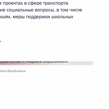
 проектах в сфере транспорта
гие социальные вопросы, в том числе
емьям, меры поддержки школьных
иеся ответственности
сфере капитального
ь
 2028 года перевод
дреем Воробьёвым.
 Крыму и Севастополе
 правительствами