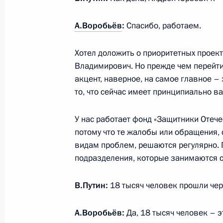
Российской Федерации и Республик
на территории Республики Конго н
А.Воробьёв
:
Спасибо, работаем.
7 июня 2025 года, 12:25
Хотел доложить о приоритетных проек
Владимирович. Но прежде чем перейти 
акцент, наверное, на самое главное – 
Перечень поручений по итогам зас
то, что сейчас имеет принципиально в
«О развитии инфраструктуры для ж
21 мая 2025 года, 20:40
У нас работает фонд «Защитники Отечес
потому что те жалобы или обращения,
видам проблем, решаются регулярно. 
подразделения, которые занимаются 
Встреча с мэром Москвы Сергеем
5 мая 2025 года, 13:40
В.Путин:
18 тысяч человек прошли чер
А.Воробьёв:
Да, 18 тысяч человек – эт