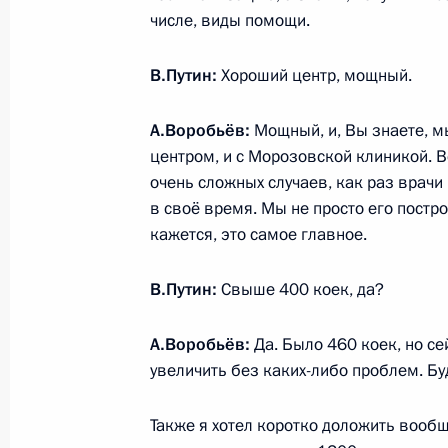
числе, виды помощи.
Встреча с главой Донецкой Народ
Пушилиным
В.Путин:
Хороший центр, мощный.
10 февраля 2025 года, 13:30
А.Воробьёв:
Мощный, и, Вы знаете, 
центром, и с Морозовской клиникой. В
Встреча с губернатором Тверской 
очень сложных случаев, как раз врач
в своё время. Мы не просто его построи
4 февраля 2025 года, 13:30
кажется, это самое главное.
В.Путин:
Свыше 400 коек, да?
Совещание с членами Правительст
23 января 2025 года, 18:00
А.Воробьёв:
Да. Было 460 коек, но с
увеличить без каких-либо проблем. Бу
Также я хотел коротко доложить вооб
Совещание по вопросам социально