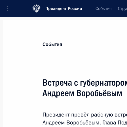
Президент России
События
Стру
Материалы по выбранной теме
События
Строительство,
392 результата
Встреча с губернаторо
Показа
Андреем Воробьёвым
Уточнены положения Градостроите
в части защиты жилищных прав гр
Президент провёл рабочую встр
проектов КРТ
Андреем Воробьёвым. Глава Под