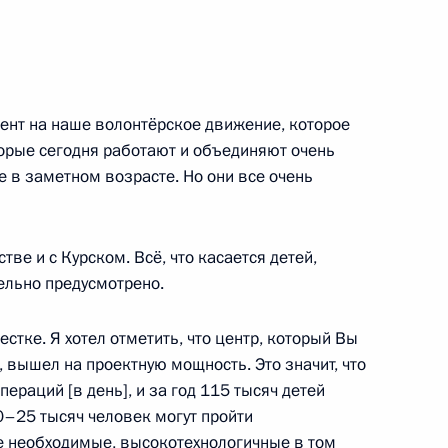
цент на наше волонтёрское движение, которое
вещания по вопросам
торые сегодня работают и объединяют очень
ия Республики Крым
же в заметном возрасте. Но они все очень
ве и с Курском. Всё, что касается детей,
ельно предусмотрено.
направлению «Инфраструктура
стке. Я хотел отметить, что центр, который Вы
 вышел на проектную мощность. Это значит, что
пераций [в день], и за год 115 тысяч детей
–25 тысяч человек могут пройти
се необходимые, высокотехнологичные в том