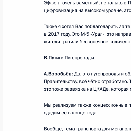
Эффект очень заметный, не только в П
Расширен перечень категорий граж
цифровизация на высоком уровне, это
приняты в члены жилищно-строите
13 декабря 2024 года, 15:10
Также я хотел Вас поблагодарить за т
в 2017 году. Это М-5 «Урал», это напр
жители тратили бесконечное количест
Подписан закон о дополнительных
В.Путин:
Путепроводы.
строительства
13 декабря 2024 года, 14:15
А.Воробьёв:
Да, это путепроводы и об
Правительству, всё чётко отработано.
это тоже развязка на ЦКАДе, которая
Показа
Мы реализуем также концессионные п
сдадим её в конце года.
Вообще, тема транспорта для мегапол