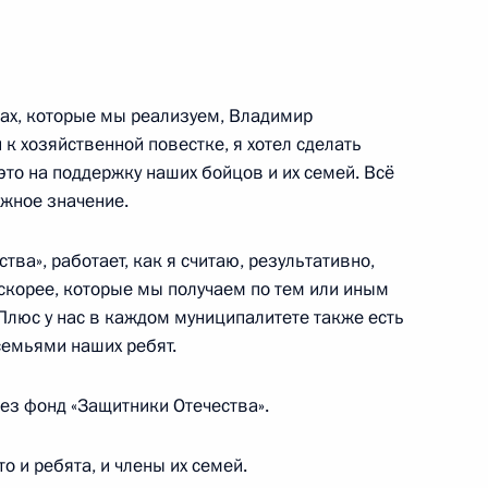
и Конго о строительстве
ефтепродуктопровода
тах, которые мы реализуем, Владимир
к хозяйственной повестке, я хотел сделать
это на поддержку наших бойцов и их семей. Всё
едания Президиума Госсовета
ажное значение.
изни»
тва», работает, как я считаю, результативно,
 скорее, которые мы получаем по тем или иным
Плюс у нас в каждом муниципалитете также есть
семьями наших ребят.
 Собяниным
ез фонд «Защитники Отечества».
о и ребята, и члены их семей.