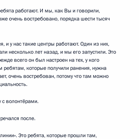
м «ДОМ.РФ» Виталием Мутко
ебята работают. И мы, как Вы и говорили,
оже очень востребовано, порядка шести тысяч
й области Андреем
 и у нас такие центры работают. Один из них,
и несколько лет назад, и мы его запустили. Это
жде всего он был настроен на тех, у кого
м ребятам, которые получили ранения, нужна
ает, очень востребован, потому что там можно
циальность.
тельства в Таджикистане
 с волонтёрами.
речался после.
нии «Остров мечты»
линии». Это ребята, которые прошли там,