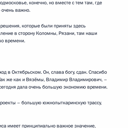
одмосковье, конечно, но вместе с тем там, где
дан, которые могут быть
 очень важно.
льного кооператива
е решения, которые были приняты здесь
авление в сторону Коломны, Рязани, там наши
во времени.
 мерах поддержки жилищного
ход в Октябрьском. Он, слава богу, сдан. Спасибо
 Так же как и Вязёмы, Владимир Владимирович, –
 сегодня дала очень большую экономию времени.
ть предыдущие материалы
роекты – большую южнолыткаринскую трассу,
иса имеет принципиально важное значение,