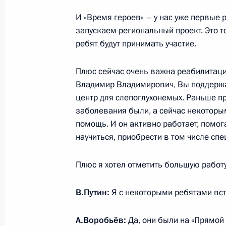
Встреча с генеральным директоро
И «Время героев» – у нас уже первые р
10 апреля 2025 года, 13:50
запускаем региональный проект. Это т
ребят будут принимать участие.
Встреча с губернатором Московско
Плюс сейчас очень важна реабилитация,
Воробьёвым
Владимир Владимирович, Вы поддержал
центр для слепоглухонемых. Раньше пре
8 апреля 2025 года, 13:50
заболевания были, а сейчас некоторы
помощь. И он активно работает, помог
научиться, приобрести в том числе спе
Церемония по случаю начала строи
объектов культуры
Плюс я хотел отметить большую работу
17 марта 2025 года, 16:20
В.Путин:
Я с некоторыми ребятами вст
Встреча с главой правления компа
А.Воробьёв:
Да, они были на «Прямой 