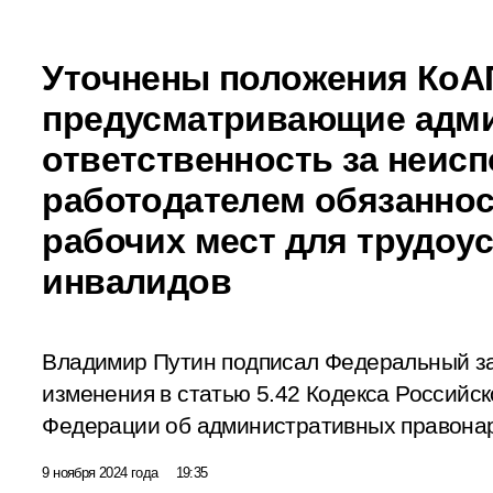
Уточнены положения КоА
предусматривающие адм
ответственность за неис
работодателем обязанно
рабочих мест для трудоу
инвалидов
Владимир Путин подписал Федеральный з
изменения в статью 5.42 Кодекса Российск
Федерации об административных правона
9 ноября 2024 года
19:35