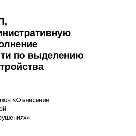
П,
инистративную
полнение
сти по выделению
стройства
акон «О внесении
ой
рушениях».