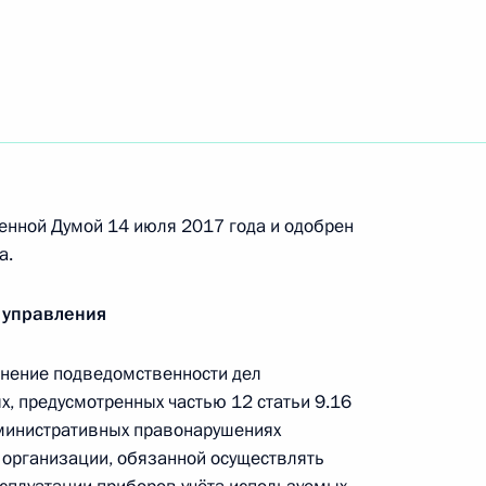
язательном соцстраховании
стве и в закон о полиции
енной Думой 14 июля 2017 года и одобрен
 совершенствование
а.
ти за преступления,
зносов
 управления
чнение подведомственности дел
, предусмотренных частью 12 статьи 9.16
министративных правонарушениях
яющие полномочия
 организации, обязанной осуществлять
роизводстве по делам