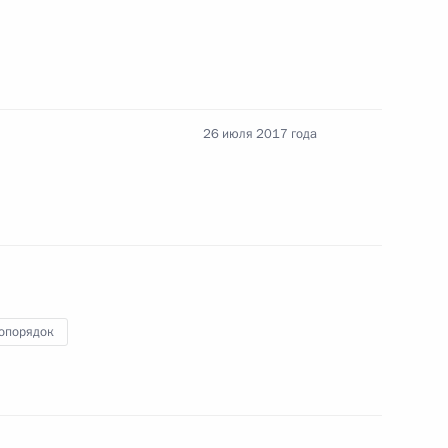
олнительный кодекс и закон
лицами, освобождёнными
26 июля 2017 года
 установления
 за нарушение порядка
опорядок
67 закона об исполнительном