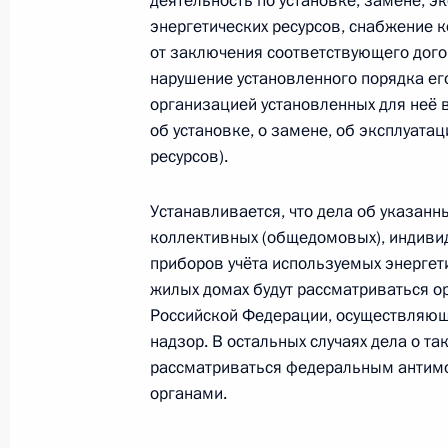
деятельность по установке, замене, э
об административных правонаруше
энергетических ресурсов, снабжение 
от заключения соответствующего догов
31 июля 2017 года, 10:10
нарушение установленного порядка ег
организацией установленных для неё 
об установке, о замене, об эксплуата
Внесены изменения в закон о госр
ресурсов).
и оборота этилового спирта, алко
продукции
Устанавливается, что дела об указан
31 июля 2017 года, 09:40
коллективных (общедомовых), индивид
приборов учёта используемых энергет
жилых домах будут рассматриваться о
Российской Федерации, осуществляю
Подписан закон, устанавливающей 
надзор. В остальных случаях дела о т
за незаконные выдачу и получение
рассматриваться федеральным антим
31 июля 2017 года, 09:30
органами.