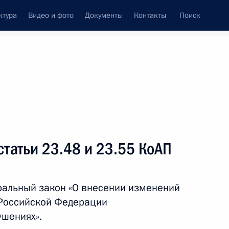
ктура
Видео и фото
Документы
Контакты
Поиск
Все темы
Подписаться на ленту
татьи 23.48 и 23.55 КоАП
ть следующие материалы
ральный закон «О внесении изменений
нения, ужесточающие
а Российской Федерации
одажу алкогольной продукции
шениях».