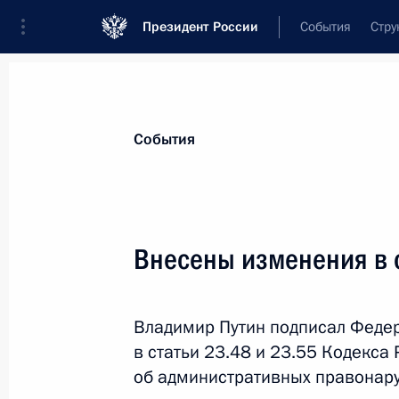
Президент России
События
Стру
Материалы по выбранной теме
События
Правопорядок,
1016 результатов
Внесены изменения в с
Показа
Владимир Путин подписал Феде
В законодательство внесены изме
в статьи 23.48 и 23.55 Кодекс
ответственность за незаконную пр
об административных правонару
1 августа 2017 года, 09:40