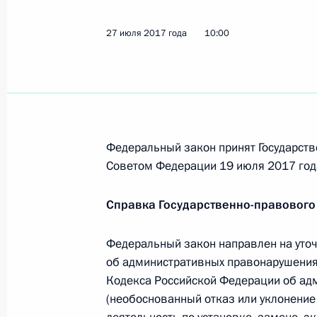
27 июля 2017 года
10:00
Внесены изменения в закон об об
от несчастных случаев на производ
31 июля 2017 года, 10:30
Федеральный закон принят Государств
Подписан закон, направленный на
Советом Федерации 19 июля 2017 год
законодательства об ответственнос
связанные с неуплатой страховых в
Справка Государственно-правового
31 июля 2017 года, 10:20
Федеральный закон направлен на уто
об административных правонарушениях
Кодекса Российской Федерации об ад
Внесены изменения в КоАП, уточн
(необоснованный отказ или уклонение
должностных лиц «Росатома» при п