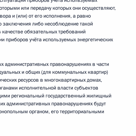
ксплуатации приборов учёта используемых
ниях
которыми или передачу которых они осуществляют,
ора и (или) от его исполнения, а равно
о заключения либо несоблюдение такой
в качестве обязательных требований
ции приборов учёта используемых энергетических
егулировании производства
гольной и спиртосодержащей
ных административных правонарушениях в части
уальных и общих (для коммунальных квартир)
ических ресурсов в многоквартирных домах,
рганами исполнительной власти субъектов
щими региональный государственный жилищный
уголовную ответственность
аких административных правонарушениях будут
 избирательного бюллетеня
онопольным органом, его территориальными