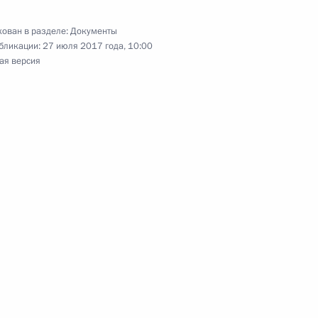
ован в разделе:
Документы
бликации:
27 июля 2017 года, 10:00
ая версия
усиление ответственности
й продукции
 и 23.55 КоАП
жения об административной
требований в сфере