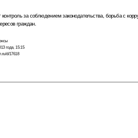
 контроль за соблюдением законодательства, борьба с кор
ересов граждан.
онсы
013 года, 15:15
n.ru/d/17618