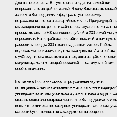
Для нашего региона, Вы уже сказали, один из важнейших
вопросов – это аварийное жильё. Я хочу Вам сказать спасиб
за то, что Вы продолжили федеральную программу
по расселению ветхого и аварийного жилья. Предыдущий эт
мы завершили досрочно, и сейчас реализуется региональны
проект, это свыше 900 миллионов рублей, и 230 семей мы у
переселили. Но потребность остаётся высокой, и нам нужно
расселить порядка 300 тысяч квадратных метров. Работа
ведётся, мы понимаем, как двигаться дальше. И эта работа
с учётом, что она достаточно острая, одна из трёх ключевых
медицина, экология, аварийное жильё, – поэтому к ней тоже
особое внимание.
Вы также в Послании сказали про усиление научного
потенциала. Один из компонентов – это появление порядка 
университетских кампусов нового уровня и нового вида. Я х
сказать слова благодарности за то, что Вы поддержали, и м
вошли в третий этап по созданию университетского кампуса
который будет полностью сосредоточен на оборонно-