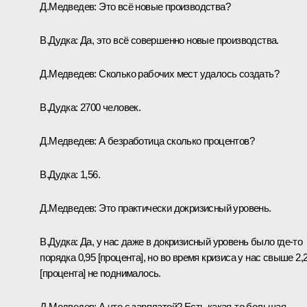
Д.Медведев:
Это всё новые производства?
В.Дудка:
Да, это всё совершенно новые производства.
Д.Медведев:
Сколько рабочих мест удалось создать?
В.Дудка:
2700 человек.
Д.Медведев:
А безработица сколько процентов?
В.Дудка:
1,56.
Д.Медведев:
Это практически докризисный уровень.
В.Дудка:
Да, у нас даже в докризисный уровень было где‑то
порядка 0,95 [процента], но во время кризиса у нас свыше 2,
[процента] не поднималось.
Д.Медведев:
А что с зарплатой? Есть какая‑то большая