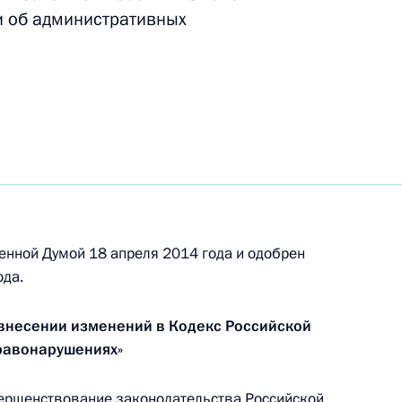
и об административных
ке и попечительстве
сматривающие
ятельности по управлению
енной Думой 18 апреля 2014 года и одобрен
ода.
 внесении изменений в Кодекс Российской
еранов
равонарушениях»
ершенствование законодательства Российской