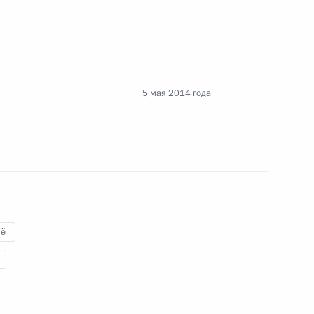
ва
5 мая 2014 года
осковской области Андреем
декс и отдельные
ё