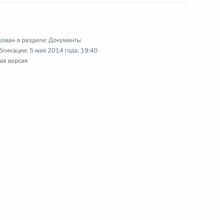
усе военнослужащих
ован в разделе:
Документы
бликации:
5 мая 2014 года, 19:40
ая версия
и Александром Волковым
альной защите граждан,
и вследствие катастрофы
ировской области Никитой