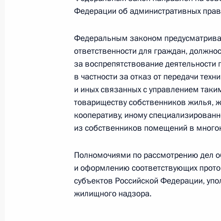
Федерации об административных прав
Внесены изменения в Градостроит
Федеральным законом предусматривае
21 апреля 2014 года, 12:10
ответственности для граждан, должно
за воспрепятствование деятельности
в частности за отказ от передачи тех
и иных связанных с управлением так
Внесены изменения в Градостроит
товариществу собственников жилья, 
2 апреля 2014 года, 15:45
кооперативу, иному специализированн
из собственников помещений в много
Полномочиями по рассмотрению дел о
Перечень поручений по итогам ко
и оформлению соответствующих прото
Общероссийского народного фрон
субъектов Российской Федерации, упо
17 января 2014 года, 19:00
жилищного надзора.