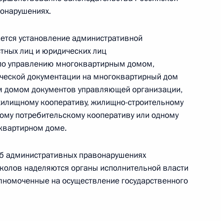
онарушениях.
ельный кодекс
тся установление административной
стных лиц и юридических лиц
 по управлению многоквартирным домом,
нической документации на многоквартирный дом
им домом документов управляющей организации,
ельный кодекс
жилищному кооперативу, жилищно-строительному
ому потребительскому кооперативу или одному
квартирном доме.
б административных правонарушениях
нференции «Форум действий»
колов наделяются органы исполнительной власти
та
лномоченные на осуществление государственного