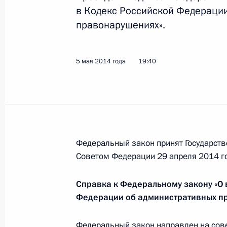
в Кодекс Российской Федераци
правонарушениях».
Внесено изменение в закон об опе
5 мая 2014 года, 20:10
5 мая 2014 года
19:40
Внесены изменения в КоАП, преду
ответственность за препятствие де
многоквартирным домом
Федеральный закон принят Государств
5 мая 2014 года, 19:40
Советом Федерации 29 апреля 2014 г
Справка к Федеральному закону «О
Заседание Комиссии по делам вет
Федерации об административных п
28 апреля 2014 года, 18:00
Федеральный закон направлен на сов