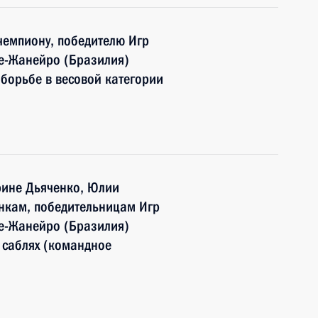
чемпиону, победителю Игр
де-Жанейро (Бразилия)
 борьбе в весовой категории
рине Дьяченко, Юлии
нкам, победительницам Игр
де-Жанейро (Бразилия)
 саблях (командное