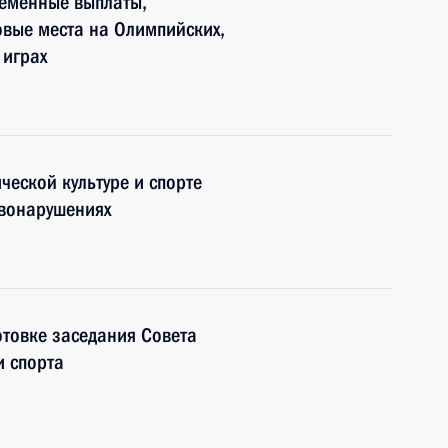
ременные выплаты,
вые места на Олимпийских,
 играх
ческой культуре и спорте
авонарушениях
отовке заседания Совета
и спорта