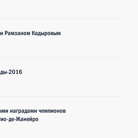
чни Рамзаном Кадыровым
ады-2016
ными наградами чемпионов
Рио‑де-Жанейро