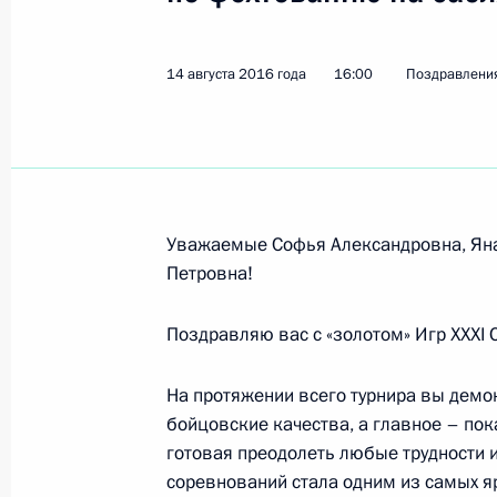
2 сентября 2016 года, 19:30
14 августа 2016 года
16:00
Поздравлени
Рабочая встреча с врио Главы Че
26 августа 2016 года, 00:25
Уважаемые Софья Александровна, Яна
Награждение победителей Олимпи
Петровна!
25 августа 2016 года, 14:00
Поздравляю вас с «золотом» Игр XXXI
На протяжении всего турнира вы демо
Указ о награждении государствен
бойцовские качества, а главное – пок
и призёров Игр XXXI Олимпиады в 
готовая преодолеть любые трудности 
25 августа 2016 года, 12:00
соревнований стала одним из самых я