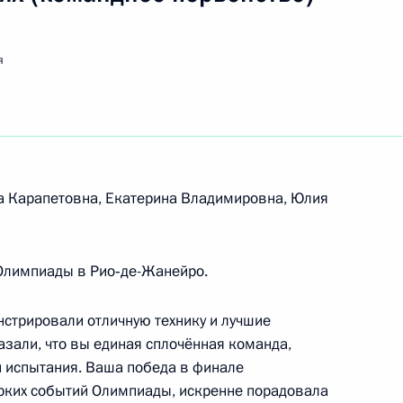
я
чни Рамзаном Кадыровым
 Карапетовна, Екатерина Владимировна, Юлия
ады-2016
 Олимпиады в Рио‑де-Жанейро.
нстрировали отличную технику и лучшие
ными наградами чемпионов
азали, что вы единая сплочённая команда,
Рио‑де-Жанейро
и испытания. Ваша победа в финале
рких событий Олимпиады, искренне порадовала