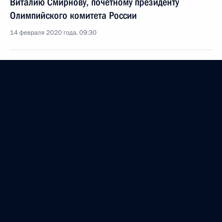
Виталию Смирнову, почётному президенту
Олимпийского комитета России
14 февраля 2020 года, 09:30
Участникам, организаторам и гостям XXXVIII
открытой Всероссийской массовой лыжной гонки
«Лыжня России»
8 февраля 2020 года, 11:30
Участникам, организаторам и гостям
Международного женского теннисного турнира St
Petersburg Ladies Trophy 2020
8 февраля 2020 года, 11:00