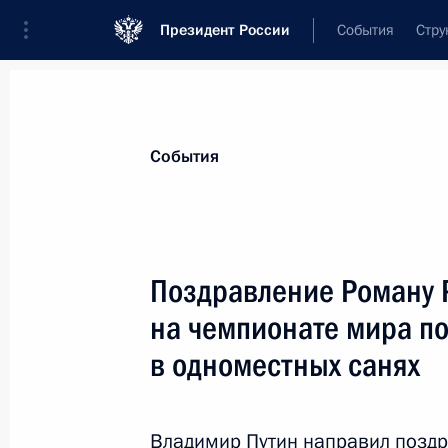
Президент России
События
Стру
Материалы по выбранной теме
События
Спорт,
1664 результата
Поздравление Роману 
Показа
на чемпионате мира по
в одноместных санях
Поздравление Анне Щербаковой, Е
и Александре Трусовой с победой,
медалями на чемпионате мира по 
Владимир Путин направил позд