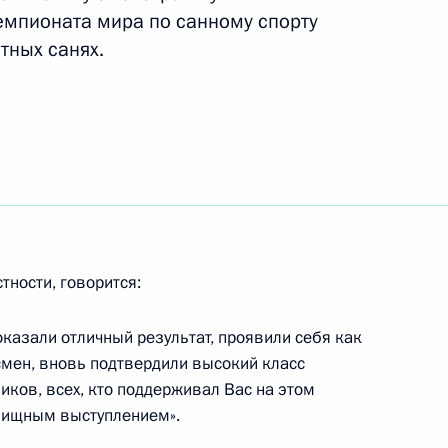
емпионата мира по санному спорту
тных санях.
 с победой на чемпионате
ене в биг-эйре
лант и успех» Еленой
тности, говорится:
казали отличный результат, проявили себя как
смен, вновь подтвердили высокий класс
иков, всех, кто поддерживал Вас на этом
торам и гостям теннисного
елищным выступлением».
y 2021