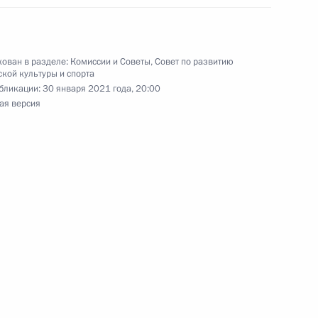
оната мира по фристайлу
е
ован в разделе:
Комиссии и Советы
,
Совет по развитию
кой культуры и спорта
бликации:
30 января 2021 года, 20:00
ая версия
обедой на чемпионате мира
е в акробатике
отовке Совета по развитию