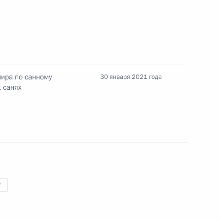
Павлу Кротову, Максиму
ира по фристайлу 2021 года
мира по санному
30 января 2021 года
нных команд в акробатике
х санях
одного олимпийского
т