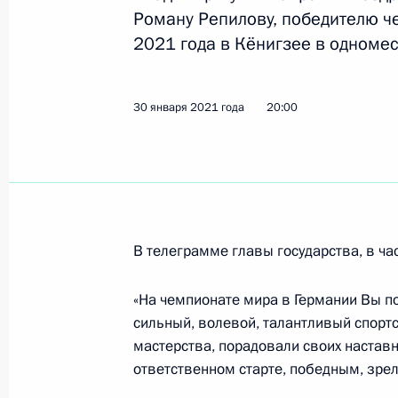
26 марта 2021 года, 23:15
Роману Репилову, победителю ч
2021 года в Кёнигзее в одномес
Поздравление Анастасии Таталиной
30 января 2021 года
20:00
мира по фристайлу 2021 года в Асп
16 марта 2021 года, 21:30
Встреча с руководителем Фонда «Та
В телеграмме главы государства, в час
Шмелёвой
15 марта 2021 года, 13:50
«На чемпионате мира в Германии Вы по
сильный, волевой, талантливый спорт
мастерства, порадовали своих наставн
Приветствие участникам, организа
ответственном старте, победным, зр
турнира St Petersburg Ladies Troph