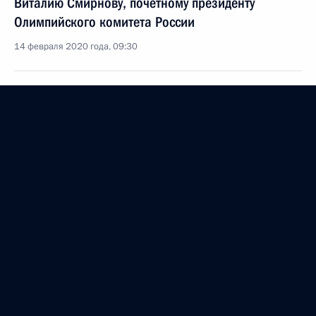
Виталию Смирнову, почётному президенту
Олимпийского комитета России
14 февраля 2020 года, 09:30
Участникам, организаторам и гостям XXXVIII
открытой Всероссийской массовой лыжной гонки
«Лыжня России»
8 февраля 2020 года, 11:30
Участникам, организаторам и гостям
Международного женского теннисного турнира St
Petersburg Ladies Trophy 2020
8 февраля 2020 года, 11:00