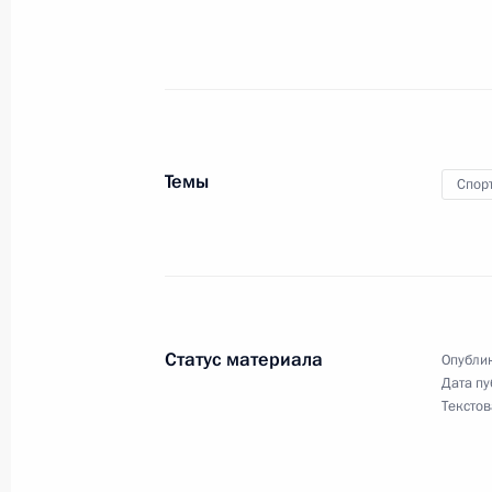
1 января 2025 года, 13:50
Учреждена стипендия Президента 
спортивные результаты или способ
30 декабря 2024 года, 17:50
Темы
Спор
Володару Мурзину, чемпиону мира
(рапиду) в Нью-Йорке
28 декабря 2024 года, 22:00
Статус материала
Опублик
Дата пу
Текстов
Поздравление Володару Мурзину, 
шахматам (рапиду) в Нью-Йорке