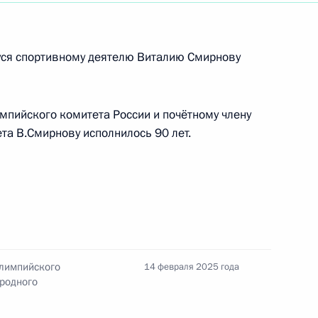
ся спортивному деятелю Виталию Смирнову
рнова с юбилеем
мпийского комитета России и почётному члену
а В.Смирнову исполнилось 90 лет.
о блицу 2024 года в Нью-
Олимпийского
14 февраля 2025 года
емпиону мира по блицу
ародного