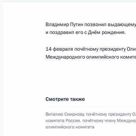
18 марта 2025 года, 16:15
Владимир Путин позвонил выдающему
и поздравил его с Днём рождения.
Президент поздравил Виталия Сми
14 февраля 2025 года, 23:55
14 февраля почётному президенту Оли
Международного олимпийского комитет
Яну Непомнящему, чемпиону мира п
Йорке
1 января 2025 года, 13:50
Смотрите также
Виталию Смирнову, почётному президенту 
Поздравление Яну Непомнящему, ч
комитета России, почётному члену Междун
в Нью-Йорке
олимпийского комитета