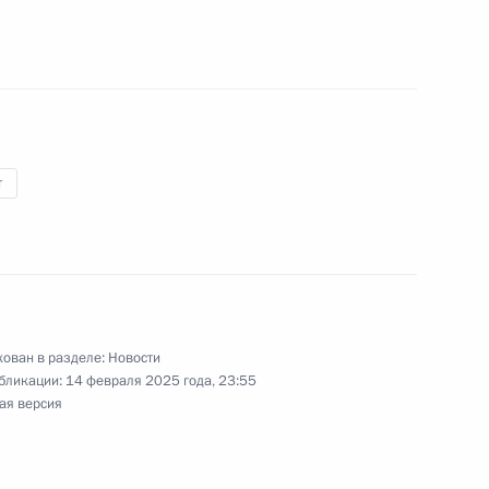
гражданам, имеющим высокие
ствовавшим их достижению
т
 по быстрым шахматам
ован в разделе:
Новости
бликации:
14 февраля 2025 года, 23:55
ая версия
чемпиону мира по быстрым