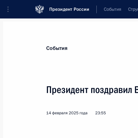
Президент России
События
Стру
Материалы по выбранной теме
События
Спорт,
1664 результата
Президент поздравил 
Показа
14 февраля 2025 года
23:55
Поздравление российским спортсм
чемпионата мира Международной а
женщин 2025 года в Сербии