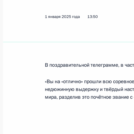
18 марта 2025 года, 16:15
1 января 2025 года
13:50
Президент поздравил Виталия Сми
14 февраля 2025 года, 23:55
В поздравительной телеграмме, в част
Яну Непомнящему, чемпиону мира п
Йорке
«Вы на «отлично» прошли всю соревно
1 января 2025 года, 13:50
недюжинную выдержку и твёрдый настр
мира, разделив это почётное звание 
Поздравление Яну Непомнящему, ч
в Нью-Йорке