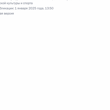
кой культуры и спорта
бликации:
1 января 2025 года, 13:50
ая версия
отовке заседания Совета при
й культуры и спорта
ната мира по плаванию
нгрия) в комбинированной
ата мира по плаванию