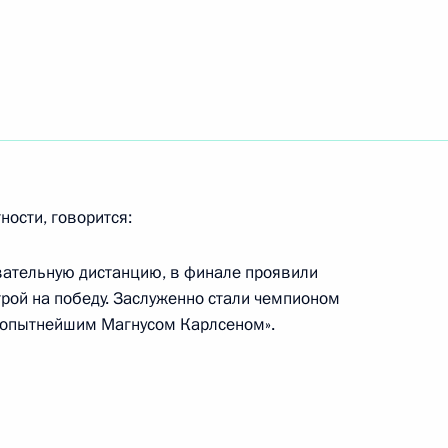
рнова с юбилеем
ности, говорится:
о блицу 2024 года в Нью-
вательную дистанцию, в финале проявили
ой на победу. Заслуженно стали чемпионом
с опытнейшим Магнусом Карлсеном».
емпиону мира по блицу