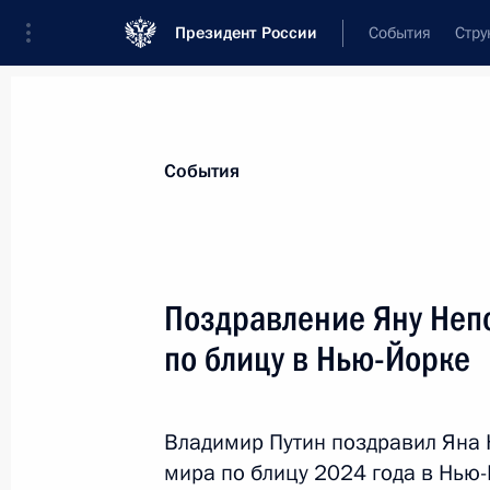
Президент России
События
Стру
Материалы по выбранной теме
События
Спорт,
1664 результата
Поздравление Яну Неп
Показа
по блицу в Нью-Йорке
Поздравление российским спортсм
чемпионата мира Международной а
Владимир Путин поздравил Яна 
женщин 2025 года в Сербии
мира по блицу 2024 года в Нью-