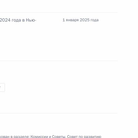
2024 года в Нью-
1 января 2025 года
гражданам, имеющим высокие
ствовавшим их достижению
 по быстрым шахматам
т
чемпиону мира по быстрым
ован в разделе:
Комиссии и Советы
,
Совет по развитию