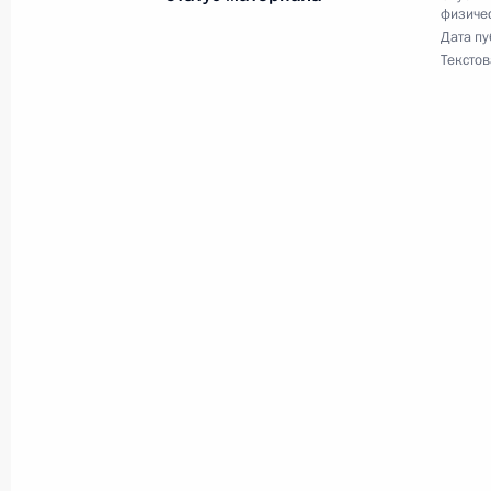
28 декабря 2024 года, 22:00
физичес
Дата пу
Текстов
Заседание рабочей группы по подг
Президенте по развитию физическо
17 декабря 2024 года, 18:00
Поздравление победителям чемпио
на короткой воде в Будапеште (Ве
эстафете 4х100 метров
16 декабря 2024 года, 22:10
Поздравление победителю чемпион